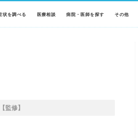
症状を調べる
医療相談
病院・医師を探す
その他
調べる
病院を探す
MNニュー
調べる
医師を探す
NEWS & 
調べる
【監修】