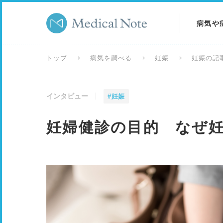
病気や
病気を
トップ
病気を調べる
妊娠
妊娠の記
症状を
インタビュー
#妊娠
検査を
妊婦健診の目的 なぜ