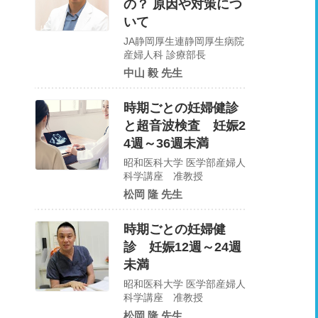
の？ 原因や対策につ
いて
JA静岡厚生連静岡厚生病院
産婦人科 診療部長
中山 毅 先生
時期ごとの妊婦健診
と超音波検査 妊娠2
4週～36週未満
昭和医科大学 医学部産婦人
科学講座 准教授
松岡 隆 先生
時期ごとの妊婦健
診 妊娠12週～24週
未満
昭和医科大学 医学部産婦人
科学講座 准教授
松岡 隆 先生