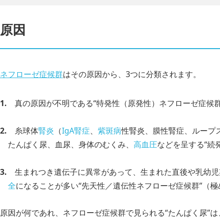
原因
ネフローゼ症候群
はその原因から、3つに分類されます。
真の原因が不明である“特発性（原発性）ネフローゼ症候群
糸球体
腎炎
（
IgA腎症
、
紫斑病
性腎炎、膜性腎症、ループ
たんぱく尿、血尿、身体のむくみ、
高血圧
などを呈する“続
生まれつき遺伝子に異常があって、生まれた直後や乳幼児
全
になることが多い“先天性／遺伝性ネフローゼ症候群”（極
原因が何であれ、ネフローゼ症候群で見られる“たんぱく尿”