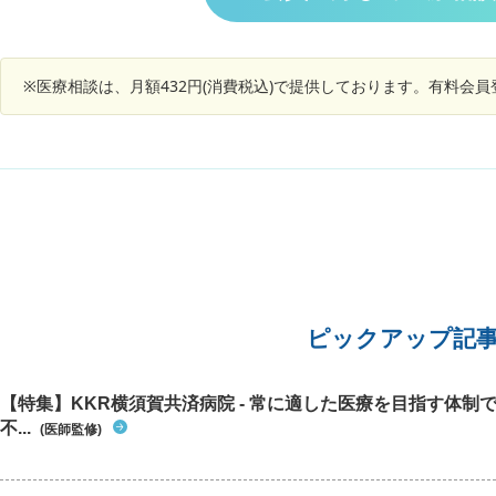
たいです
混じるが
です。排
ょうか。
※医療相談は、月額432円(消費税込)で提供しております。有料会
ピックアップ記
【特集】KKR横須賀共済病院 - 常に適した医療を目指す体制
不...
(医師監修)