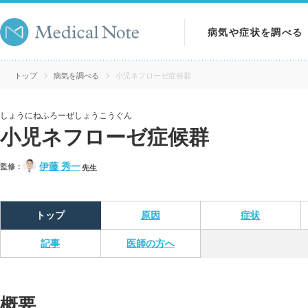
病気や症状を調べる
病気を調べる
トップ
病気を調べる
小児ネフローゼ症候群
症状を調べる
しょうにねふろーぜしょうこうぐん
小児ネフローゼ症候群
検査を調べる
伊藤 秀一
監修：
先生
トップ
原因
症状
記事
医師の方へ
概要