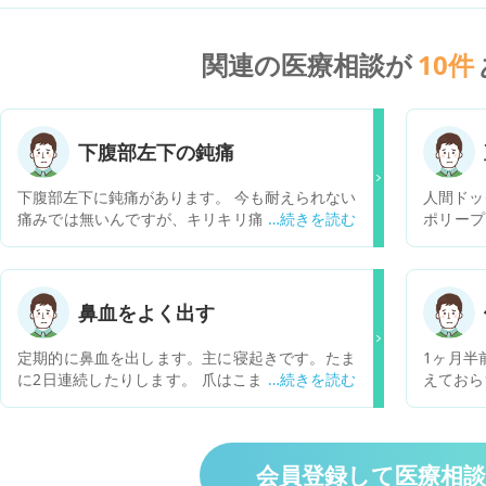
関連の医療相談が
10
件
下腹部左下の鈍痛
下腹部左下に鈍痛があります。 今も耐えられない
人間ドッ
痛みでは無いんですが、キリキリ痛みが続いてま
ポリープ
す。 何が原因でしょうか。
子見との
います。
が、クリ
しょうか
鼻血をよく出す
とはあり
定期的に鼻血を出します。主に寝起きです。たま
1ヶ月半
に2日連続したりします。 爪はこまめに切ってお
えておら
り、鼻を触る事はありません。良くあることでし
足すミル
ょうか？
2〜3日
になりま
せんが、
会員登録して医療相