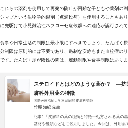
これらの薬剤を使用して再発の防止が困難な子どもや薬剤の副
シマブという生物学的製剤（点滴投与）を使用することもありま
に先駆けて小児難治性ネフローゼ症候群への適応が認可されて
食事や日常生活の制限は最小限にすべきでしょう。たんぱく尿
分制限は原則的には不要であり、過剰な安静もまた血栓症のリ
です。たんぱく尿が陰性の間は、運動制限や食事制限はありま
ステロイドとはどのような薬か？ ―抗
膚科外用薬の特徴
国際医療福祉大学三田病院 皮膚科講師
竹腰 知紀 先生
記事1『皮膚科の薬の種類と特徴―処方される薬の
基材や種類などをご説明しました。今回は、外用薬