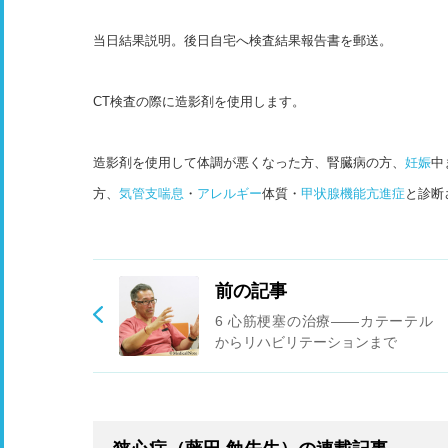
当日結果説明。後日自宅へ検査結果報告書を郵送。
CT検査の際に造影剤を使用します。
造影剤を使用して体調が悪くなった方、腎臓病の方、
妊娠
中
方、
気管支喘息
・
アレルギー
体質・
甲状腺機能亢進症
と診断
前の記事
6 心筋梗塞の治療――​​カテーテル
からリハビリテーションまで