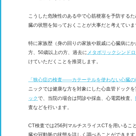
こうした危険性のある中で心筋梗塞を予防するた
臓の状態を知っておくことが大事だと考えていま
特に家族歴（身の回りの家族や親戚に心臓病にか
方、50歳以上の方、過去に
メタボリックシンドロ
けていただくことを推奨します。
「狭心症の検査――​​カテーテルを使わない心臓
ニックでは健康な方を対象にした心血管ドックを
ック
で、当院の場合は問診や採血、心電図検査、
査などを行います。
CT検査では256列マルチスライスCTを用いる
臓や冠動脈の状態を詳しく調べることができます