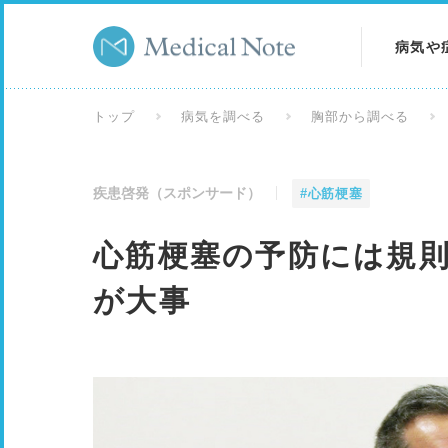
病気や
病気を
トップ
病気を調べる
胸部から調べる
症状を
疾患啓発（スポンサード）
#心筋梗塞
検査を
心筋梗塞の予防には規
が大事