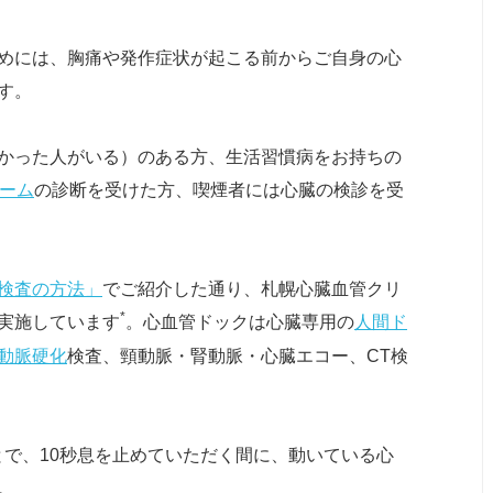
めには、胸痛や発作症状が起こる前からご自身の心
す。
かった人がいる）のある方、生活習慣病をお持ちの
ーム
の診断を受けた方、喫煙者には心臓の検診を受
の検査の方法」
でご紹介した通り、札幌心臓血管クリ
*
実施しています
。心血管ドックは心臓専用の
人間ド
動脈硬化
検査、頸動脈・腎動脈・心臓エコー、CT検
ことで、10秒息を止めていただく間に、動いている心
。