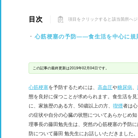
目次
項目をクリックすると該当箇所へジ
心筋梗塞の予防――​​食生活を中心に
この記事の最終更新は2019年02月04日です。
心筋梗塞
を予防するためには、
高血圧
や
糖尿病
、
態を良好に保つことが求められます。食生活を見
に、家族歴のある方、50歳以上の方、
喫煙
者は心
の症状や自分の心臓の状態についてあらかじめ知
理事長の藤田勉先生は、突然の心筋梗塞の予防に
防について藤田 勉先生にお話しいただきました