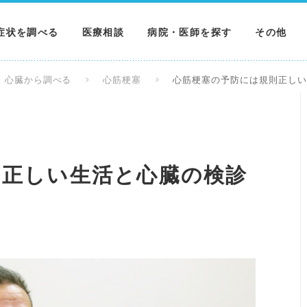
症状を調べる
医療相談
病院・医師を探す
その他
調べる
病院を探す
MNニュー
心臓から調べる
心筋梗塞
心筋梗塞の予防には規則正し
調べる
医師を探す
NEWS & 
調べる
則正しい生活と心臓の検診