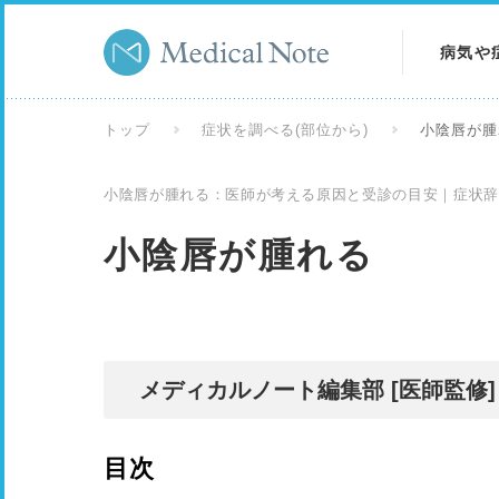
病気や
病気を
トップ
症状を調べる(部位から)
小陰唇が腫
症状を
小陰唇が腫れる：医師が考える原因と受診の目安｜症状辞
検査を
小陰唇が腫れる
メディカルノート編集部 [医師監修]
目次