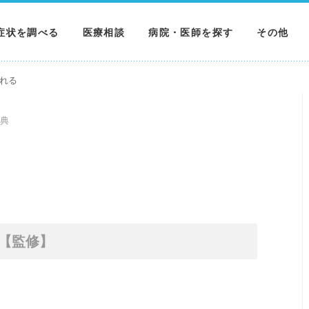
症状を調べる
医療相談
病院・医師を探す
その他
調べる
病院を探す
MNニュー
れる
調べる
医師を探す
NEWS & 
典
調べる
【監修】