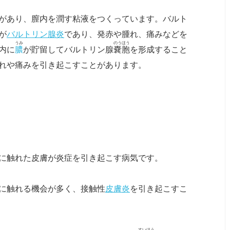
があり、膣内を潤す粘液をつくっています。バルト
が
バルトリン腺炎
であり、発赤や腫れ、痛みなどを
うみ
のうほう
内に
膿
が貯留してバルトリン腺
嚢胞
を形成すること
れや痛みを引き起こすことがあります。
に触れた皮膚が炎症を引き起こす病気です。
に触れる機会が多く、接触性
皮膚炎
を引き起こすこ
すいほう