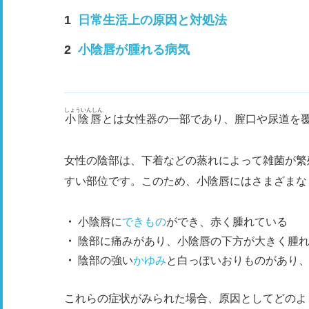
日常生活上の原因と対処法
小陰唇が腫れる病気
しょういんしん
小陰唇
とは女性器の一部であり、膣口や尿道を
女性の陰部は、下着などの蒸れによって雑菌が繁
すい部位です。このため、小陰唇にはさまざまな
小陰唇に
できもの
ができ、赤く腫れている
陰部に痛みがあり、小陰唇の下方が大きく腫
陰部の強い
かゆみ
と白っぽいおりものがあり
これらの症状がみられた場合、原因としてどのよ