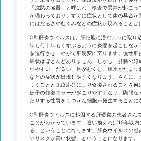
「沈黙の臓器」と呼ばれ、検査で異常が起こっ
が備わっており、すぐに症状として体の具合が
にはだるさやむくみなどの症状が現れることは
C型肝炎ウイルスは、肝細胞に潜むように取り
年も何十年もくすぶるように炎症を起こしなが
を進行させ、やがて肝硬変に至ります。慢性肝
症状はほとんどありません。しかし、肝臓の線
れやすい、だるい、足がむくむ、腹水がたまり
などの症状が出現しやすくなります。さらに、
つくことと免疫応答により修復されることを何
伝子の修復エラーが起こりやすくなり、際限な
たりする性質をもつがん細胞が発生することに
C型肝炎ウイルスに起因する肝硬変の患者さんで
ことがわかっています。言い換えれば10年以
る、ということになります。肝炎ウイルスの感
のリスクが高い状態、ということになります。