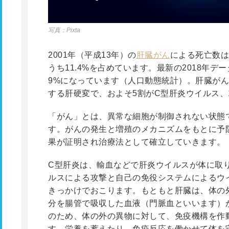
写真：Pixta
2001年（平成13年）の
肝臓がん
による死亡数は
うち11.4%を占めています。最新の2018年デー
9%になっています（人口動態統計）。肝臓が
する肝硬変で、およそ5割がC型肝炎ウイルス、
「がん」とは、異常な細胞が制御されない状態
す。がんの発生と増殖のメカニズムをもとに予
果が証明され治療法として確立していきます。
C型肝炎は、輸血などで肝炎ウイルスが体に取
ルスによる攻撃と自己の免役システムによるウ
きっかけでおこります。もともと肝臓は、体の
分を腸管で吸収した血液（門脈血といいます）
のため、体の外の異物に対して、免疫機構を作
す。栄養を蓄えたり、免疫反応を働かせて体を