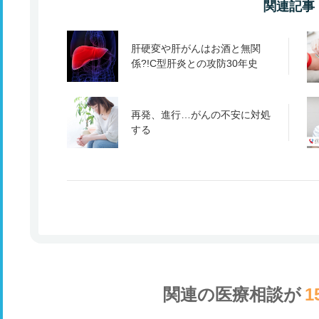
関連記事
肝硬変や肝がんはお酒と無関
係?!C型肝炎との攻防30年史
再発、進行…がんの不安に対処
する
関連の医療相談が
1