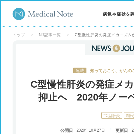
病気や症状を
病気を調べる
トップ
NJ記事一覧
C型慢性肝炎の発症メカニズム
症状を調べる
検査を調べる
連載
知っておこう、がんの
C型慢性肝炎の発症メ
抑止へ 2020年ノ
#C型肝炎
#肝
公開日
2020年10月27日
更新日