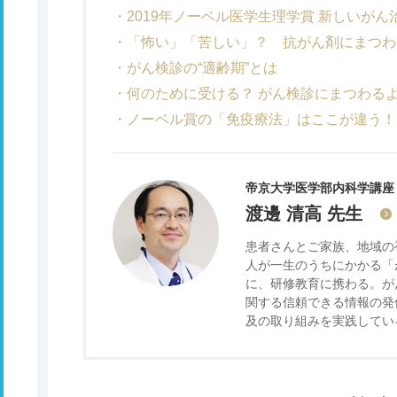
2019年ノーベル医学生理学賞 新しいが
「怖い」「苦しい」？ 抗がん剤にまつわ
がん検診の“適齢期”とは
何のために受ける？ がん検診にまつわる
ノーベル賞の「免疫療法」はここが違う！
帝京大学医学部内科学講座 
渡邊 清高
先生
患者さんとご家族、地域の
人が一生のうちにかかる「
に、研修教育に携わる。が
関する信頼できる情報の発
及の取り組みを実践してい