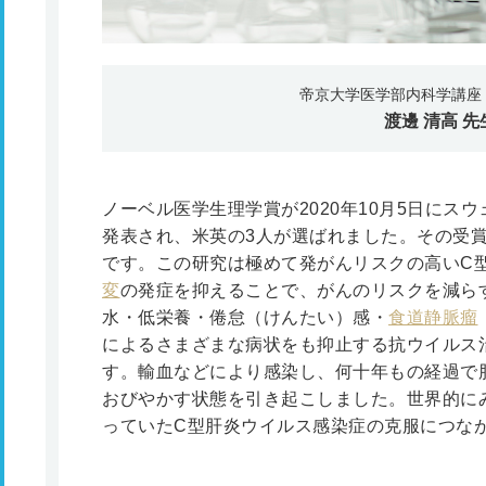
帝京大学医学部内科学講座 
渡邊 清高
先
ノーベル医学生理学賞が2020年10月5日にス
発表され、米英の3人が選ばれました。その受
です。この研究は極めて発がんリスクの高いC
変
の発症を抑えることで、がんのリスクを減ら
水・低栄養・倦怠（けんたい）感・
食道静脈瘤
によるさまざまな病状をも抑止する抗ウイルス
す。輸血などにより感染し、何十年もの経過で
おびやかす状態を引き起こしました。世界的に
っていたC型肝炎ウイルス感染症の克服につな