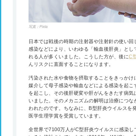
写真：Pixta
日本では戦後の時期の注射器や注射針の使い回
感染などにより、いわゆる「輸血後肝炎」とし
れる人が多くいました。こうした方が、後に
C
んリスクに直面することになります。
汚染された水や食物を摂取することをきっかけ
媒介して母子感染や輸血などによる感染を起こ
を起こし、その後肝硬変や肝がんをきたす病気
いました。そのメカニズムの解明は治療につな
われたのです。ちなみに、B型肝炎ウイルスを発
医学生理学賞を受賞しています。
全世界で7100万人がC型肝炎ウイルスに感染し