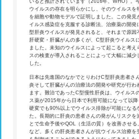
いると推計されています（2016年、WHO）
ウイルスの存在を明らかにし、そのウイルスを
を細胞や動物モデルで証明しました。この発見
イルス感染症を克服する診断法、治療薬の開発に
型肝炎ウイルスが発見されると、それまで原因
肝硬変・肝臓がんの多くが、C型肝炎ウイルス
ました。未知のウイルスによって起こると考え
スの検査が導入されることによって大幅に減少
した。
日本は先進国のなかでとりわけC型肝炎患者さ
炎そして肝臓がんの治療法の開発や研究が行わ
ます。難治であったC型慢性肝炎は、ウイルス
ス薬が2015年から日本で利用可能になって以
硬変でも90%以上でウイルス排除が可能になる
た。長期的に肝炎の患者さんの発がんリスクを
とで生命予後やQOL（生活の質）を改善させ
など、多くの肝炎患者さんが抗ウイルス治療を