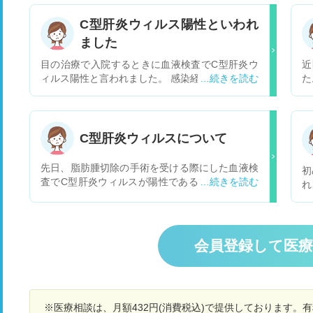
C型肝炎ウィルス陽性といわれ
ました
目の治療で入院するときに血液検査でC型肝炎ウ
近
ィルス陽性と言われました。 感染経路がわかりま
た
せんが、感染してから症状がでるまでどのくらい
挿
なのでしょうか。 また症状、治療法を教えてくだ
ビ
さい。
し
て
C型肝炎ウィルスについて
変
お
先日、脂肪腫切除の手術を受ける際にした血液検
初
く
査でC型肝炎ウィルスが陽性であると言われまし
れ
を
た。大きな手術などしたことはなく、可能性とし
炎
は
ては予防接種かもしれない、との事。紹介状を書
ど
合
いてもらい今月末に消化器内科での診察予約を取
ら
い
っています。今は薬もあるし治せる病気、という
観
会員登録して医
記事も読みましたが、突然の事で不安です。今ま
受
で肝臓の数値などで異常を言われたことはありま
し
せん。パートナーや子供、身内には、変に心配さ
る
せても、と思いますし消化器内科でしっかり診て
り
もらってから話した方がいいでしょうか。パート
※医療相談は、月額432円(消費税込)で提供しております。
が