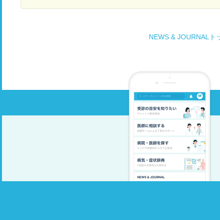
ナーや子供にも肝炎ウィルス検査を受けてもらっ
る
た方がいいでしょうか。よろしくお願いいたしま
だ
す。
だ
NEWS & JOURNAL
こ
な
ろ