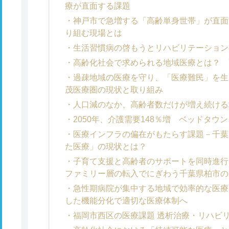
療が直面する課題
神戸市で急増する「高齢単身世帯」が直面
り組む現場とは
生活習慣病の啓もうとリハビリテーション
高齢化社会で求められる地域医療とは？ 
過疎地域の医療を守り、「医療難民」を生
茂医療圏の現状と取り組み
人口減のなか、高齢者数だけが増え続ける
2050年、介護需要148％増 ベッドタウ
医療インフラの偏在がもたらす課題－千葉
た医療」の現状とは？
子育て支援と高齢者のサポートを同時進行
ファミリー層の転入でにぎわう千葉県柏市の
急性期病院が集中する地域で効率的な医療
した機能分化で適切な医療体制へ
福岡市西区の医療課題 透析治療・リハビ