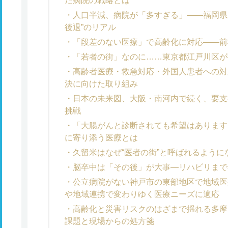
た病院の戦略とは
人口半減、病院が「多すぎる」――福岡県
後退”のリアル
「段差のない医療」で高齢化に対応――前
「若者の街」なのに……東京都江戸川区が
高齢者医療・救急対応・外国人患者への対
決に向けた取り組み
日本の未来図、大阪・南河内で続く、要支
挑戦
「大腸がんと診断されても希望はあります
に寄り添う医療とは
久留米はなぜ“医者の街”と呼ばれるように
脳卒中は「その後」が大事―リハビリまで
公立病院がない神戸市の東部地区で地域医
や地域連携で変わりゆく医療ニーズに適応
高齢化と災害リスクのはざまで揺れる多摩
課題と現場からの処方箋