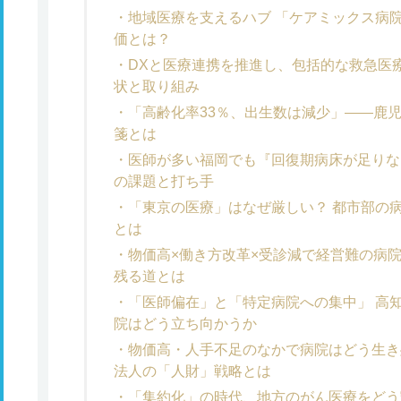
地域医療を支えるハブ 「ケアミックス病院
価とは？
DXと医療連携を推進し、包括的な救急医
状と取り組み
「高齢化率33％、出生数は減少」――鹿
箋とは
医師が多い福岡でも『回復期病床が足りな
の課題と打ち手
「東京の医療」はなぜ厳しい？ 都市部の病
とは
物価高×働き方改革×受診減で経営難の病
残る道とは
「医師偏在」と「特定病院への集中」 高
院はどう立ち向かうか
物価高・人手不足のなかで病院はどう生き
法人の「人財」戦略とは
「集約化」の時代、地方のがん医療をどう