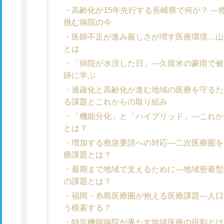
高齢化が15年先行する長崎県で何が？ 
挑む病院の今
医師不足が進み厳しさが増す医療環境…山
とは
「病院が水没した日」―久留米の豪雨で被
跡に学ぶ
過疎化と高齢化が進む地域の医療を守るた
る課題とこれからの取り組み
「機能分化」と「ハイブリッド」―これか
とは？
増加する救急要請への対応―二次医療圏を
療課題とは？
最期まで地域で支えるために―地域密着型
の課題とは？
福岡・糸島医療圏が抱える医療課題―人口
う模索する？
特定機能病院が果たす地域医療の役割とは