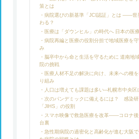
策とは
病院選びの新基準「JCI認証」とは ――
わる？
医療は「ダウンヒル」の時代へ 日本の医
病院再編と医療の役割分担で地域医療を守
み
脳卒中から命と生活を守るために 道南地
院の挑戦
医療人材不足の解決に向け、未来への種を
り組み
人口は増えても課題は多い─札幌市中央区
次のパンデミックに備えるには？ 感染研
「JIHS」の役割
スマホ映像で救急医療を改革――コロナ後
台裏
急性期病院の過密化と高齢化が進む大阪で