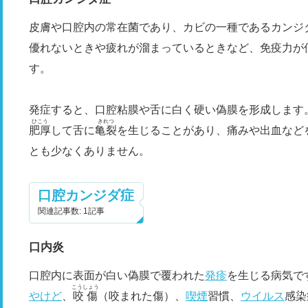
皮膚や口腔内の常在菌であり、カビの一種であるカンジ
優れないときや疲れが溜まっているときなど、免疫力が
す。
発症すると、口腔粘膜や舌に白く硬い偽膜を形成します
ひこう
きれつ
肥厚
して舌に
亀裂
を生じることがあり、痛みや出血など
とも少なくありません。
口腔カンジダ症
関連記事数: 1記事
口内炎
口腔内に表面が白い偽膜で覆われた
発疹
を生じる病気で
こうしょう
やけど
、
咬傷
（咬まれた傷）、
喫煙
習慣、
ウイルス
感染