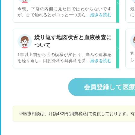
今朝、下唇の内側に見た目ではわからないです
最
が、舌で触れるとポコっと一つ膨らんでいる箇所
に
があります。 痛みや痒み、過去何度かなったこと
で
のある口唇ヘルペスの時のような感覚も感じてい
が
ません。強く押せば少し痛いかな？くらいです。
目
繰り返す地図状舌と血液検査に
よくよく見れば小さな水膨れのように見えないこ
す
ついて
ともないです。 過去にもなったことはある気がす
は
るのですが、今は子供もいるので、何かうつるよ
た
宜
1年以上前から舌の模様が変わり、痛みや違和感
うなものだったらと心配しています。 唇は乾燥し
繁
し
を繰り返し、口腔外科や耳鼻科を受診して地図状
やすく、普段舐めたり皮がめくれてしまったりす
仕
だ
舌だろうとの診断を受けています。模様は毎月出
ることは多いのですが、その影響なのでしょう
れ
が
たり良くなったりを繰り返しています。今日耳鼻
か。 受診した方がいいのでしょうか。 その場合
あ
た
科を受診した際、血液検査をしてみましょうと言
は何科になるのでしょう。
疲
ら
われ、鉄、銅、ビタミンB12、葉酸、亜鉛の値を
会員登録して医
に
が
検査しました。結果は１週間ほどかかりまだわか
頃
る
りません。この値を調べて、どのような病気がわ
動
ボ
かるのでしょうか？いろいろ検索すると悪性貧血
し
あ
など出てきて不安です。もともと、貧血があるた
る
※医療相談は、月額432円(消費税込)で提供しております。
め子宮内膜ポリープ切除の手術も行い、現在ヘモ
が
グロビンは12くらいです。 よろしくお願いしま
す。