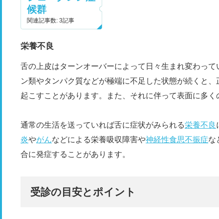
候群
関連記事数: 3記事
栄養不良
舌の上皮はターンオーバーによって日々生まれ変わって
ン類やタンパク質などが極端に不足した状態が続くと、
起こすことがあります。また、それに伴って表面に多く
通常の生活を送っていれば舌に症状がみられる
栄養不良
炎
や
がん
などによる栄養吸収障害や
神経性食思不振症
な
合に発症することがあります。
受診の目安とポイント