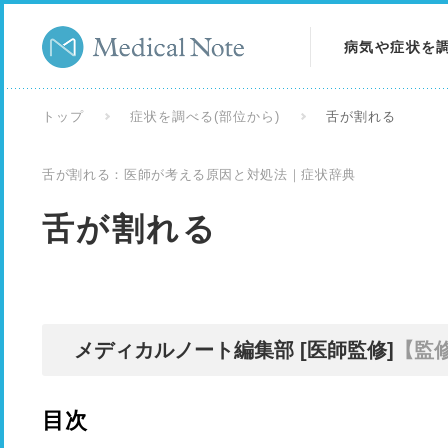
病気や症状を
病気を調べる
トップ
症状を調べる(部位から)
舌が割れる
症状を調べる
舌が割れる：医師が考える原因と対処法｜症状辞典
検査を調べる
舌が割れる
メディカルノート編集部 [医師監修]
【監
目次