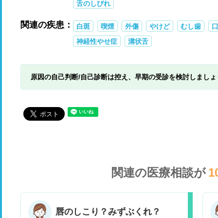
舌のしびれ
関連の疾患：
白斑
喫煙
外傷
やけど
むし歯
神経性やせ症
溝状舌
原因の自己判断/自己診断は控え、早期の受診を検討しましょ
関連の医療相談が
1
唇のしこり？みずぶくれ？