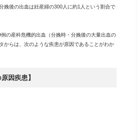
娩後の出血は妊産婦の300人に約1人という割合で
49例の産科危機的出血（分娩時・分娩後の大量出血の
タからは、次のような疾患が原因であることがわか
の原因疾患】