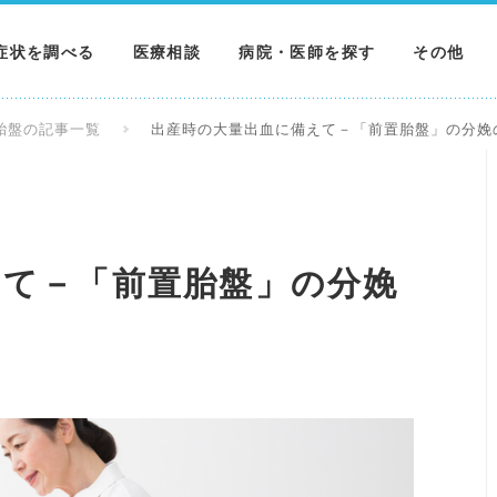
症状を調べる
医療相談
病院・医師を探す
その他
調べる
病院を探す
MNニュー
胎盤の記事一覧
出産時の大量出血に備えて－「前置胎盤」の分娩
調べる
医師を探す
NEWS & 
調べる
えて－「前置胎盤」の分娩