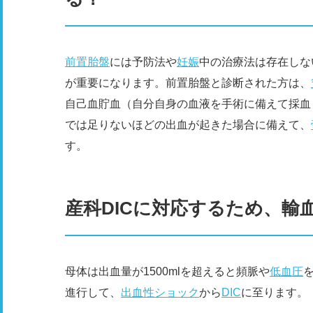
前置胎盤
には予防法や
妊娠
中の治療法は存在しな
が重要になります。前置胎盤と診断された方は、
自己血貯血（自分自身の血液を手術に備えて採血
では足りないほどの出血が起きた場合に備えて、
す。
産科DICに対応するため、輸
母体は出血量が1500mlを超えると頻脈や
低血圧
進行して、
出血性ショック
から
DIC
に至ります。