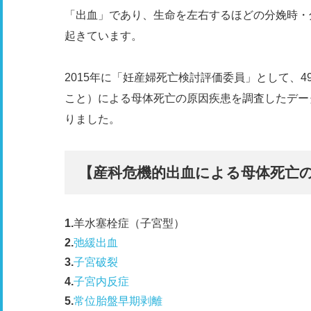
「出血」であり、生命を左右するほどの分娩時・分
起きています。
2015年に「妊産婦死亡検討評価委員」として、
こと）による母体死亡の原因疾患を調査したデー
りました。
【産科危機的出血による母体死亡
羊水塞栓症（子宮型）
弛緩出血
子宮破裂
子宮内反症
常位胎盤早期剥離