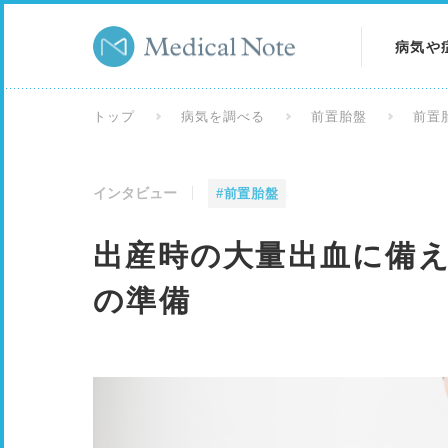
病気や
病気を
トップ
病気を調べる
前置胎盤
前置
症状を
インタビュー
#前置胎盤
検査を
出産時の大量出血に備
の準備