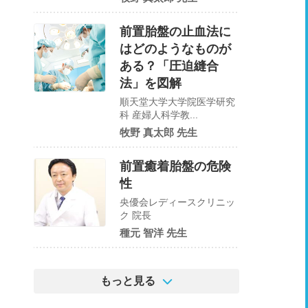
前置胎盤の止血法に
はどのようなものが
ある？「圧迫縫合
法」を図解
順天堂大学大学院医学研究
科 産婦人科学教...
牧野 真太郎 先生
前置癒着胎盤の危険
性
央優会レディースクリニッ
ク 院長
種元 智洋 先生
もっと見る