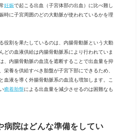
常
妊娠
で起こる出血（子宮体部の出血）に比べ難し
娠時に子宮周囲のどの大動脈が使われているかを理
る役割を果たしているのは、内腸骨動脈という大動
んどの血液供給は内腸骨動脈系により行われていま
は、内腸骨動脈の血流を遮断することで出血量を抑
、栄養を供給すべき胎盤が子宮下部にできるため、
と血液を導く外腸骨動脈系の血流も増加します。こ
い
癒着胎盤
による出血量を減少させるのは困難なも
や病院はどんな準備をしてい