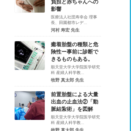
負担と赤ちゃんへの
影響
医療法人社団寿幸会 理事
長、田園都市レデ...
河村 寿宏 先生
癒着胎盤の種類と危
険性ー事前に診断で
きるものもある。
順天堂大学大学院医学研究
科 産婦人科学教...
牧野 真太郎 先生
前置胎盤による大量
出血の止血法②「動
脈結紮術」を図解
順天堂大学大学院医学研究
科 産婦人科学教...
牧野 真太郎 先生