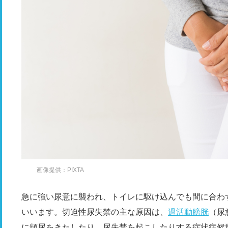
画像提供：PIXTA
急に強い尿意に襲われ、トイレに駆け込んでも間に合わ
いいます。切迫性尿失禁の主な原因は、
過活動膀胱
（尿
に頻尿をきたしたり、尿失禁を起こしたりする症状症候