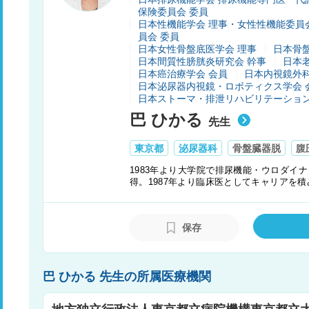
保険委員会 委員
日本性機能学会 理事・女性性機能委員
員会 委員
日本女性骨盤底医学会 理事
日本骨
日本間質性膀胱炎研究会 幹事
日本
日本癌治療学会 会員
日本内視鏡外科
日本泌尿器内視鏡・ロボティクス学会 
日本ストーマ・排泄リハビリテーション
巴 ひかる
先生
東京都
泌尿器科
骨盤臓器脱
腹
1983年より大学院で排尿機能・ウロダイ
得。1987年より臨床医としてキャリアを積
（現・東京女子医科大学附属足立医療セン
門として、経腟手術・内視鏡手術・ロボッ
尿失禁・間質性膀胱炎の手術、過活動膀胱
保存
巴 ひかる 先生の所属医療機関