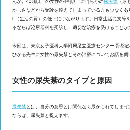
んか。40歳以上の女性の4割以上に何らかの
尿失禁
（尿
かしさなどから受診を控えてしまっている方も少なくあ
L（生活の質）の低下につながります。日常生活に支障
るならば泌尿器科を受診し、適切な治療を受けることが
今回は、東京女子医科大学附属足立医療センター 骨盤底
ひかる先生に女性の尿失禁とその治療についてお話を伺
女性の尿失禁のタイプと原因
尿失禁
とは、自分の意思とは関係なく尿がもれてしまう
ならば、尿失禁と捉えます。