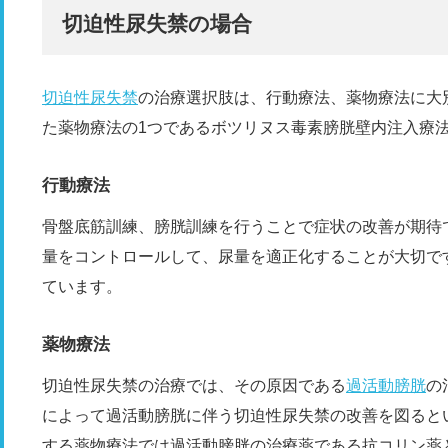
切迫性尿失禁の場合
切迫性尿失禁
の治療選択肢は、行動療法、薬物療法に大別
た薬物療法の1つであるボツリヌス毒素膀胱壁内注入療
行動療法
骨盤底筋訓練、膀胱訓練を行うことで症状の改善が期待
量をコントロールして、尿量を適正化することが大切で
ています。
薬物療法
切迫性尿失禁の治療では、その原因である
過活動膀胱
の
によって過活動膀胱に伴う切迫性尿失禁の改善を図ると
する薬物療法では過活動膀胱の治療薬である抗コリン薬と