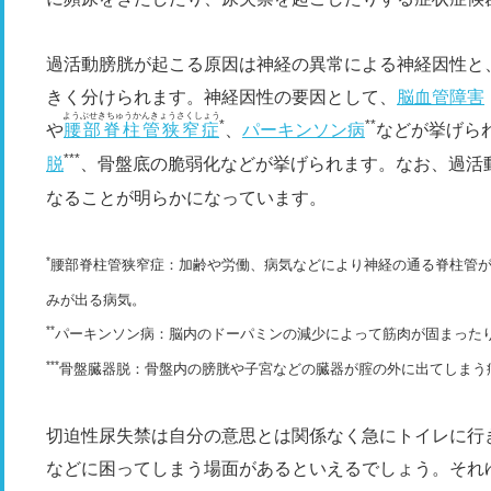
過活動膀胱が起こる原因は神経の異常による神経因性と
きく分けられます。神経因性の要因として、
脳血管障害
ようぶせきちゅうかんきょうさくしょう
*
**
や
腰部脊柱管狭窄症
、
パーキンソン病
などが挙げら
***
脱
、骨盤底の脆弱化などが挙げられます。なお、過活
なることが明らかになっています。
*
腰部脊柱管狭窄症：加齢や労働、病気などにより神経の通る脊柱管
みが出る病気。
**
パーキンソン病：脳内のドーパミンの減少によって筋肉が固まった
***
骨盤臓器脱：骨盤内の膀胱や子宮などの臓器が腟の外に出てしまう
切迫性尿失禁は自分の意思とは関係なく急にトイレに行
などに困ってしまう場面があるといえるでしょう。それ