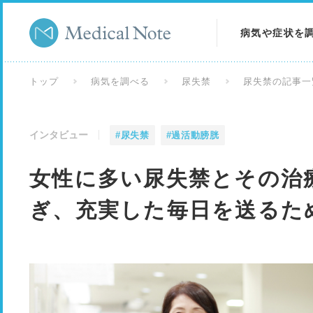
病気や症状を
病気を調べる
トップ
病気を調べる
尿失禁
尿失禁の記事一
症状を調べる
インタビュー
#尿失禁
#過活動膀胱
検査を調べる
女性に多い尿失禁とその治
ぎ、充実した毎日を送るた