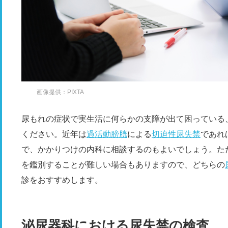
画像提供：PIXTA
尿もれの症状で実生活に何らかの支障が出て困っている
ください。近年は
過活動膀胱
による
切迫性尿失禁
であれ
で、かかりつけの内科に相談するのもよいでしょう。た
を鑑別することが難しい場合もありますので、どちらの
診をおすすめします。
泌尿器科における尿失禁の検査