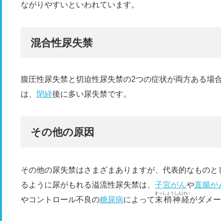
ながりやすいといわれています。
混合性尿失禁
腹圧性尿失禁と切迫性尿失禁の2つの症状が両方ある場
は、
閉経
後に多い尿失禁です。
その他の原因
その他の尿失禁はさまざまありますが、代表的なものと
るように尿がもれる溢流性尿失禁は、
子宮がん
や
直腸が
まっしょうしんけい
やコントロール不良の
糖尿病
によって
末梢神経
がダメー