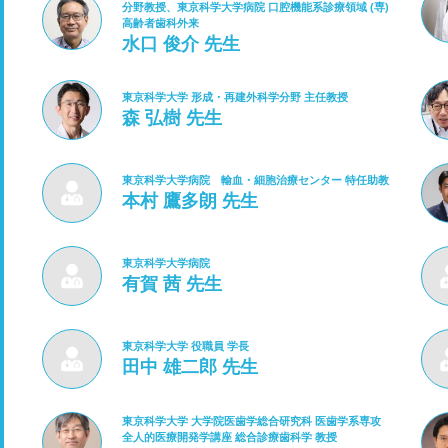
分野教授、東京科学大学病院 口腔機能系診療領域 (専)
高齢者歯科外来
水口 俊介 先生
東京科学大学 形成・再建外科学分野 主任教授
森 弘樹 先生
東京科学大学病院 輸血・細胞治療センター 特任助教
本村 鷹多朗 先生
東京科学大学病院
有賀 茜 先生
東京科学大学 役職員 学長
田中 雄二郎 先生
東京科学大学 大学院医歯学総合研究科 医歯学系専攻
全人的医療開発学講座 総合診療歯科学 教授