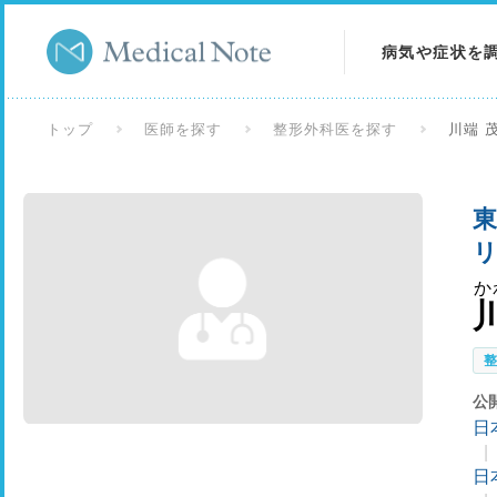
病気や症状を
病気を調べる
トップ
医師を探す
整形外科医を探す
川端 
症状を調べる
東
検査を調べる
リ
か
公
日
日