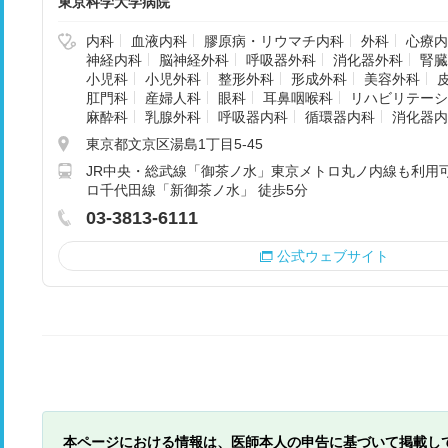
東京科学大学病院
内科
血液内科
膠原病・リウマチ内科
外科
心療内
神経内科
脳神経外科
呼吸器外科
消化器外科
腎臓
小児科
小児外科
整形外科
形成外科
美容外科
肛門科
産婦人科
眼科
耳鼻咽喉科
リハビリテーシ
麻酔科
乳腺外科
呼吸器内科
循環器内科
消化器内
東京都文京区湯島1丁目5-45
JR中央・総武線「御茶ノ水」東京メトロ丸ノ内線も利用可
ロ千代田線「新御茶ノ水」 徒歩5分
03-3813-6111
公式ウェブサイト
本ページにおける情報は、医師本人の申告に基づいて掲載し