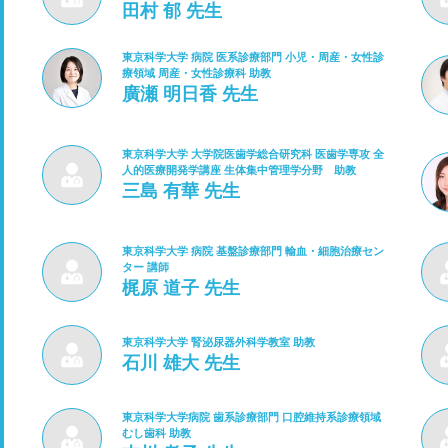
田村 郁 先生
東京科学大学 病院 医系診療部門 小児・周産・女性診
療領域 周産・女性診療科 助教
廣瀬 明日香 先生
東京科学大学 大学院医歯学総合研究科 医歯学専攻 全
人的医療開発学講座 生体集中管理学分野 助教
三島 有華 先生
東京科学大学 病院 基盤診療部門 輸血・細胞治療セン
ター 講師
梶原 道子 先生
東京科学大学 腎泌尿器外科学教室 助教
石川 雄大 先生
東京科学大学病院 歯系診療部門 口腔維持系診療領域
むし歯科 助教