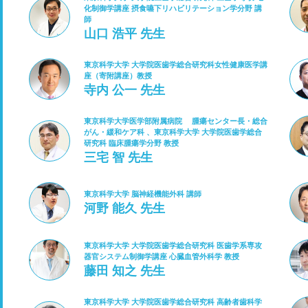
化制御学講座 摂食嚥下リハビリテーション学分野 講
師
山口 浩平 先生
東京科学大学 大学院医歯学総合研究科女性健康医学講
座（寄附講座）教授
寺内 公一 先生
東京科学大学医学部附属病院 腫瘍センター長・総合
がん・緩和ケア科 、東京科学大学 大学院医歯学総合
研究科 臨床腫瘍学分野 教授
三宅 智 先生
東京科学大学 脳神経機能外科 講師
河野 能久 先生
東京科学大学 大学院医歯学総合研究科 医歯学系専攻
器官システム制御学講座 心臓血管外科学 教授
藤田 知之 先生
東京科学大学 大学院医歯学総合研究科 高齢者歯科学