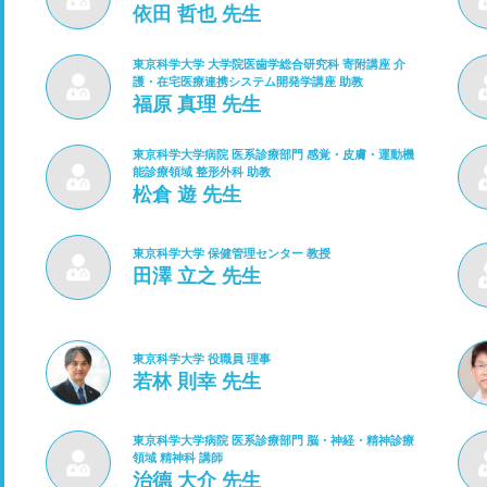
依田 哲也 先生
東京科学大学 大学院医歯学総合研究科 寄附講座 介
護・在宅医療連携システム開発学講座 助教
福原 真理 先生
東京科学大学病院 医系診療部門 感覚・皮膚・運動機
能診療領域 整形外科 助教
松倉 遊 先生
東京科学大学 保健管理センター 教授
田澤 立之 先生
東京科学大学 役職員 理事
若林 則幸 先生
東京科学大学病院 医系診療部門 脳・神経・精神診療
領域 精神科 講師
治德 大介 先生