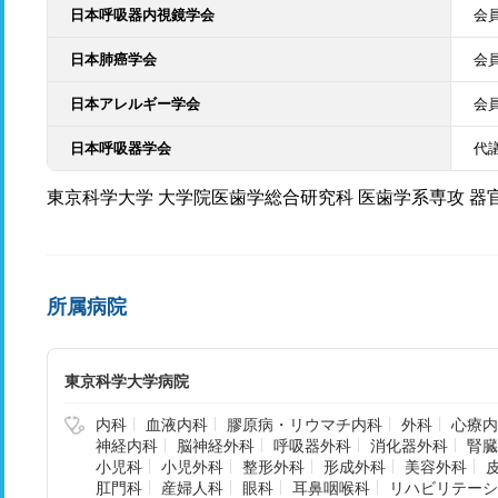
日本呼吸器内視鏡学会
会
日本肺癌学会
会
日本アレルギー学会
会
日本呼吸器学会
代
東京科学大学 大学院医歯学総合研究科 医歯学系専攻 器
所属病院
東京科学大学病院
内科
血液内科
膠原病・リウマチ内科
外科
心療内
神経内科
脳神経外科
呼吸器外科
消化器外科
腎臓
小児科
小児外科
整形外科
形成外科
美容外科
肛門科
産婦人科
眼科
耳鼻咽喉科
リハビリテーシ