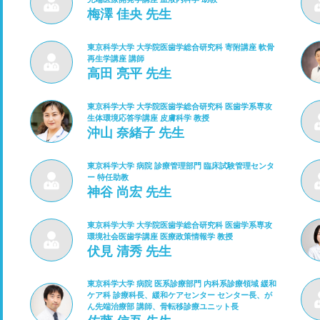
梅澤 佳央 先生
東京科学大学 大学院医歯学総合研究科 寄附講座 軟骨
再生学講座 講師
高田 亮平 先生
東京科学大学 大学院医歯学総合研究科 医歯学系専攻
生体環境応答学講座 皮膚科学 教授
沖山 奈緒子 先生
東京科学大学 病院 診療管理部門 臨床試験管理センタ
ー 特任助教
神谷 尚宏 先生
東京科学大学 大学院医歯学総合研究科 医歯学系専攻
環境社会医歯学講座 医療政策情報学 教授
伏見 清秀 先生
東京科学大学 病院 医系診療部門 内科系診療領域 緩和
ケア科 診療科長、緩和ケアセンター センター長、が
ん先端治療部 講師、骨転移診療ユニット長