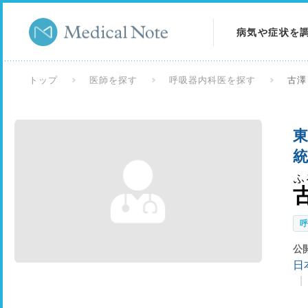
病気や症状を
病気を調べる
トップ
医師を探す
呼吸器内科医を探す
古澤
症状を調べる
東
検査を調べる
統
ふ
公
日