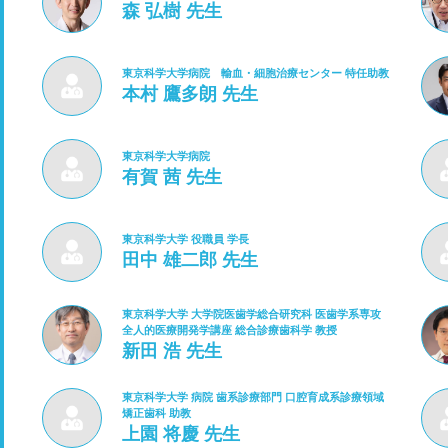
森 弘樹 先生
東京科学大学病院 輸血・細胞治療センター 特任助教
本村 鷹多朗 先生
東京科学大学病院
有賀 茜 先生
東京科学大学 役職員 学長
田中 雄二郎 先生
東京科学大学 大学院医歯学総合研究科 医歯学系専攻
全人的医療開発学講座 総合診療歯科学 教授
新田 浩 先生
東京科学大学 病院 歯系診療部門 口腔育成系診療領域
矯正歯科 助教
上園 将慶 先生