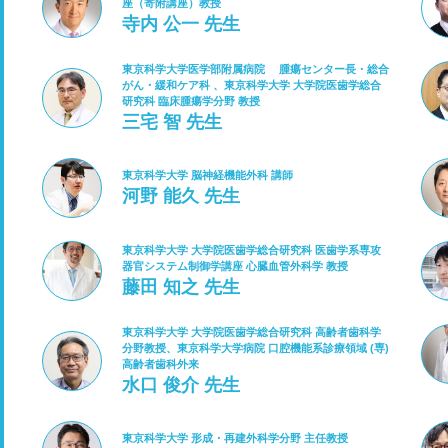
座（寄附講座）教授
寺内 公一 先生
東京科学大学医学部附属病院 腫瘍センター長・総合
がん・緩和ケア科 、東京科学大学 大学院医歯学総合
研究科 臨床腫瘍学分野 教授
三宅 智 先生
東京科学大学 脳神経機能外科 講師
河野 能久 先生
東京科学大学 大学院医歯学総合研究科 医歯学系専攻
器官システム制御学講座 心臓血管外科学 教授
藤田 知之 先生
東京科学大学 大学院医歯学総合研究科 高齢者歯科学
分野教授、東京科学大学病院 口腔機能系診療領域 (専)
高齢者歯科外来
水口 俊介 先生
東京科学大学 形成・再建外科学分野 主任教授