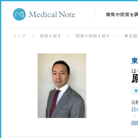
病気や症状を
病気を調べる
トップ
医師を探す
関東の医師を探す
東京都
症状を調べる
東
検査を調べる
は
公
日
国