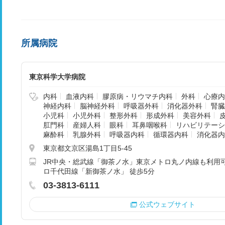
所属病院
東京科学大学病院
内科
血液内科
膠原病・リウマチ内科
外科
心療内
神経内科
脳神経外科
呼吸器外科
消化器外科
腎臓
小児科
小児外科
整形外科
形成外科
美容外科
肛門科
産婦人科
眼科
耳鼻咽喉科
リハビリテーシ
麻酔科
乳腺外科
呼吸器内科
循環器内科
消化器内
東京都文京区湯島1丁目5-45
JR中央・総武線「御茶ノ水」東京メトロ丸ノ内線も利用可
ロ千代田線「新御茶ノ水」 徒歩5分
03-3813-6111
公式ウェブサイト