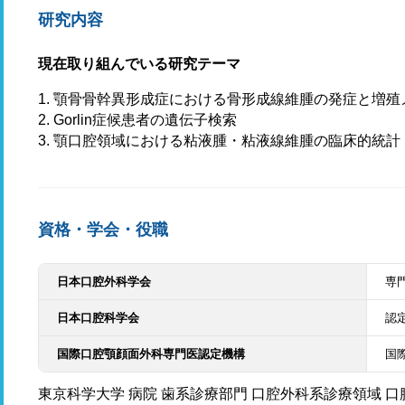
研究内容
現在取り組んでいる研究テーマ
1. 顎骨骨幹異形成症における骨形成線維腫の発症と増
2. Gorlin症候患者の遺伝子検索
3. 顎口腔領域における粘液腫・粘液線維腫の臨床的統計
資格・学会・役職
日本口腔外科学会
専
日本口腔科学会
認
国際口腔顎顔面外科専門医認定機構
国
東京科学大学 病院 歯系診療部門 口腔外科系診療領域 口