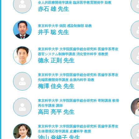
全人的医療開発学講座 臨床医学教育開発学 助教
赤石 雄 先生
東京科学大学 病院 感染制御部 助教
井手 聡 先生
東京科学大学 大学院医歯学総合研究科 医歯学系専攻
器官システム制御学講座 消化管外科学 准教授
德永 正則 先生
東京科学大学 大学院医歯学総合研究科 医歯学系専攻
先端医療開発学講座 血液内科学 助教
梅澤 佳央 先生
東京科学大学 大学院医歯学総合研究科 寄附講座 軟骨
再生学講座 講師
高田 亮平 先生
東京科学大学 大学院医歯学総合研究科 医歯学系専攻
生体環境応答学講座 皮膚科学 教授
沖山 奈緒子 先生