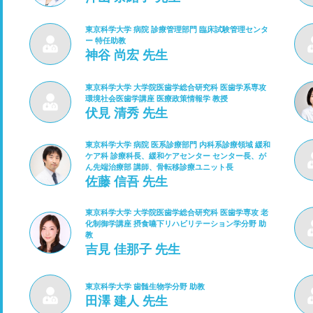
東京科学大学 病院 診療管理部門 臨床試験管理センタ
ー 特任助教
神谷 尚宏 先生
東京科学大学 大学院医歯学総合研究科 医歯学系専攻
環境社会医歯学講座 医療政策情報学 教授
伏見 清秀 先生
東京科学大学 病院 医系診療部門 内科系診療領域 緩和
ケア科 診療科長、緩和ケアセンター センター長、が
ん先端治療部 講師、骨転移診療ユニット長
佐藤 信吾 先生
東京科学大学 大学院医歯学総合研究科 医歯学専攻 老
化制御学講座 摂食嚥下リハビリテーション学分野 助
教
吉見 佳那子 先生
東京科学大学 歯髄生物学分野 助教
田澤 建人 先生