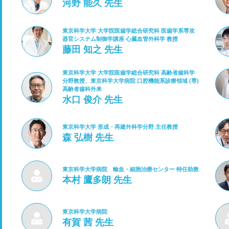
河野 能久 先生
東京科学大学 大学院医歯学総合研究科 医歯学系専攻
器官システム制御学講座 心臓血管外科学 教授
藤田 知之 先生
東京科学大学 大学院医歯学総合研究科 高齢者歯科学
分野教授、東京科学大学病院 口腔機能系診療領域 (専)
高齢者歯科外来
水口 俊介 先生
東京科学大学 形成・再建外科学分野 主任教授
森 弘樹 先生
東京科学大学病院 輸血・細胞治療センター 特任助教
本村 鷹多朗 先生
東京科学大学病院
有賀 茜 先生