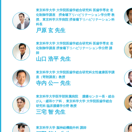
東京科学大学 大学院医歯学総合研究科 医歯学専攻 老
化制御学講座 摂食嚥下リハビリテーション学分野 教
授、東京科学大学病院 摂食嚥下リハビリテーション科
科長
戸原 玄 先生
東京科学大学 大学院医歯学総合研究科 医歯学専攻 老
化制御学講座 摂食嚥下リハビリテーション学分野 講
師
山口 浩平 先生
東京科学大学 大学院医歯学総合研究科女性健康医学講
座（寄附講座）教授
寺内 公一 先生
東京科学大学医学部附属病院 腫瘍センター長・総合
がん・緩和ケア科 、東京科学大学 大学院医歯学総合
研究科 臨床腫瘍学分野 教授
三宅 智 先生
東京科学大学 脳神経機能外科 講師