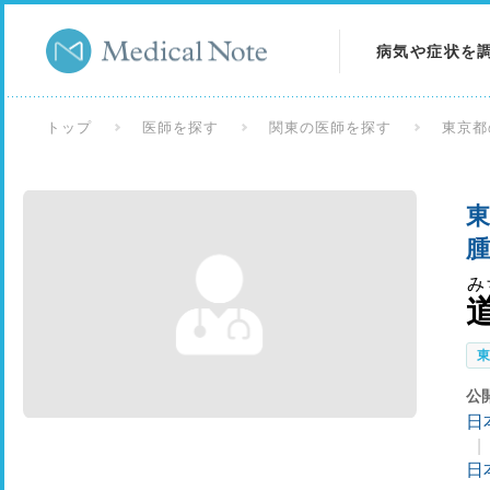
病気や症状を
病気を調べる
トップ
医師を探す
関東の医師を探す
東京都
症状を調べる
東
検査を調べる
腫
み
公
日
日