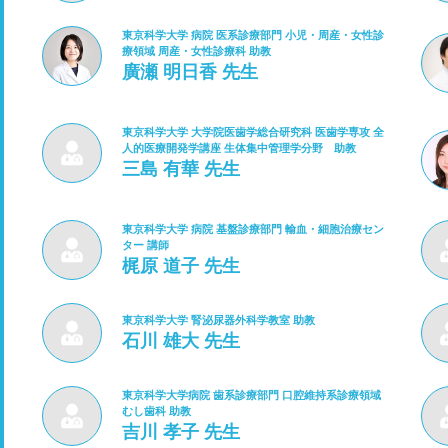
東京科学大学 病院 医系診療部門 小児・周産・女性診
療領域 周産・女性診療科 助教
廣瀬 明日香 先生
東京科学大学 大学院医歯学総合研究科 医歯学専攻 全
人的医療開発学講座 生体集中管理学分野 助教
三島 有華 先生
東京科学大学 病院 基盤診療部門 輸血・細胞治療セン
ター 講師
梶原 道子 先生
東京科学大学 腎泌尿器外科学教室 助教
石川 雄大 先生
東京科学大学病院 歯系診療部門 口腔維持系診療領域
むし歯科 助教
吉川 孝子 先生