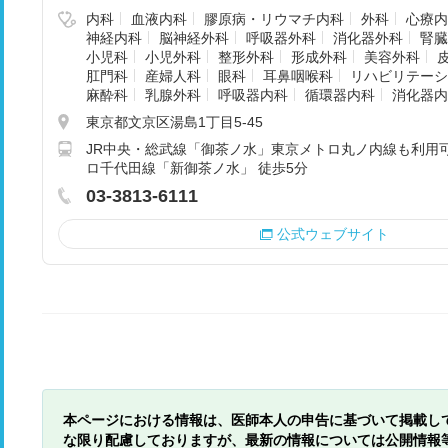
内科
血液内科
膠原病・リウマチ内科
外科
心療内
神経内科
脳神経外科
呼吸器外科
消化器外科
腎臓
小児科
小児外科
整形外科
形成外科
美容外科
肛門科
産婦人科
眼科
耳鼻咽喉科
リハビリテーシ
麻酔科
乳腺外科
呼吸器内科
循環器内科
消化器内
東京都文京区湯島1丁目5-45
JR中央・総武線「御茶ノ水」東京メトロ丸ノ内線も利用可
ロ千代田線「新御茶ノ水」 徒歩5分
03-3813-6111
公式ウェブサイト
本ページにおける情報は、医師本人の申告に基づいて掲載し
な限り配慮しておりますが、最新の情報については公開情報