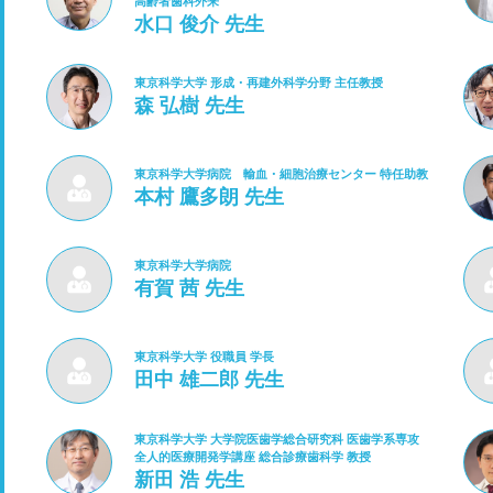
高齢者歯科外来
水口 俊介 先生
東京科学大学 形成・再建外科学分野 主任教授
森 弘樹 先生
東京科学大学病院 輸血・細胞治療センター 特任助教
本村 鷹多朗 先生
東京科学大学病院
有賀 茜 先生
東京科学大学 役職員 学長
田中 雄二郎 先生
東京科学大学 大学院医歯学総合研究科 医歯学系専攻
全人的医療開発学講座 総合診療歯科学 教授
新田 浩 先生