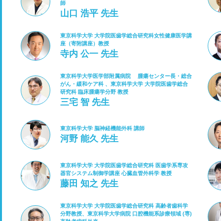
師
山口 浩平 先生
東京科学大学 大学院医歯学総合研究科女性健康医学講
座（寄附講座）教授
寺内 公一 先生
東京科学大学医学部附属病院 腫瘍センター長・総合
がん・緩和ケア科 、東京科学大学 大学院医歯学総合
研究科 臨床腫瘍学分野 教授
三宅 智 先生
東京科学大学 脳神経機能外科 講師
河野 能久 先生
東京科学大学 大学院医歯学総合研究科 医歯学系専攻
器官システム制御学講座 心臓血管外科学 教授
藤田 知之 先生
東京科学大学 大学院医歯学総合研究科 高齢者歯科学
分野教授、東京科学大学病院 口腔機能系診療領域 (専)