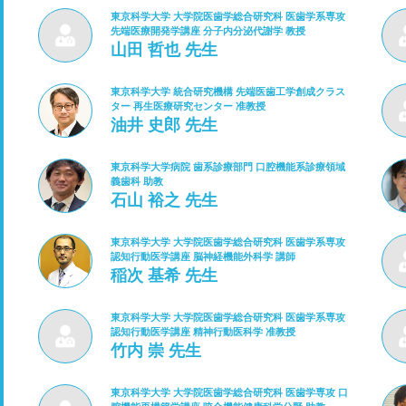
東京科学大学 大学院医歯学総合研究科 医歯学系専攻
先端医療開発学講座 分子内分泌代謝学 教授
山田 哲也 先生
東京科学大学 統合研究機構 先端医歯工学創成クラス
ター 再生医療研究センター 准教授
油井 史郎 先生
東京科学大学病院 歯系診療部門 口腔機能系診療領域
義歯科 助教
石山 裕之 先生
東京科学大学 大学院医歯学総合研究科 医歯学系専攻
認知行動医学講座 脳神経機能外科学 講師
稲次 基希 先生
東京科学大学 大学院医歯学総合研究科 医歯学系専攻
認知行動医学講座 精神行動医科学 准教授
竹内 崇 先生
東京科学大学 大学院医歯学総合研究科 医歯学専攻 口