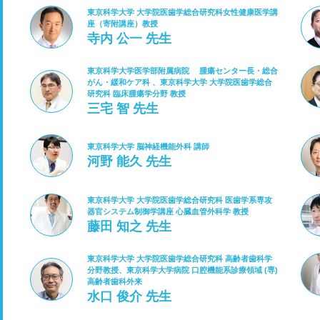
東京科学大学 大学院医歯学総合研究科女性健康医学講
座（寄附講座）教授
寺内 公一 先生
東京科学大学医学部附属病院 腫瘍センター長・総合
がん・緩和ケア科 、東京科学大学 大学院医歯学総合
研究科 臨床腫瘍学分野 教授
三宅 智 先生
東京科学大学 脳神経機能外科 講師
河野 能久 先生
東京科学大学 大学院医歯学総合研究科 医歯学系専攻
器官システム制御学講座 心臓血管外科学 教授
藤田 知之 先生
東京科学大学 大学院医歯学総合研究科 高齢者歯科学
分野教授、東京科学大学病院 口腔機能系診療領域 (専)
高齢者歯科外来
水口 俊介 先生