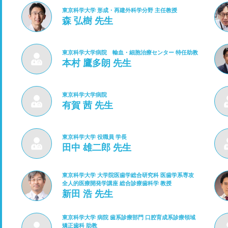
東京科学大学 形成・再建外科学分野 主任教授
森 弘樹 先生
東京科学大学病院 輸血・細胞治療センター 特任助教
本村 鷹多朗 先生
東京科学大学病院
有賀 茜 先生
東京科学大学 役職員 学長
田中 雄二郎 先生
東京科学大学 大学院医歯学総合研究科 医歯学系専攻
全人的医療開発学講座 総合診療歯科学 教授
新田 浩 先生
東京科学大学 病院 歯系診療部門 口腔育成系診療領域
矯正歯科 助教