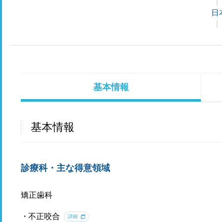
日
基本情報
基本情報
診療科・主な得意領域
矯正歯科
不正咬合
詳細