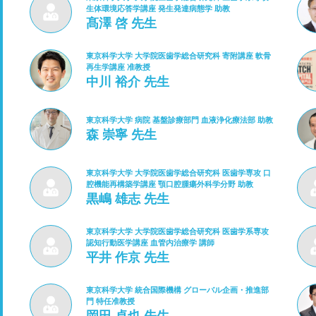
生体環境応答学講座 発生発達病態学 助教
髙澤 啓 先生
東京科学大学 大学院医歯学総合研究科 寄附講座 軟骨
再生学講座 准教授
中川 裕介 先生
東京科学大学 病院 基盤診療部門 血液浄化療法部 助教
森 崇寧 先生
東京科学大学 大学院医歯学総合研究科 医歯学専攻 口
腔機能再構築学講座 顎口腔腫瘍外科学分野 助教
黒嶋 雄志 先生
東京科学大学 大学院医歯学総合研究科 医歯学系専攻
認知行動医学講座 血管内治療学 講師
平井 作京 先生
東京科学大学 統合国際機構 グローバル企画・推進部
門 特任准教授