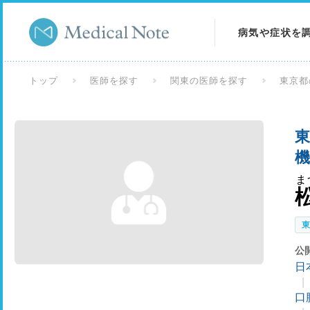
病気や症状を
病気を調べる
トップ
医師を探す
関東の医師を探す
東京都
症状を調べる
東
検査を調べる
機
ま
公
日
口