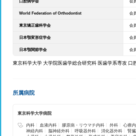
口腔病学会
会
World Federation of Orthodontist
会
東京矯正歯科学会
会
日本顎変形症学会
会
日本顎関節学会
会
東京科学大学 大学院医歯学総合研究科 医歯学系専攻 口
所属病院
東京科学大学病院
内科
血液内科
膠原病・リウマチ内科
外科
心療内
神経内科
脳神経外科
呼吸器外科
消化器外科
腎臓