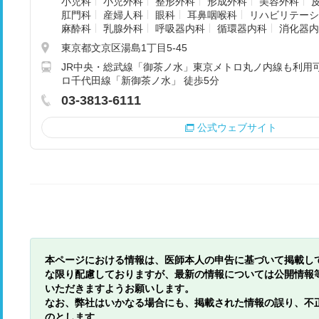
小児科
小児外科
整形外科
形成外科
美容外科
肛門科
産婦人科
眼科
耳鼻咽喉科
リハビリテーシ
麻酔科
乳腺外科
呼吸器内科
循環器内科
消化器内
東京都文京区湯島1丁目5-45
JR中央・総武線「御茶ノ水」東京メトロ丸ノ内線も利用可
ロ千代田線「新御茶ノ水」 徒歩5分
03-3813-6111
公式ウェブサイト
本ページにおける情報は、医師本人の申告に基づいて掲載し
な限り配慮しておりますが、最新の情報については公開情報
いただきますようお願いします。
なお、弊社はいかなる場合にも、掲載された情報の誤り、不
のとします。