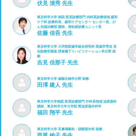
伏見 清秀 先生
東京科学大学 病院 医系診療部門 内科系診療領域 緩和
ケア科 診療科長、緩和ケアセンター センター長、が
ん先端治療部 講師、骨転移診療ユニット長
佐藤 信吾 先生
東京科学大学 大学院医歯学総合研究科 医歯学専攻 老
化制御学講座 摂食嚥下リハビリテーション学分野 助
教
吉見 佳那子 先生
東京科学大学 歯髄生物学分野 助教
田澤 建人 先生
東京科学大学病院 医系診療部門 外科系領域 泌尿器科
講師、東京科学大学大学院 腎泌尿器外科学
福田 翔平 先生
東京科学大学 耳鼻咽喉科・頭頸部外科 助教
西尾 綾子 先生