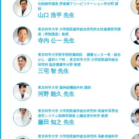
化制御学講座 摂食嚥下リハビリテーション学分野 講
師
山口 浩平 先生
東京科学大学 大学院医歯学総合研究科女性健康医学講
座（寄附講座）教授
寺内 公一 先生
東京科学大学医学部附属病院 腫瘍センター長・総合
がん・緩和ケア科 、東京科学大学 大学院医歯学総合
研究科 臨床腫瘍学分野 教授
三宅 智 先生
東京科学大学 脳神経機能外科 講師
河野 能久 先生
東京科学大学 大学院医歯学総合研究科 医歯学系専攻
器官システム制御学講座 心臓血管外科学 教授
藤田 知之 先生
東京科学大学 大学院医歯学総合研究科 高齢者歯科学