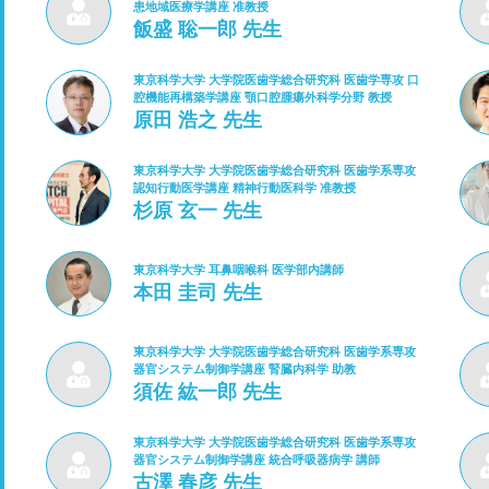
患地域医療学講座 准教授
飯盛 聡一郎 先生
東京科学大学 大学院医歯学総合研究科 医歯学専攻 口
腔機能再構築学講座 顎口腔腫瘍外科学分野 教授
原田 浩之 先生
東京科学大学 大学院医歯学総合研究科 医歯学系専攻
認知行動医学講座 精神行動医科学 准教授
杉原 玄一 先生
東京科学大学 耳鼻咽喉科 医学部内講師
本田 圭司 先生
東京科学大学 大学院医歯学総合研究科 医歯学系専攻
器官システム制御学講座 腎臓内科学 助教
須佐 紘一郎 先生
東京科学大学 大学院医歯学総合研究科 医歯学系専攻
器官システム制御学講座 統合呼吸器病学 講師
古澤 春彦 先生