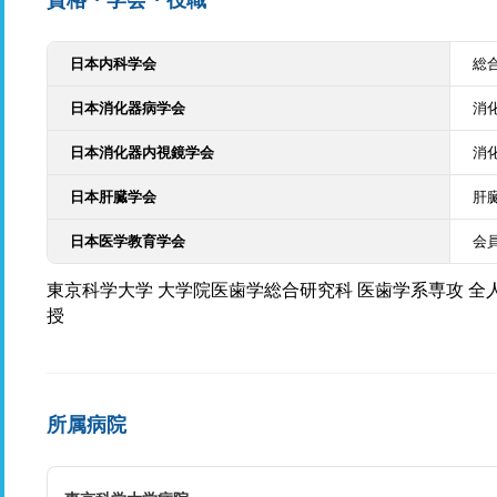
資格・学会・役職
日本内科学会
総
日本消化器病学会
消
日本消化器内視鏡学会
消
日本肝臓学会
肝
日本医学教育学会
会
東京科学大学 大学院医歯学総合研究科 医歯学系専攻 全
授
所属病院