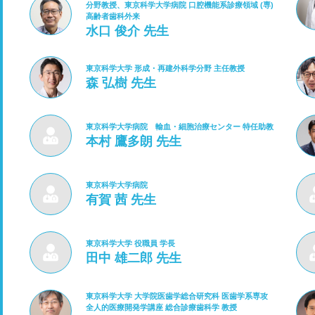
分野教授、東京科学大学病院 口腔機能系診療領域 (専)
高齢者歯科外来
水口 俊介 先生
東京科学大学 形成・再建外科学分野 主任教授
森 弘樹 先生
東京科学大学病院 輸血・細胞治療センター 特任助教
本村 鷹多朗 先生
東京科学大学病院
有賀 茜 先生
東京科学大学 役職員 学長
田中 雄二郎 先生
東京科学大学 大学院医歯学総合研究科 医歯学系専攻
全人的医療開発学講座 総合診療歯科学 教授