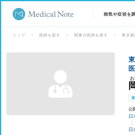
病気や症状を
病気を調べる
トップ
医師を探す
関東の医師を探す
東京都
症状を調べる
東
検査を調べる
医
公
日
日