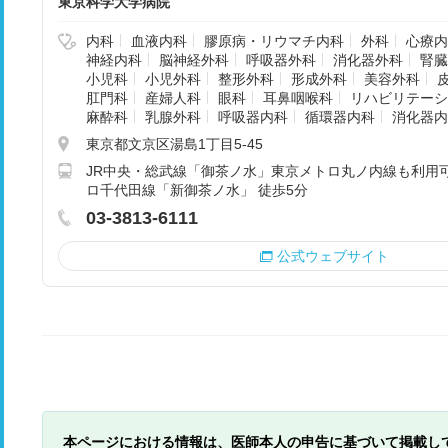
東京科学大学病院
内科
血液内科
膠原病・リウマチ内科
外科
心療内
神経内科
脳神経外科
呼吸器外科
消化器外科
腎臓
小児科
小児外科
整形外科
形成外科
美容外科
肛門科
産婦人科
眼科
耳鼻咽喉科
リハビリテーシ
麻酔科
乳腺外科
呼吸器内科
循環器内科
消化器内
東京都文京区湯島1丁目5-45
JR中央・総武線「御茶ノ水」東京メトロ丸ノ内線も利用可
ロ千代田線「新御茶ノ水」 徒歩5分
03-3813-6111
公式ウェブサイト
本ページにおける情報は、医師本人の申告に基づいて掲載し