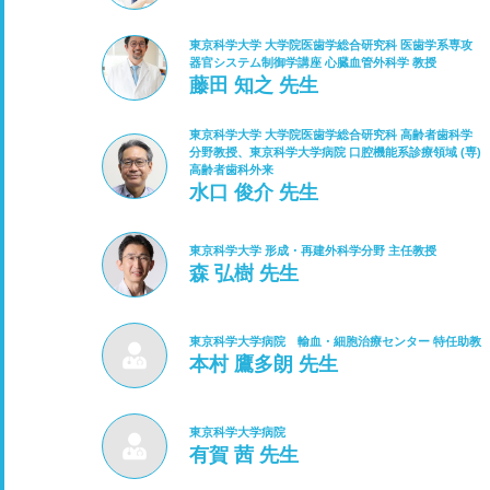
東京科学大学 大学院医歯学総合研究科 医歯学系専攻
器官システム制御学講座 心臓血管外科学 教授
藤田 知之 先生
東京科学大学 大学院医歯学総合研究科 高齢者歯科学
分野教授、東京科学大学病院 口腔機能系診療領域 (専)
高齢者歯科外来
水口 俊介 先生
東京科学大学 形成・再建外科学分野 主任教授
森 弘樹 先生
東京科学大学病院 輸血・細胞治療センター 特任助教
本村 鷹多朗 先生
東京科学大学病院
有賀 茜 先生