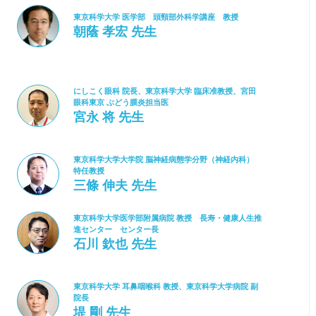
東京科学大学 医学部 頭頸部外科学講座 教授
朝蔭 孝宏 先生
にしこく眼科 院長、東京科学大学 臨床准教授、宮田
眼科東京 ぶどう膜炎担当医
宮永 将 先生
東京科学大学大学院 脳神経病態学分野（神経内科）
特任教授
三條 伸夫 先生
東京科学大学医学部附属病院 教授 長寿・健康人生推
進センター センター長
石川 欽也 先生
東京科学大学 耳鼻咽喉科 教授、東京科学大学病院 副
院長
堤 剛 先生