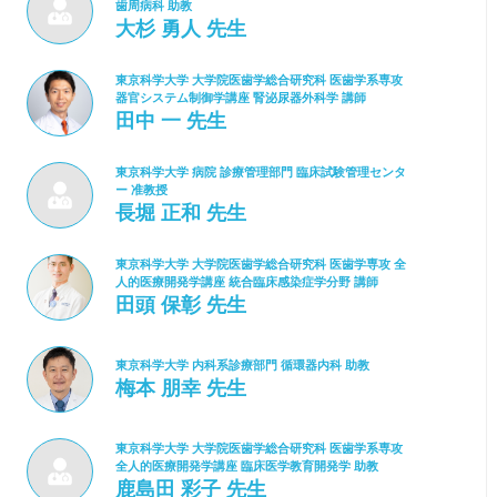
歯周病科 助教
大杉 勇人 先生
東京科学大学 大学院医歯学総合研究科 医歯学系専攻
器官システム制御学講座 腎泌尿器外科学 講師
田中 一 先生
東京科学大学 病院 診療管理部門 臨床試験管理センタ
ー 准教授
長堀 正和 先生
東京科学大学 大学院医歯学総合研究科 医歯学専攻 全
人的医療開発学講座 統合臨床感染症学分野 講師
田頭 保彰 先生
東京科学大学 内科系診療部門 循環器内科 助教
梅本 朋幸 先生
東京科学大学 大学院医歯学総合研究科 医歯学系専攻
全人的医療開発学講座 臨床医学教育開発学 助教
鹿島田 彩子 先生