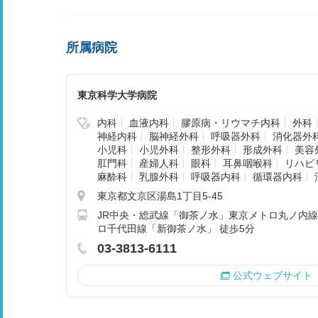
所属病院
東京科学大学病院
内科
血液内科
膠原病・リウマチ内科
外科
神経内科
脳神経外科
呼吸器外科
消化器外
小児科
小児外科
整形外科
形成外科
美容
肛門科
産婦人科
眼科
耳鼻咽喉科
リハビ
麻酔科
乳腺外科
呼吸器内科
循環器内科
東京都文京区湯島1丁目5-45
JR中央・総武線「御茶ノ水」東京メトロ丸ノ内線
ロ千代田線「新御茶ノ水」 徒歩5分
03-3813-6111
公式ウェブサイト