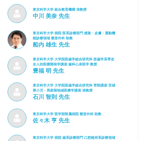
東京科学大学 統合教育機構 准教授
中川 美奈 先生
東京科学大学 病院 医系診療部門 感覚・皮膚・運動機
能診療領域 整形外科 助教
船内 雄生 先生
東京科学大学 大学院医歯学総合研究科 医歯学系専攻
全人的医療開発学講座 歯科心身医学 教授
豊福 明 先生
東京科学大学 大学院医歯学総合研究科 寄附講座 茨城
県小児・周産期地域医療学講座 准教授
石川 智則 先生
東京科学大学 医学部附属病院 整形外科 助教
佐々木 亨 先生
東京科学大学 病院 歯系診療部門 口腔維持系診療領域