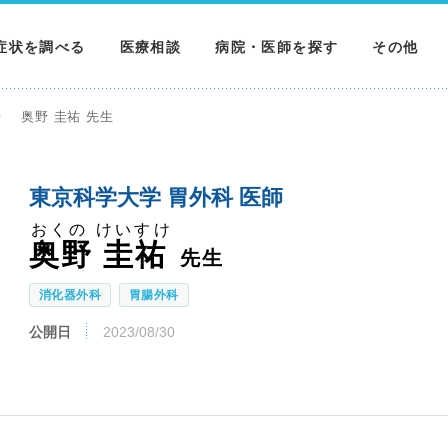
症状を調べる
医療相談
病院・医師を探す
その他
調べる
病院を探す
MNニュー
奥野 圭祐 先生
調べる
医師を探す
NEWS & 
東京科学大学 胃外科 医師
調べる
おくの けいすけ
奥野 圭祐
先生
消化器外科
胃腸外科
公開日
2023/08/30