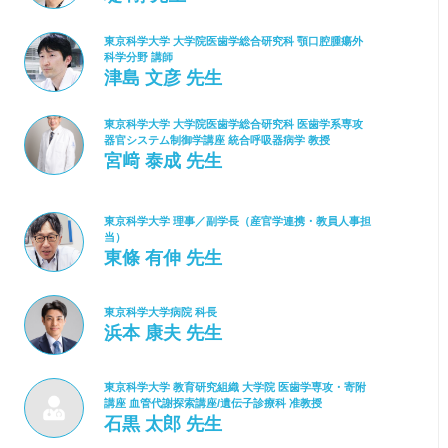
東京科学大学 大学院医歯学総合研究科 顎口腔腫瘍外
科学分野 講師
津島 文彦 先生
東京科学大学 大学院医歯学総合研究科 医歯学系専攻
器官システム制御学講座 統合呼吸器病学 教授
宮﨑 泰成 先生
東京科学大学 理事／副学長（産官学連携・教員人事担
当）
東條 有伸 先生
東京科学大学病院 科長
浜本 康夫 先生
東京科学大学 教育研究組織 大学院 医歯学専攻・寄附
講座 血管代謝探索講座/遺伝子診療科 准教授
石黒 太郎 先生