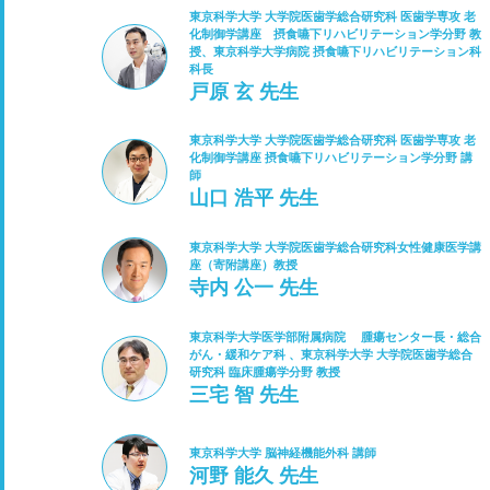
東京科学大学 大学院医歯学総合研究科 医歯学専攻 老
化制御学講座 摂食嚥下リハビリテーション学分野 教
授、東京科学大学病院 摂食嚥下リハビリテーション科
科長
戸原 玄 先生
東京科学大学 大学院医歯学総合研究科 医歯学専攻 老
化制御学講座 摂食嚥下リハビリテーション学分野 講
師
山口 浩平 先生
東京科学大学 大学院医歯学総合研究科女性健康医学講
座（寄附講座）教授
寺内 公一 先生
東京科学大学医学部附属病院 腫瘍センター長・総合
がん・緩和ケア科 、東京科学大学 大学院医歯学総合
研究科 臨床腫瘍学分野 教授
三宅 智 先生
東京科学大学 脳神経機能外科 講師
河野 能久 先生