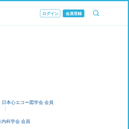
ログイン
会員登録
検索
キャンセル
ス
JOURNAL
日本心エコー図学会 会員
本内科学会 会員