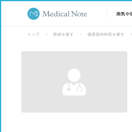
病気や
病気を
トップ
医師を探す
循環器内科医を探す
症状を
検査を