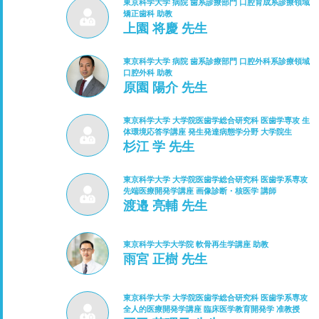
東京科学大学 病院 歯系診療部門 口腔育成系診療領域
矯正歯科 助教
上園 将慶 先生
東京科学大学 病院 歯系診療部門 口腔外科系診療領域
口腔外科 助教
原園 陽介 先生
東京科学大学 大学院医歯学総合研究科 医歯学専攻 生
体環境応答学講座 発生発達病態学分野 大学院生
杉江 学 先生
東京科学大学 大学院医歯学総合研究科 医歯学系専攻
先端医療開発学講座 画像診断・核医学 講師
渡邉 亮輔 先生
東京科学大学大学院 軟骨再生学講座 助教
雨宮 正樹 先生
東京科学大学 大学院医歯学総合研究科 医歯学系専攻
全人的医療開発学講座 臨床医学教育開発学 准教授