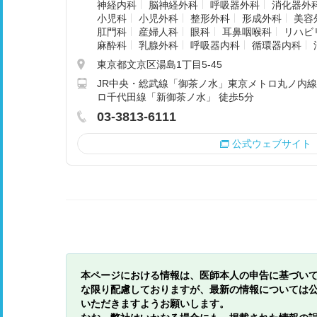
神経内科
脳神経外科
呼吸器外科
消化器外
小児科
小児外科
整形外科
形成外科
美容
肛門科
産婦人科
眼科
耳鼻咽喉科
リハビ
麻酔科
乳腺外科
呼吸器内科
循環器内科
東京都文京区湯島1丁目5-45
JR中央・総武線「御茶ノ水」東京メトロ丸ノ内線
ロ千代田線「新御茶ノ水」 徒歩5分
03-3813-6111
公式ウェブサイト
本ページにおける情報は、医師本人の申告に基づい
な限り配慮しておりますが、最新の情報については
いただきますようお願いします。