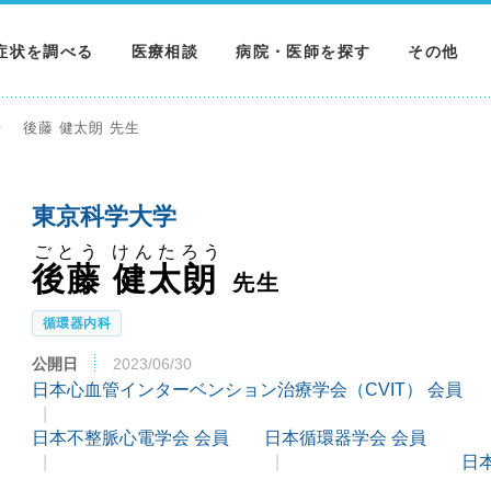
症状を調べる
医療相談
病院・医師を探す
その他
調べる
病院を探す
MNニュー
後藤 健太朗 先生
調べる
医師を探す
NEWS & 
東京科学大学
調べる
ごとう けんたろう
後藤 健太朗
先生
循環器内科
公開日
2023/06/30
日本心血管インターベンション治療学会（CVIT） 会員
日本不整脈心電学会 会員
日本循環器学会 会員
日