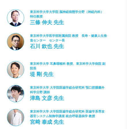
東京科学大学大学院 脳神経病態学分野（神経内科）
特任教授
三條 伸夫 先生
東京科学大学医学部附属病院 教授 長寿・健康人生推
進センター センター長
石川 欽也 先生
東京科学大学 耳鼻咽喉科 教授、東京科学大学病院 副
院長
堤 剛 先生
東京科学大学 大学院医歯学総合研究科 顎口腔腫瘍外
科学分野 講師
津島 文彦 先生
東京科学大学 大学院医歯学総合研究科 医歯学系専攻
器官システム制御学講座 統合呼吸器病学 教授
宮﨑 泰成 先生