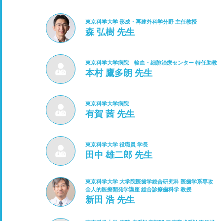
東京科学大学 形成・再建外科学分野 主任教授
森 弘樹 先生
東京科学大学病院 輸血・細胞治療センター 特任助教
本村 鷹多朗 先生
東京科学大学病院
有賀 茜 先生
東京科学大学 役職員 学長
田中 雄二郎 先生
東京科学大学 大学院医歯学総合研究科 医歯学系専攻
全人的医療開発学講座 総合診療歯科学 教授
新田 浩 先生