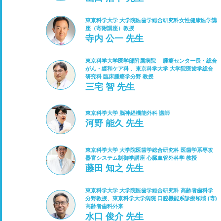
東京科学大学 大学院医歯学総合研究科女性健康医学講
座（寄附講座）教授
寺内 公一 先生
東京科学大学医学部附属病院 腫瘍センター長・総合
がん・緩和ケア科 、東京科学大学 大学院医歯学総合
研究科 臨床腫瘍学分野 教授
三宅 智 先生
東京科学大学 脳神経機能外科 講師
河野 能久 先生
東京科学大学 大学院医歯学総合研究科 医歯学系専攻
器官システム制御学講座 心臓血管外科学 教授
藤田 知之 先生
東京科学大学 大学院医歯学総合研究科 高齢者歯科学
分野教授、東京科学大学病院 口腔機能系診療領域 (専)
高齢者歯科外来
水口 俊介 先生