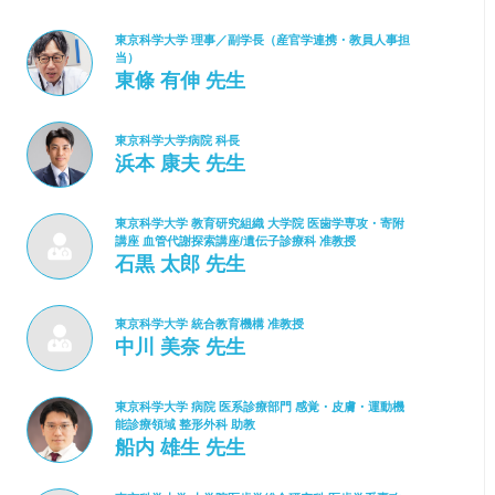
東京科学大学 理事／副学長（産官学連携・教員人事担
当）
東條 有伸 先生
東京科学大学病院 科長
浜本 康夫 先生
東京科学大学 教育研究組織 大学院 医歯学専攻・寄附
講座 血管代謝探索講座/遺伝子診療科 准教授
石黒 太郎 先生
東京科学大学 統合教育機構 准教授
中川 美奈 先生
東京科学大学 病院 医系診療部門 感覚・皮膚・運動機
能診療領域 整形外科 助教
船内 雄生 先生