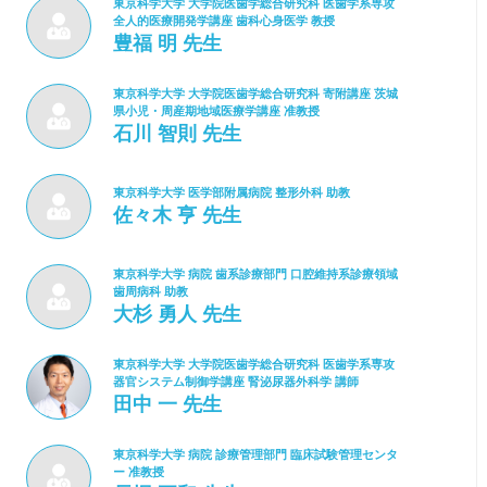
東京科学大学 大学院医歯学総合研究科 医歯学系専攻
全人的医療開発学講座 歯科心身医学 教授
豊福 明 先生
東京科学大学 大学院医歯学総合研究科 寄附講座 茨城
県小児・周産期地域医療学講座 准教授
石川 智則 先生
東京科学大学 医学部附属病院 整形外科 助教
佐々木 亨 先生
東京科学大学 病院 歯系診療部門 口腔維持系診療領域
歯周病科 助教
大杉 勇人 先生
東京科学大学 大学院医歯学総合研究科 医歯学系専攻
器官システム制御学講座 腎泌尿器外科学 講師
田中 一 先生
東京科学大学 病院 診療管理部門 臨床試験管理センタ
ー 准教授