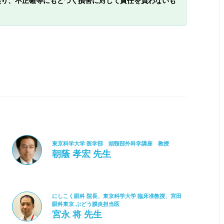
誤り、不正確等にもとづく損害に対して責任を負わないも
東京科学大学 医学部 頭頸部外科学講座 教授
朝蔭 孝宏 先生
にしこく眼科 院長、東京科学大学 臨床准教授、宮田
眼科東京 ぶどう膜炎担当医
宮永 将 先生