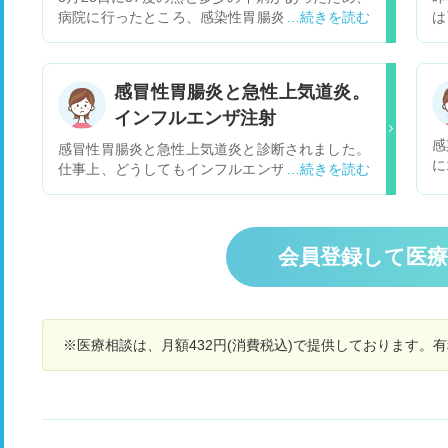
病院に行ったところ、感染性胃腸炎と診断されま
は
した。そのときは１週間程で発熱と下痢は良くな
も
り、便も通常通りになりました。 ところが、昨晩
に
急に悪寒がして、熱が37度になりました。そし
性
感冒性胃腸炎と急性上気道炎。
て、今日の朝になり、下痢のような症状が出だし
も
インフルエンザ注射
たのですが、胃腸炎のぶり返しでしょうか？
7
す
感
感冒性胃腸炎と急性上気道炎と診断されました。
に
仕事上、どうしてもインフルエンザ注射をしなき
痢
ゃいけなくて次の日に打ちました。だるさなどが
な
増した気がします。ただ単に副作用なのでしょう
う
か。診断結果と関係があるのでしょうか。
会員登録して医
※医療相談は、月額432円(消費税込)で提供しております。