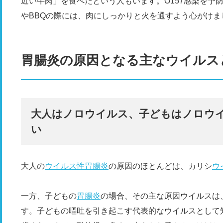
近い牛肉」を食べたという人もいます。O157感染を予
やBBQの際には、肉にしっかりと火を通すよう心がけま
胃腸炎の原因となる主なウイルス
大人はノロウイルス、子どもはノロウ
い
大人の
ウイルス性胃腸炎
の原因のほとんどは、カリシ
ウ
一方、子どもの
胃腸炎
の場合、その主な原因ウイルスは
す。子どもの嘔吐を引き起こす代表的なウイルスとして