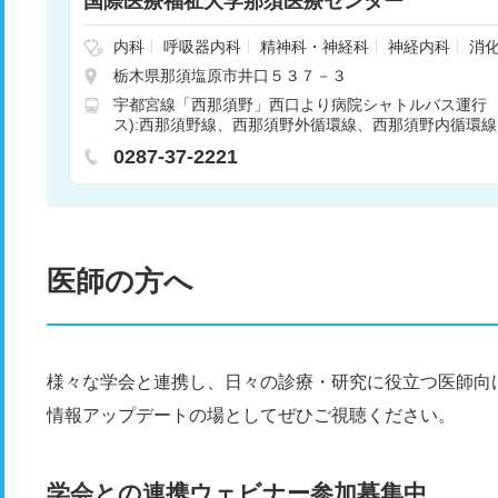
国際医療福祉大学那須医療センター
内科
呼吸器内科
精神科・神経科
神経内科
消
糖尿病内科
小児科
気管食道科
整形外科
形成
栃木県那須塩原市井口５３７－３
呼吸器外科
心臓血管外科
皮膚科
臨床検査・病理
宇都宮線「西那須野」西口より病院シャトルバス運行
歯科
産婦人科
眼科
耳鼻咽喉科
歯科口腔外科
ス):西那須野線、西那須野外循環線、西那須野内循環線 
ン
放射線科
麻酔科
アレルギー科
呼吸器科
「那須塩原」西口より病院シャトルバス運行 市営バス
児外科
心療内科
その他
肝臓内科・外科
腎臓
0287-37-2221
須野線 車15分
血液内科
救急科
腫瘍内科・外科
新生児科
婦
科
美容外科
小児皮膚科
医師の方へ
様々な学会と連携し、日々の診療・研究に役立つ医師向
情報アップデートの場としてぜひご視聴ください。
学会との連携ウェビナー参加募集中