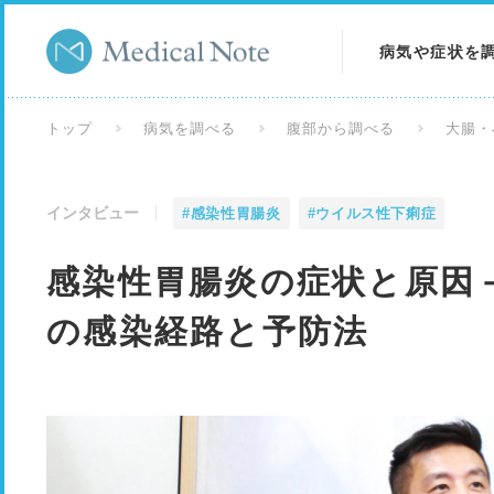
病気や症状を
病気を調べる
トップ
病気を調べる
腹部から調べる
大腸・
症状を調べる
インタビュー
#感染性胃腸炎
#ウイルス性下痢症
検査を調べる
感染性胃腸炎の症状と原因
の感染経路と予防法