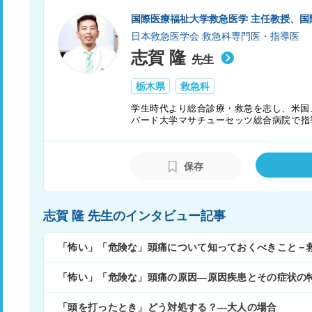
国際医療福祉大学救急医学 主任教授、国
日本救急医学会 救急科専門医・指導医
志賀 隆
先生
栃木県
救急科
学生時代より総合診療・救急を志し、米国
バード大学マサチューセッツ総合病院で指
ベイ・浦安市川医療センターでは救急の基
講座教授に着任。後進の育成にも力を注ぐ
保存
志賀 隆 先生のインタビュー記事
「怖い」「危険な」頭痛について知っておくべきこと－
「怖い」「危険な」頭痛の原因―原因疾患とその症状の
「頭を打ったとき」どう対処する？―大人の場合