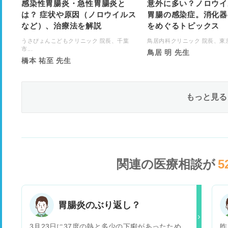
感染性胃腸炎・急性胃腸炎と
意外に多い？ノロウイ
は？ 症状や原因（ノロウイルス
胃腸の感染症。消化器
など）、治療法を解説
をめぐるトピックス
うさぴょんこどもクリニック 院長、千葉
鳥居内科クリニック 院長、東京内
市...
鳥居 明 先生
橋本 祐至 先生
もっと見る
関連の医療相談が
5
胃腸炎のぶり返し？
3月23日に37度の熱と多少の下痢があったため、
昨