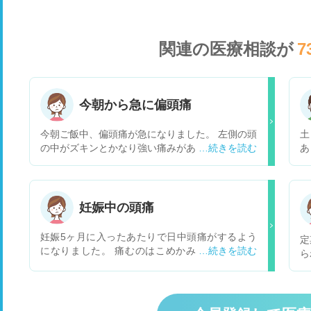
関連の医療相談が
7
今朝から急に偏頭痛
今朝ご飯中、偏頭痛が急になりました。 左側の頭
土
の中がズキンとかなり強い痛みがあります。 昨夜
あ
～今朝にかけて2時間寝ては目が覚めて、また2時
い
間寝ては目が覚めてをしていました(頭痛とは関
く
係なしに目が覚めました。) 一応、痛み止めを飲
い
みました。 肩こりはあります。 火曜日に病院に
を
妊娠中の頭痛
行こうと思っていますが寝不足が原因の偏頭痛
は、あるのでしょうか？ 安静にしていても痛いで
妊娠5ヶ月に入ったあたりで日中頭痛がするよう
定
す
になりました。 痛むのはこめかみの辺りだった
ら
り、後頭部だったり、前頭部だったり日によって
上
違います。 ズキズキした痛みで、起き上がった時
傾
やデスクワークをしてる時に痛みが出やすいで
用
す。 次の健診は7月に入ってからになりますが、
い