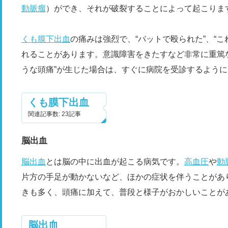
動脈瘤
）ができ、それが破裂することによって起こりま
くも膜下出血
の痛みは強烈で、“バットで殴られた”、“
れることがあります。意識障害をきたすなど非常に重篤
うな頭痛”が生じた場合は、すぐに病院を受診するよう
くも膜下出血
関連記事数: 23記事
脳出血
脳出血
とは脳の中に出血が起こる病気です。
高血圧
や
動
片方の手足が動かないなど、ほかの症状を伴うことがあ
きも多く、頭痛に加えて、普段と様子がおかしいことが
脳出血