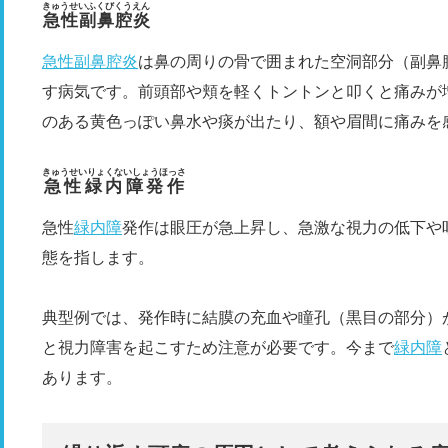
きゅうせいふくびくうえん
急性副鼻腔炎
急性副鼻腔炎
は鼻の周りの骨で囲まれた空洞部分（副鼻
す病気です。前頭部や頬を軽くトントンと叩くと痛みが
のある黄色っぽい鼻水や痰が出たり、額や眉間に痛みを
きゅうせいりょくないしょうほっさ
急性緑内障発作
急性
緑内障
発作は眼圧が急上昇し、急激な視力の低下や
態を指します。
典型例では、発作時に結膜の充血や瞳孔（黒目の部分）
と視力障害を起こすため注意が必要です。今まで
緑内障
あります。