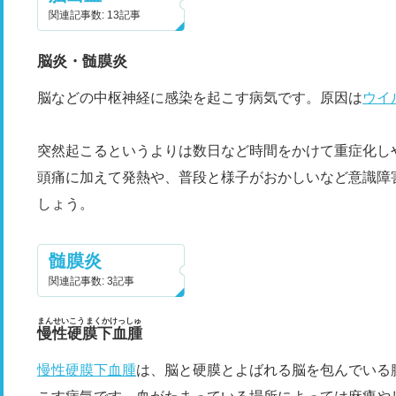
関連記事数: 13記事
脳炎・髄膜炎
脳などの中枢神経に感染を起こす病気です。原因は
ウイ
突然起こるというよりは数日など時間をかけて重症化し
頭痛に加えて発熱や、普段と様子がおかしいなど意識障
しょう。
髄膜炎
関連記事数: 3記事
まんせいこうまくかけっしゅ
慢性硬膜下血腫
慢性硬膜下血腫
は、脳と硬膜とよばれる脳を包んでいる