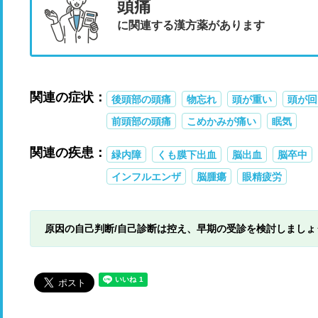
頭痛
に関連する漢方薬があります
関連の症状：
後頭部の頭痛
物忘れ
頭が重い
頭が回
前頭部の頭痛
こめかみが痛い
眠気
関連の疾患：
緑内障
くも膜下出血
脳出血
脳卒中
インフルエンザ
脳腫瘍
眼精疲労
原因の自己判断/自己診断は控え、早期の受診を検討しましょ