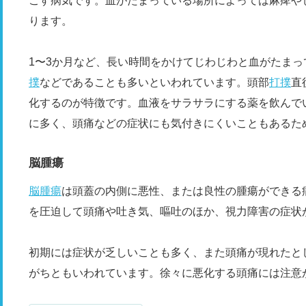
こす病気です。血がたまっている場所によっては麻痺や
ります。
1〜3か月など、長い時間をかけてじわじわと血がたま
撲
などであることも多いといわれています。頭部
打撲
直
化するのが特徴です。血液をサラサラにする薬を飲んで
に多く、頭痛などの症状にも気付きにくいこともあるた
脳腫瘍
脳腫瘍
は頭蓋の内側に悪性、または良性の腫瘍ができる
を圧迫して頭痛や吐き気、嘔吐のほか、視力障害の症状
初期には症状が乏しいことも多く、また頭痛が現れたと
がちともいわれています。徐々に悪化する頭痛には注意