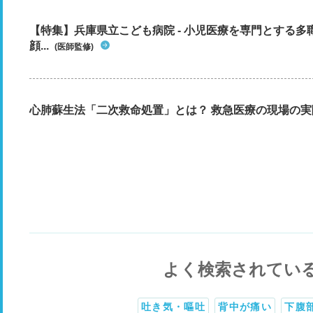
【特集】兵庫県立こども病院 - 小児医療を専門とする
顔...
(医師監修)
心肺蘇生法「二次救命処置」とは？ 救急医療の現場の実
よく検索されてい
吐き気・嘔吐
背中が痛い
下腹