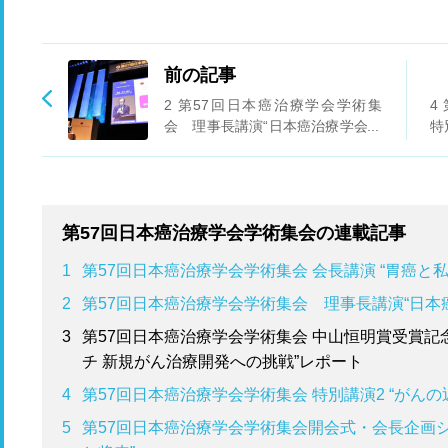
前の記事
2 第57回日本癌治療学会学術集
4
会 理事長講演“日本癌治療学会の
特
未来をみつめて”レポート
療
第57回日本癌治療学会学術集会の連載記事
1
第57回日本癌治療学会学術集会 会長講演 “胃癌と
2
第57回日本癌治療学会学術集会 理事長講演“日本
3
第57回日本癌治療学会学術集会 中山恒明賞受賞記
チ 新規がん治療開発への挑戦”レポート
4
第57回日本癌治療学会学術集会 特別講演2 “がん
5
第57回日本癌治療学会学術集会開会式・会長企画シ