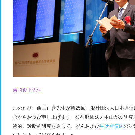
吉岡俊正先生
このたび、西山正彦先生が第25回一般社団法人日本癌治
心からお慶び申し上げます。公益財団法人中山がん研究所
術的、診断的研究を通じて、がんおよび
生活習慣病
の対