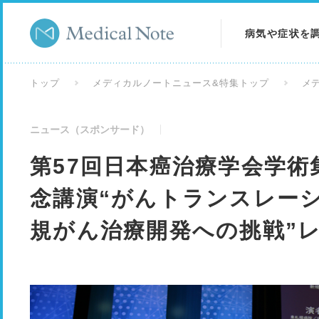
病気や症状を
病気を調べる
トップ
メディカルノートニュース&特集トップ
メ
症状を調べる
ニュース（スポンサード）
検査を調べる
第57回日本癌治療学会学術
念講演“がんトランスレー
規がん治療開発への挑戦”