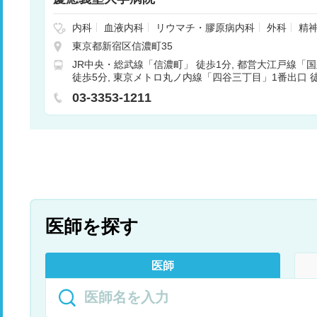
内科
血液内科
リウマチ・膠原病内科
外科
精
神経外科
呼吸器外科
消化器外科
腎臓内科
心
東京都新宿区信濃町35
小児外科
整形外科
形成外科
皮膚科
泌尿器
JR中央・総武線「信濃町」 徒歩1分
都営大江戸線「国
産婦人科
眼科
耳鼻咽喉科
リハビリテーショ
徒歩5分
東京メトロ丸ノ内線「四谷三丁目」1番出口 徒
科
歯科口腔外科
麻酔科
乳腺外科
呼吸器内科
ロ銀座線「青山一丁目」0番出口 徒歩15分
器内科
内分泌内科
代謝内科
放射線診断科
放
03-3353-1211
経科
総合診療科
病理診断科
医師を探す
医師