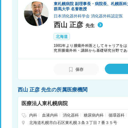
東札幌病院 副理事長・病院長、札幌医科
群馬大学 名誉教授
日本消化器外科学会 消化器外科認定医
西山 正彦
先生
北海道
1981年より腫瘍外科医としてキャリアをは
究所腫瘍外科・講師から基礎研究分野であ
して、がんトランスレーショナル・リサーチ
に就任し、厚生労働省がん対策推進協議会
医機構理事長やFederation of Asian Cli
保存
西山 正彦 先生の所属医療機関
医療法人東札幌病院
内科
血液内科
消化器科
糖尿病内科
循環器科
腺外科
歯科口腔外科
歯科
呼吸器科
心療内科
北海道札幌市白石区東札幌３条３丁目７番３５号
腫瘍内科・外科
緩和ケア
呼吸器内科
整形外