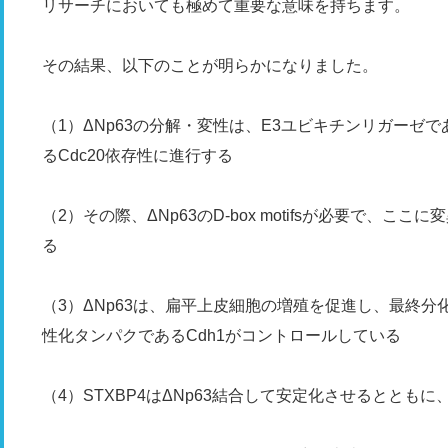
リサーチにおいても極めて重要な意味を持ちます。
その結果、以下のことが明らかになりました。
（1）ΔNp63の分解・変性は、E3ユビキチンリガーゼで
るCdc20依存性に進行する
（2）その際、ΔNp63のD-box motifsが必要で、こ
る
（3）ΔNp63は、扁平上皮細胞の増殖を促進し、最終分
性化タンパクであるCdh1がコントロールしている
（4）STXBP4はΔNp63結合して安定化させるととも