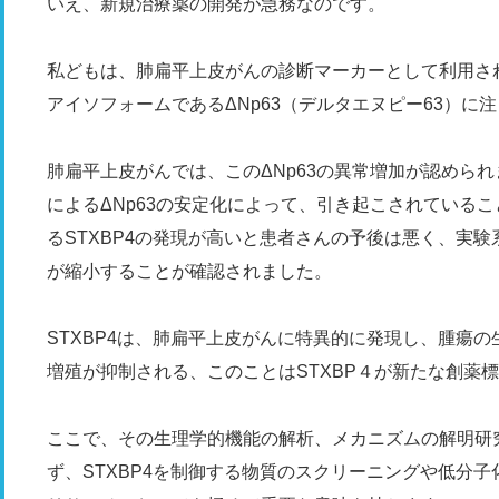
いえ、新規治療薬の開発が急務なのです。
私どもは、肺扁平上皮がんの診断マーカーとして利用され
アイソフォームであるΔNp63（デルタエヌピー63）に
肺扁平上皮がんでは、このΔNp63の異常増加が認められ
によるΔNp63の安定化によって、引き起こされている
るSTXBP4の発現が高いと患者さんの予後は悪く、実験
が縮小することが確認されました。
STXBP4は、肺扁平上皮がんに特異的に発現し、腫瘍
増殖が抑制される、このことはSTXBP４が新たな創薬
ここで、その生理学的機能の解析、メカニズムの解明研
ず、STXBP4を制御する物質のスクリーニングや低分