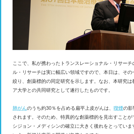
ここで、私が携わったトランスレーショナル・リサーチ
ル・リサーチは実に幅広い領域ですので、本日は、その
絞り、創薬標的の同定研究を示します。なお、本研究は
ア大学との共同研究として遂行したものです。
肺がん
のうち約30％を占める扁平上皮がんは、
喫煙
の影
されます。そのため、特異的な創薬標的を見出すことが
シジョン・メディシンの確立に大きく後れをとっていま