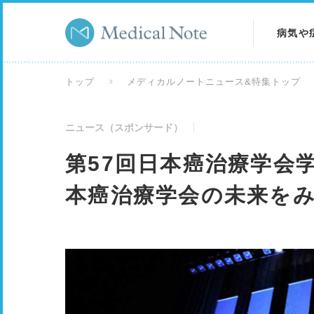
病気や
病気を
トップ
メディカルノートニュース&特集トップ
症状を
ニュース（スポンサード）
検査を
第57回日本癌治療学会
本癌治療学会の未来をみ