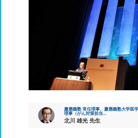
慶應義塾 常任理事、慶應義塾大学医学
理事（がん対策担当...
北川 雄光 先生