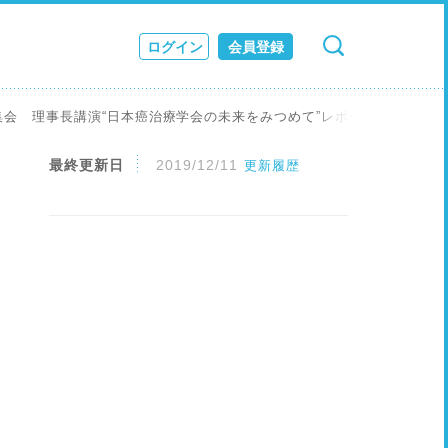
ログイン
会員登録
検索
キャンセル
ス
集会 理事長講演“日本癌治療学会の未来をみつめて”レポート
JOURNAL
最終更新日
2019/12/11
更新履歴