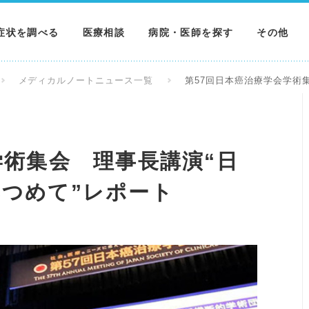
症状を調べる
医療相談
病院・医師を探す
その他
調べる
病院を探す
MNニュー
メディカルノートニュース一覧
第57回日本癌治療学会学術
調べる
医師を探す
NEWS & 
調べる
学術集会 理事長講演“日
つめて”レポート