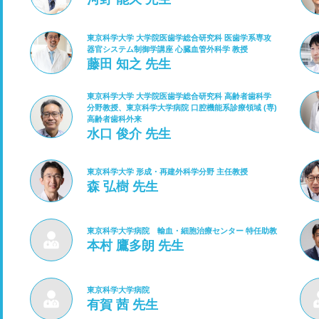
東京科学大学 大学院医歯学総合研究科 医歯学系専攻
器官システム制御学講座 心臓血管外科学 教授
藤田 知之 先生
東京科学大学 大学院医歯学総合研究科 高齢者歯科学
分野教授、東京科学大学病院 口腔機能系診療領域 (専)
高齢者歯科外来
水口 俊介 先生
東京科学大学 形成・再建外科学分野 主任教授
森 弘樹 先生
東京科学大学病院 輸血・細胞治療センター 特任助教
本村 鷹多朗 先生
東京科学大学病院
有賀 茜 先生