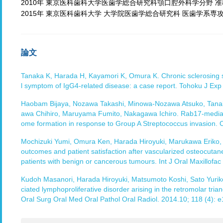
2010年 東京医科歯科大学医歯学総合研究科顎口腔外科学分野 
2015年 東京医科歯科大学 大学院医歯学総合研究科 医歯学系専
論文
Tanaka K, Harada H, Kayamori K, Omura K. Chronic sclerosing sia
l symptom of IgG4-related disease: a case report. Tohoku J Exp
Haobam Bijaya, Nozawa Takashi, Minowa-Nozawa Atsuko, Tanak
awa Chihiro, Maruyama Fumito, Nakagawa Ichiro. Rab17-mediat
ome formation in response to Group A Streptococcus invasion. C
Mochizuki Yumi, Omura Ken, Harada Hiroyuki, Marukawa Eriko, 
outcomes and patient satisfaction after vascularized osteocutan
patients with benign or cancerous tumours. Int J Oral Maxillofa
Kudoh Masanori, Harada Hiroyuki, Matsumoto Koshi, Sato Yurik
ciated lymphoproliferative disorder arising in the retromolar trian
Oral Surg Oral Med Oral Pathol Oral Radiol. 2014.10; 118 (4): 