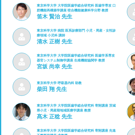
東京科学大学 大学院医歯学総合研究科 医歯学専攻 口
腔機能再構築学講座 咬合機能健康科学分野 教授
笛木 賢治 先生
東京科学大学 病院 医系診療部門 小児・周産・女性診
療領域 小児科 講師
清水 正樹 先生
東京科学大学 大学院医歯学総合研究科 医歯学系専攻
器官システム制御学講座 生殖機能協関学 教授
宮坂 尚幸 先生
東京科学大学 呼吸器内科 助教
柴田 翔 先生
東京科学大学 大学院医歯学総合研究科 寄附講座 茨城
県小児・周産期地域医療学講座 教授
髙木 正稔 先生
東京科学大学 大学院医歯学総合研究科 寄附講座 先進