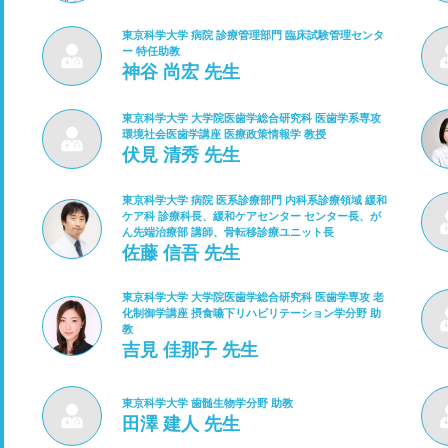
東京科学大学 病院 診療管理部門 臨床試験管理センタ
ー 特任助教
神谷 尚宏 先生
東京科学大学 大学院医歯学総合研究科 医歯学系専攻
環境社会医歯学講座 医療政策情報学 教授
伏見 清秀 先生
東京科学大学 病院 医系診療部門 内科系診療領域 緩和
ケア科 診療科長、緩和ケアセンター センター長、が
ん先端治療部 講師、骨転移診療ユニット長
佐藤 信吾 先生
東京科学大学 大学院医歯学総合研究科 医歯学専攻 老
化制御学講座 摂食嚥下リハビリテーション学分野 助
教
吉見 佳那子 先生
東京科学大学 歯髄生物学分野 助教
田澤 建人 先生