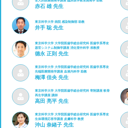
全人的医療開発学講座 臨床医学教育開発学 助教
赤石 雄 先生
東京科学大学 病院 感染制御部 助教
井手 聡 先生
東京科学大学 大学院医歯学総合研究科 医歯学系専攻
器官システム制御学講座 消化管外科学 准教授
德永 正則 先生
東京科学大学 大学院医歯学総合研究科 医歯学系専攻
先端医療開発学講座 血液内科学 助教
梅澤 佳央 先生
東京科学大学 大学院医歯学総合研究科 寄附講座 軟骨
再生学講座 講師
高田 亮平 先生
東京科学大学 大学院医歯学総合研究科 医歯学系専攻
生体環境応答学講座 皮膚科学 教授
沖山 奈緒子 先生