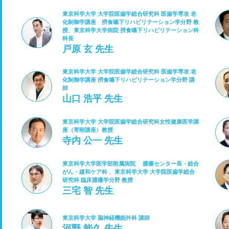
東京科学大学 大学院医歯学総合研究科 医歯学専攻 老
化制御学講座 摂食嚥下リハビリテーション学分野 教
授、東京科学大学病院 摂食嚥下リハビリテーション科
科長
戸原 玄 先生
東京科学大学 大学院医歯学総合研究科 医歯学専攻 老
化制御学講座 摂食嚥下リハビリテーション学分野 講
師
山口 浩平 先生
東京科学大学 大学院医歯学総合研究科女性健康医学講
座（寄附講座）教授
寺内 公一 先生
東京科学大学医学部附属病院 腫瘍センター長・総合
がん・緩和ケア科 、東京科学大学 大学院医歯学総合
研究科 臨床腫瘍学分野 教授
三宅 智 先生
東京科学大学 脳神経機能外科 講師
河野 能久 先生