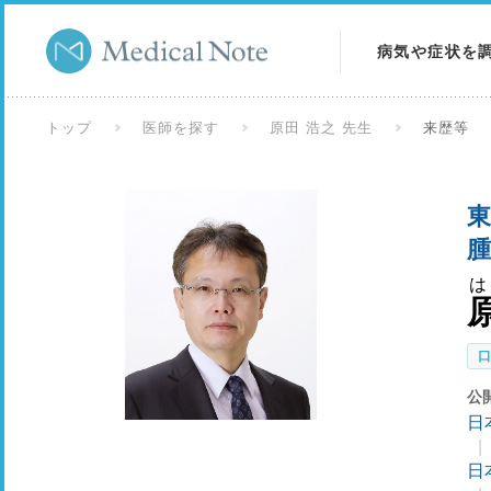
病気や症状を
病気を調べる
トップ
医師を探す
原田 浩之 先生
来歴等
症状を調べる
東
検査を調べる
腫
は
公
日
日