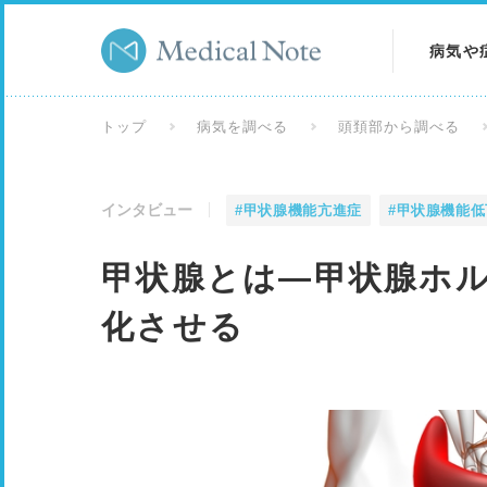
病気や
病気を
トップ
病気を調べる
頭頚部から調べる
症状を
インタビュー
#甲状腺機能亢進症
#甲状腺機能低
検査を
甲状腺とは―甲状腺ホ
化させる