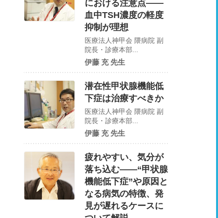
における注意点――
血中TSH濃度の軽度
抑制が理想
医療法人神甲会 隈病院 副
院長・診療本部...
伊藤 充 先生
潜在性甲状腺機能低
下症は治療すべきか
医療法人神甲会 隈病院 副
院長・診療本部...
伊藤 充 先生
疲れやすい、気分が
落ち込む――“甲状腺
機能低下症”や原因と
なる病気の特徴、発
見が遅れるケースに