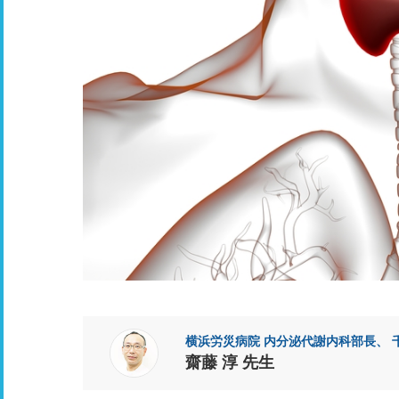
横浜労災病院 内分泌代謝内科部長、 
齋藤 淳 先生