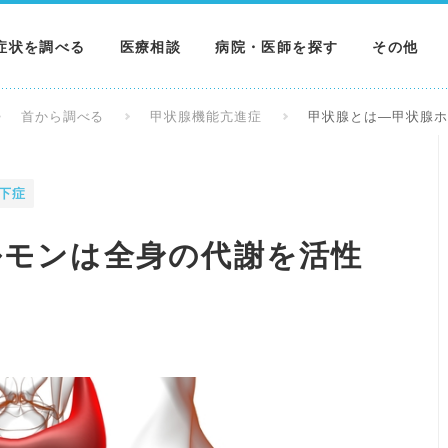
症状を調べる
医療相談
病院・医師を探す
その他
調べる
病院を探す
MNニュー
首から調べる
甲状腺機能亢進症
甲状腺とは―甲状腺
調べる
医師を探す
NEWS & 
下症
調べる
ルモンは全身の代謝を活性