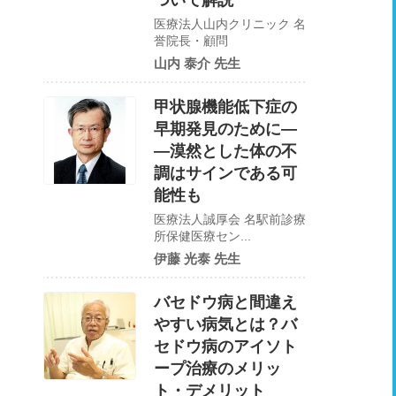
ついて解説
医療法人山内クリニック 名
誉院長・顧問
山内 泰介 先生
甲状腺機能低下症の
早期発見のために―
―漠然とした体の不
調はサインである可
能性も
医療法人誠厚会 名駅前診療
所保健医療セン...
伊藤 光泰 先生
バセドウ病と間違え
やすい病気とは？バ
セドウ病のアイソト
ープ治療のメリッ
ト・デメリット