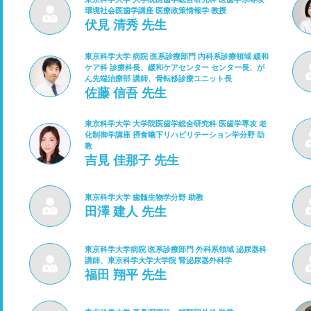
環境社会医歯学講座 医療政策情報学 教授
伏見 清秀 先生
東京科学大学 病院 医系診療部門 内科系診療領域 緩和
ケア科 診療科長、緩和ケアセンター センター長、が
ん先端治療部 講師、骨転移診療ユニット長
佐藤 信吾 先生
東京科学大学 大学院医歯学総合研究科 医歯学専攻 老
化制御学講座 摂食嚥下リハビリテーション学分野 助
教
吉見 佳那子 先生
東京科学大学 歯髄生物学分野 助教
田澤 建人 先生
東京科学大学病院 医系診療部門 外科系領域 泌尿器科
講師、東京科学大学大学院 腎泌尿器外科学
福田 翔平 先生