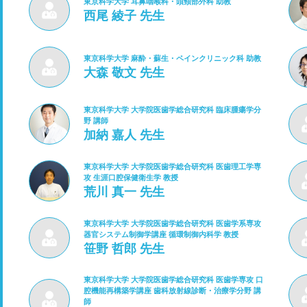
東京科学大学 耳鼻咽喉科・頭頸部外科 助教
西尾 綾子 先生
東京科学大学 麻酔・蘇生・ペインクリニック科 助教
大森 敬文 先生
東京科学大学 大学院医歯学総合研究科 臨床腫瘍学分
野 講師
加納 嘉人 先生
東京科学大学 大学院医歯学総合研究科 医歯理工学専
攻 生涯口腔保健衛生学 教授
荒川 真一 先生
東京科学大学 大学院医歯学総合研究科 医歯学系専攻
器官システム制御学講座 循環制御内科学 教授
笹野 哲郎 先生
東京科学大学 大学院医歯学総合研究科 医歯学専攻 口
腔機能再構築学講座 歯科放射線診断・治療学分野 講
師