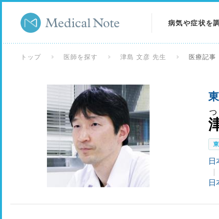
病気や症状を
病気を調べる
トップ
医師を探す
津島 文彦 先生
医療記事
症状を調べる
東
検査を調べる
つ
日
日