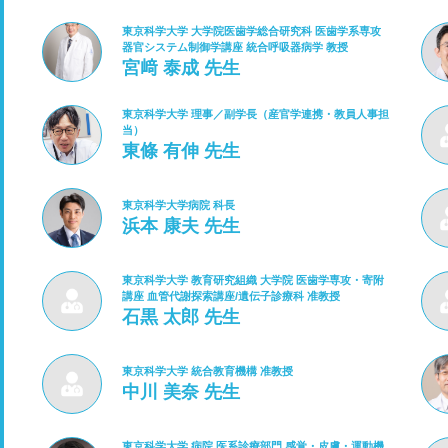
東京科学大学 大学院医歯学総合研究科 医歯学系専攻
器官システム制御学講座 統合呼吸器病学 教授
宮﨑 泰成 先生
東京科学大学 理事／副学長（産官学連携・教員人事担
当）
東條 有伸 先生
東京科学大学病院 科長
浜本 康夫 先生
東京科学大学 教育研究組織 大学院 医歯学専攻・寄附
講座 血管代謝探索講座/遺伝子診療科 准教授
石黒 太郎 先生
東京科学大学 統合教育機構 准教授
中川 美奈 先生
東京科学大学 病院 医系診療部門 感覚・皮膚・運動機