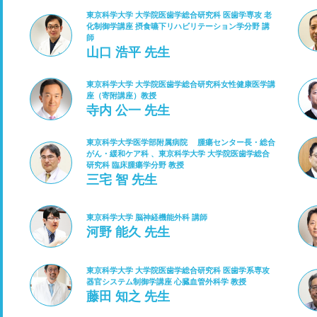
東京科学大学 大学院医歯学総合研究科 医歯学専攻 老
化制御学講座 摂食嚥下リハビリテーション学分野 講
師
山口 浩平 先生
東京科学大学 大学院医歯学総合研究科女性健康医学講
座（寄附講座）教授
寺内 公一 先生
東京科学大学医学部附属病院 腫瘍センター長・総合
がん・緩和ケア科 、東京科学大学 大学院医歯学総合
研究科 臨床腫瘍学分野 教授
三宅 智 先生
東京科学大学 脳神経機能外科 講師
河野 能久 先生
東京科学大学 大学院医歯学総合研究科 医歯学系専攻
器官システム制御学講座 心臓血管外科学 教授
藤田 知之 先生