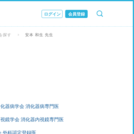
ログイン
会員登録
検索
キャンセル
ス
を探す
安本 和生 先生
JOURNAL
化器病学会 消化器病専門医
視鏡学会 消化器内視鏡専門医
 外科認定登録医