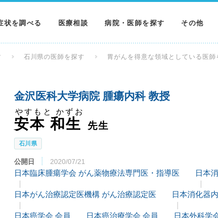
症状を調べる
医療相談
病院・医師を探す
その他
調べる
病院を探す
MNニュー
す
石川県の医師を探す
胃がんを得意な領域としている医師
調べる
医師を探す
NEWS & 
金沢医科大学病院 腫瘍内科 教授
調べる
やすもと かずお
安本 和生
先生
石川県
公開日
2020/07/21
日本臨床腫瘍学会 がん薬物療法専門医・指導医
日本消
日本がん治療認定医機構 がん治療認定医
日本消化器内
日本癌学会 会員
日本癌治療学会 会員
日本外科学会