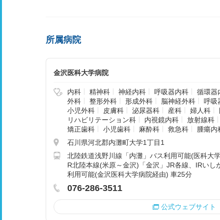
所属病院
金沢医科大学病院
内科
精神科
神経内科
呼吸器内科
循環器
外科
整形外科
形成外科
脳神経外科
呼吸
小児外科
皮膚科
泌尿器科
産科
婦人科
リハビリテーション科
内視鏡内科
放射線科
矯正歯科
小児歯科
麻酔科
救急科
腫瘍内
石川県河北郡内灘町大学1丁目1
北陸鉄道浅野川線「内灘」バス利用可能(医科大学病
R北陸本線(米原～金沢)「金沢」JR各線、IR
利用可能(金沢医科大学病院経由) 車25分
076-286-3511
公式ウェブサイト