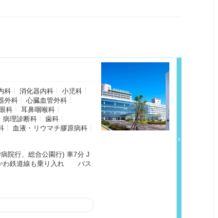
内科
消化器内科
小児科
器外科
心臓血管外科
眼科
耳鼻咽喉科
病理診断科
歯科
科
血液・リウマチ膠原病科
院行、総合公園行) 車7分 J
いしかわ鉄道線も乗り入れ バス