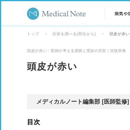
病気や
病気を
トップ
症状を調べる(部位から)
頭皮が赤い
症状を
頭皮が赤い：医師が考える原因と受診の目安｜症状辞典
検査を
頭皮が赤い
メディカルノート編集部 [医師監修]
目次