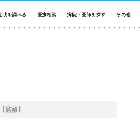
症状を調べる
医療相談
病院・医師を探す
その他
調べる
病院を探す
MNニュー
調べる
医師を探す
NEWS & 
調べる
【監修】