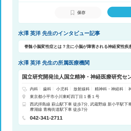
学術大長、2014年日本神経病理学会学術研究会長
017年第23回世界神経学会議大会長を務
保存
水澤 英洋 先生のインタビュー記事
脊髄小脳変性症とは？主に小脳が障害される神経変性疾
水澤 英洋 先生の所属医療機関
国立研究開発法人国立精神・神経医療研究セ
内科
歯科
小児科
放射線科
精神科・神経科
神経外科
リハビリテーション
麻酔科
整形外科
東京都小平市小川東町四丁目１番１号
器科
循環器科
西武拝島線 萩山駅下車 徒歩7分
武蔵野線 新小平駅下車
摩湖線 青梅街道駅下車 徒歩7分
042-341-2711