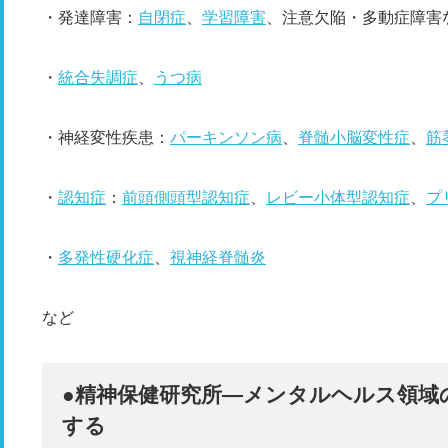
・発達障害：
自閉症
、
学習障害
、注意欠陥・多動症障害
・
統合失調症
、
うつ病
・神経変性疾患：
パーキンソン病
、
脊髄小脳変性症
、
筋
・
認知症
：
前頭側頭型認知症
、
レビー小体型認知症
、
プ
・
多発性硬化症
、
視神経脊髄炎
など
●精神保健研究所―メンタルヘルス領域
する