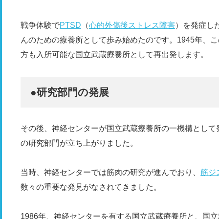
戦争体験で
PTSD
（
心的外傷後ストレス障害
）を発症し
んのための療養所として歩み始めたのです。1945年、
方も入所可能な国立武蔵療養所として再出発します。
●研究部門の発展
その後、神経センターが国立武蔵療養所の一機構として
の研究部門が立ち上がりました。
当時、神経センターでは筋肉の研究が進んでおり、
筋ジ
数々の重要な発見がなされてきました。
1986年、神経センターを有する国立武蔵療養所と、国