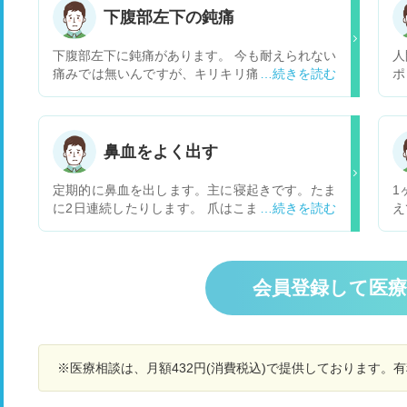
下腹部左下の鈍痛
下腹部左下に鈍痛があります。 今も耐えられない
人
痛みでは無いんですが、キリキリ痛みが続いてま
ポ
す。 何が原因でしょうか。
子
い
が
し
鼻血をよく出す
と
定期的に鼻血を出します。主に寝起きです。たま
1
に2日連続したりします。 爪はこまめに切ってお
え
り、鼻を触る事はありません。良くあることでし
足
ょうか？
2
に
せ
会員登録して医
た
混
で
ょ
※医療相談は、月額432円(消費税込)で提供しております。