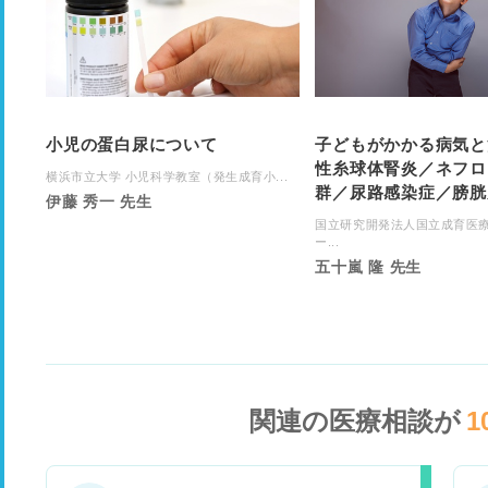
小児の蛋白尿について
子どもがかかる病気と
性糸球体腎炎／ネフロ
横浜市立大学 小児科学教室（発生成育小...
群／尿路感染症／膀胱
伊藤 秀一 先生
国立研究開発法人国立成育医
ー...
五十嵐 隆 先生
関連の医療相談が
1