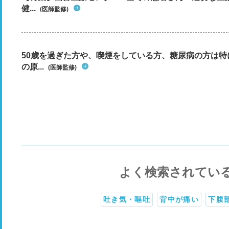
健...
(医師監修)
50歳を過ぎた方や、喫煙をしている方、糖尿病の方は
の原...
(医師監修)
よく検索されてい
吐き気・嘔吐
背中が痛い
下腹