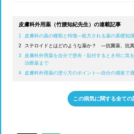
ま
皮膚科外用薬（竹腰知紀先生）の連載記事
1
皮膚科の薬の種類と特徴―処方される薬の基礎知
2
ステロイドとはどのような薬か？ ―抗菌薬、抗
3
皮膚科外用薬を自分で塗布・貼付するとき何に気
治療薬まで
4
皮膚科外用薬の塗り方のポイント―自分の感覚で
この病気に関する全ての