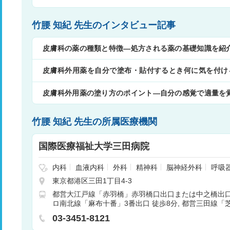
竹腰 知紀 先生のインタビュー記事
皮膚科の薬の種類と特徴―処方される薬の基礎知識を紹
皮膚科外用薬を自分で塗布・貼付するとき何に気を付け
薬まで
皮膚科外用薬の塗り方のポイント―自分の感覚で適量を
竹腰 知紀 先生の所属医療機関
国際医療福祉大学三田病院
内科
血液内科
外科
精神科
脳神経外科
呼吸
腎臓内科
心臓血管外科
小児科
整形外科
形
東京都港区三田1丁目4-3
尿器科
婦人科
眼科
耳鼻咽喉科
リハビリテー
都営大江戸線「赤羽橋」赤羽橋口出口または中之橋出口
外科
麻酔科
乳腺外科
呼吸器内科
循環器内科
ロ南北線「麻布十番」3番出口 徒歩8分
都営三田線「芝
病内科
内分泌内科
脳神経内科
血管外科
脊椎
歩10分
JR山手線「田町」三田口出口 車5分 徒歩2
断科
放射線治療科
頭頸部外科
病理診断科
03-3451-8121