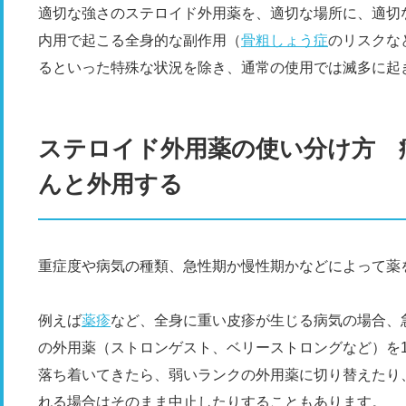
適切な強さのステロイド外用薬を、適切な場所に、適切
内用で起こる全身的な副作用（
骨粗しょう症
のリスクな
るといった特殊な状況を除き、通常の使用では滅多に起
ステロイド外用薬の使い分け方 
んと外用する
重症度や病気の種類、急性期か慢性期かなどによって薬
例えば
薬疹
など、全身に重い皮疹が生じる病気の場合、
の外用薬（ストロンゲスト、ベリーストロングなど）を
落ち着いてきたら、弱いランクの外用薬に切り替えたり
れる場合はそのまま中止したりすることもあります。