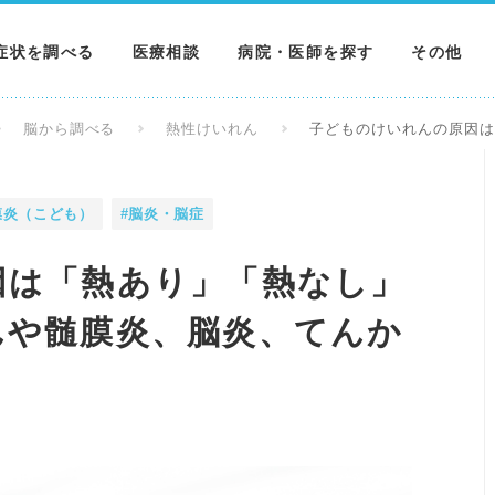
症状を調べる
医療相談
病院・医師を探す
その他
調べる
病院を探す
MNニュー
脳から調べる
熱性けいれん
子どものけいれんの原因
調べる
医師を探す
NEWS & 
膜炎（こども）
#脳炎・脳症
調べる
因は「熱あり」「熱なし」
んや髄膜炎、脳炎、てんか