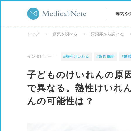
病気や
病気を
トップ
病気を調べる
頭頚部から調べる
症状を
インタビュー
#熱性けいれん
#急性脳症
#髄
検査を
子どものけいれんの原
で異なる。熱性けいれ
んの可能性は？