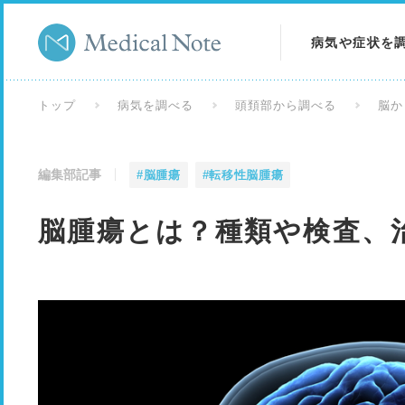
病気や症状を
病気を調べる
トップ
病気を調べる
頭頚部から調べる
脳か
症状を調べる
編集部記事
#脳腫瘍
#転移性脳腫瘍
検査を調べる
脳腫瘍とは？種類や検査、