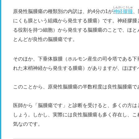
しんけいこうしゅ
原発性脳腫瘍の種類別の内訳は、約4分の1が
神経膠腫
、
にくも膜という組織から発生する腫瘍）です。神経膠腫
る役割を持つ細胞）から発生する脳腫瘍のことで、ほと
とんどが良性の脳腫瘍です。
そのほか、下垂体腺腫（ホルモン産生の司令塔である下
れた末梢神経から発生する腫瘍）がありますが、ほぼす
このことから、原発性脳腫瘍の半数程度は良性脳腫瘍で
医師から「脳腫瘍です」と診断を受けると、多くの方は
しょう。しかし、実際には良性脳腫瘍も多く存在し、こ
気なのです。