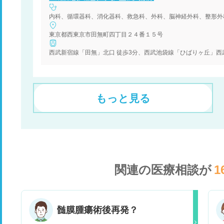
内科、循環器科、消化器科、救急科、外科、脳神経外科、整形外
東京都西東京市田無町四丁目２４番１５号
西武新宿線「田無」北口 徒歩3分、西武池袋線「ひばりヶ丘」西武バ
もっと見る
関連の医療相談が
1
髄膜腫瘍術後再発？