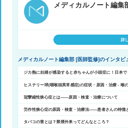
メディカルノート編集部 
詳
メディカルノート編集部 [医師監修]のインタビ
ジカ熱に妊婦が感染すると赤ちゃんが小頭症に！日本で
予防法◇
ヒステリー球(咽喉頭異常感症)の症状・原因・治療 - 
冠攣縮性狭心症とは――原因・検査・治療について
労作性狭心症の原因・検査・治療法――患者さんの特徴
タバコの害とは？禁煙外来ってどんなところ？