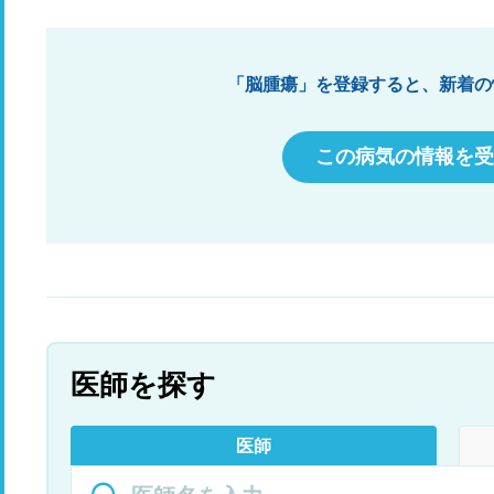
通
宅
ろ
て
「脳腫瘍」を登録すると、新着の
院
た
か
この病気の情報を受
か
医師を探す
医師