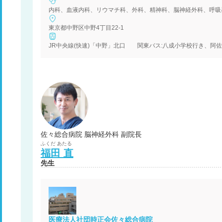
内科、血液内科、リウマチ科、外科、精神科、脳神経外科、呼吸
東京都中野区中野4丁目22-1
JR中央線(快速)「中野」北口 関東バス:八成小学校行き、阿佐
佐々総合病院 脳神経外科 副院長
ふくだ
あたる
福田
直
先生
医療法人社団時正会佐々総合病院