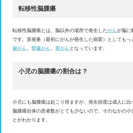
転移性脳腫瘍
転移性脳腫瘍とは、脳以外の場所で発生した
がん
が脳に
です。原発巣（最初にがんが発生した病変）としてもっ
腸がん
、
腎臓がん
、
胃がん
となっています。
小児の脳腫瘍の割合は？
小児にも脳腫瘍は起こり得ますが、発生頻度は成人に比
脳腫瘍自体の患者数がとても少ないので、そのなかの小
とがわかります。