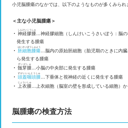
小児脳腫瘍のなかでは、以下のようなものが多くみられ
＜主な小児脳腫瘍＞
しんけいこうしゅ
神経膠腫
…神経膠細胞（しんけいこうさいぼう：脳の
発生する腫瘍
はいさいぼうしゅよう
胚細胞腫瘍
…脳内の原始胚細胞（胎児期のときに内臓
ら発生する腫瘍
ずいがしゅ
髄芽腫
…小脳の中央部に発生する腫瘍
ずがいいんとうしゅ
頭蓋咽頭腫
…下垂体と視神経の近くに発生する腫瘍
じょういしゅ
上衣腫
…上衣細胞（脳室の壁を形成している細胞）か
脳腫瘍の検査方法