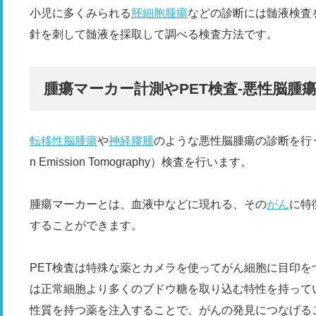
小児に多くみられる
胚細胞腫瘍
などの診断には髄液検査
針を刺して髄液を採取して調べる検査方法です。
腫瘍マーカー計測やPET検査‐悪性脳腫
転移性脳腫瘍
や
神経膠腫
のような悪性脳腫瘍の診断を行うた
n Emission Tomography）検査を行います。
腫瘍マーカーとは、血液中などに現れる、その
がん
に特
することができます。
PET検査は特殊な薬とカメラを使ってがん細胞に目印
は正常細胞より多くのブドウ糖を取り込む特性を持って
性質を持つ薬を注入することで、がんの発見につなげる