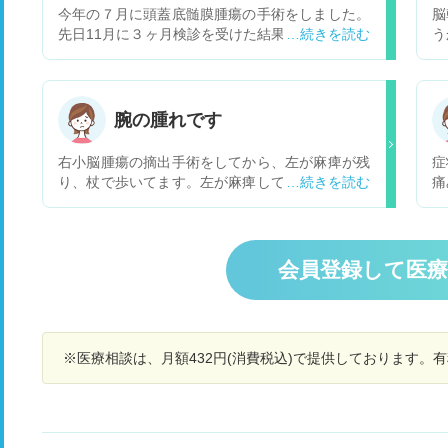
今年の７月に頭蓋底髄膜腫瘍の手術をしました。
脳
先日11月に３ヶ月検診を受けた結果取り除けなか
う
った残っている腫瘍がちょっと大きくなってきて
出
いるとの 事で、グレー1だと聞いていましたがこ
え
んな早く再発する事があるのでしょうか？
腕の腫れです
右小脳腫瘍の摘出手術をしてから、左が麻痺が残
症
り、杖で歩いてます。左が麻痺してるから、右で
痛
杖を使うのでどうしても右に力が入り最近は右が
こ
よくしびれます
察
こ
の
会員登録して医
い
す
せ
整
※医療相談は、月額432円(消費税込)で提供しております。
変
コ
た
日
事