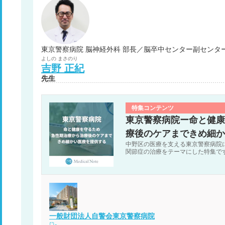
東京警察病院 脳神経外科 部長／脳卒中センター副セン
よしの
まさのり
吉野
正紀
先生
特集コンテンツ
東京警察病院ー命と健康
療後のケアまできめ細か
中野区の医療を支える東京警察病院
関節症の治療をテーマにした特集で
一般財団法人自警会東京警察病院