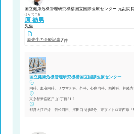
国立健康危機
はら
てつお
原
徹男
先生
7
原
先生の医療記事
件
国立健康危機管理研究機構国立国際医療センター
内科、血液内科、リウマチ科、外科、心療内科、精神科、神経内
東京都新宿区戸山1丁目21-1
都営大江戸線「若松河田」河田口 徒歩5分、東京メトロ東西線「早