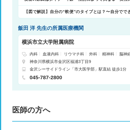
【図で解説】自分の“軟便”のタイプとは？〜自分でで
は〜
飯田 洋 先生の所属医療機関
横浜市立大学附属病院
内科
血液内科
リウマチ科
外科
精神科
脳神
消化器外科
腎臓内科
心臓血管外科
小児科
神奈川県横浜市金沢区福浦3丁目9
皮膚科
泌尿器科
産婦人科
眼科
耳鼻咽喉科
金沢シーサイドライン「市大医学部」駅直結 徒歩1分
ン科
歯科
矯正歯科
歯科口腔外科
麻酔科
乳
循環器内科
緩和ケア内科
腫瘍内科
感染症内
045-787-2800
尿病内科
内分泌内科
脳神経内科
内分泌外科
線治療科
児童精神科
総合診療科
病理診断科
染症内科
腎臓・高血圧内科
内分泌・糖尿病内科
瘍科
緩和医療科
心臓血管外科・小児循環器
消化
腺・甲状腺外科
耳鼻いんこう科
歯科・口腔外科・
がんゲノム診断科
遺伝子診療科
難病ゲノム診断
医師の方へ