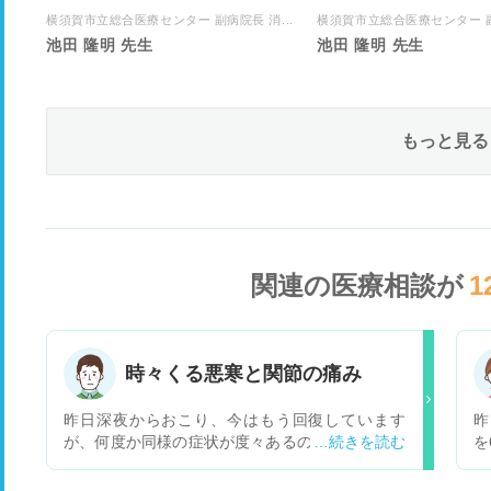
横須賀市立総合医療センター 副病院長 消...
横須賀市立総合医療センター 副病
池田 隆明 先生
池田 隆明 先生
もっと見る
関連の医療相談が
1
時々くる悪寒と関節の痛み
昨日深夜からおこり、今はもう回復しています
昨
が、何度か同様の症状が度々あるので相談させて
を
ください。 基本的には悪寒を感じるのが最初で、
っ
熱は上がらないのですが、関節の痛みもありま
た