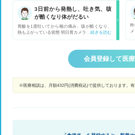
す。 胸焼け、吐き気が続き、嘔吐までいくのは稀
痛
3日前から発熱し、吐き気、咳
です。 だいたい1日寝ていれば治るのですが、治
は
が酷くなり体がだるい
った後に1ヶ月くらい経つとまた同様の症状が出
吸
ます。(定期的というほどではないですが、ここ3
す
昨
胃酸を1度吐いてから喉の痛み、咳が酷くなり、
ヶ月は続いています) 検査などするとしても次症
く
メ
熱も上がっている状態 明日胃カメラの予約はして
状が出てからかもしれませんが、そのへんも含め
ど
服
あります。 咳などの症状も逆流性食道炎由来なの
てアドバイス頂きたいです。 よろしくお願い申し
す
ッ
でしょうか？
上げます。
す
在
会員登録して医
に
し
る
※医療相談は、月額432円(消費税込)で提供しております。