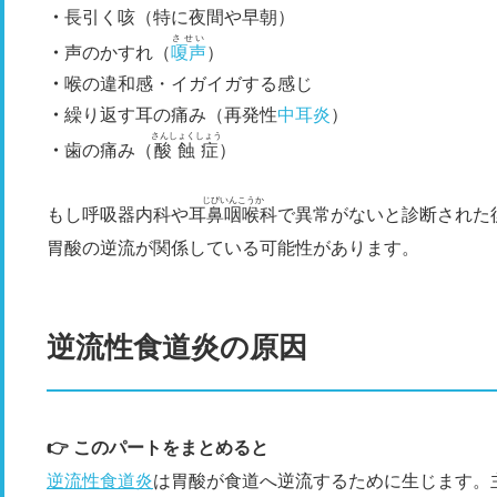
長引く咳（特に夜間や早朝）
させい
声のかすれ（
嗄声
）
喉の違和感・イガイガする感じ
繰り返す耳の痛み（再発性
中耳炎
）
さんしょくしょう
歯の痛み（
酸蝕症
）
じびいんこうか
もし呼吸器内科や
耳鼻咽喉科
で異常がないと診断された
胃酸の逆流が関係している可能性があります。
逆流性食道炎の原因
👉 このパートをまとめると
逆流性食道炎
は胃酸が食道へ逆流するために生じます。