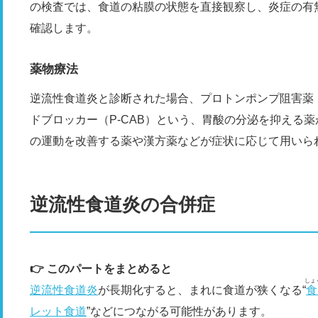
の検査では、食道の粘膜の状態を直接観察し、炎症の有
確認します。
薬物療法
逆流性食道炎と診断された場合、プロトンポンプ阻害薬（
ドブロッカー（P-CAB）という、胃酸の分泌を抑える
の運動を改善する薬や漢方薬などが症状に応じて用いら
逆流性食道炎の合併症
👉 このパートをまとめると
しょ
逆流性食道炎
が長期化すると、まれに食道が狭くなる“
レット食道
”などにつながる可能性があります。