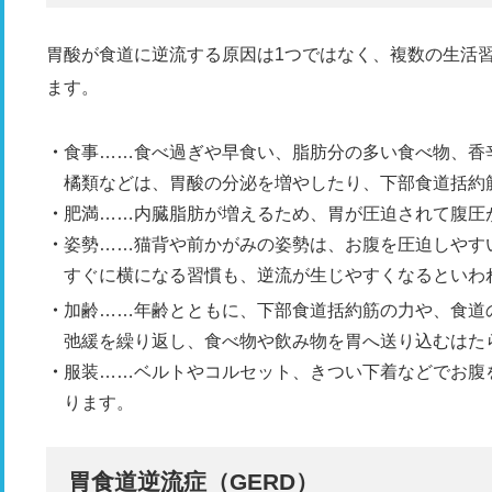
胃酸が食道に逆流する原因は1つではなく、複数の生活
ます。
食事……食べ過ぎや早食い、脂肪分の多い食べ物、香
橘類などは、胃酸の分泌を増やしたり、下部食道括約
肥満……内臓脂肪が増えるため、胃が圧迫されて腹圧
姿勢……猫背や前かがみの姿勢は、お腹を圧迫しやす
すぐに横になる習慣も、逆流が生じやすくなるといわ
加齢……年齢とともに、下部食道括約筋の力や、食道
弛緩を繰り返し、食べ物や飲み物を胃へ送り込むはた
服装……ベルトやコルセット、きつい下着などでお腹
ります。
胃食道逆流症（GE
RD）