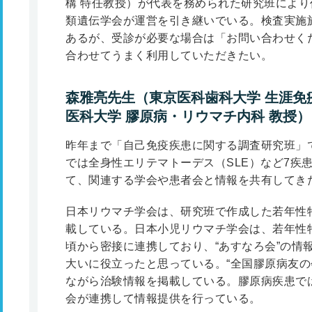
構 特任教授）が代表を務められた研究班によ
類遺伝学会が運営を引き継いでいる。検査実施
あるが、受診が必要な場合は「お問い合わせく
合わせてうまく利用していただきたい。
森雅亮先生（東京医科歯科大学 生涯免
医科大学 膠原病・リウマチ内科 教授）
昨年まで「自己免疫疾患に関する調査研究班」
では全身性エリテマトーデス（SLE）など7疾
て、関連する学会や患者会と情報を共有してき
日本リウマチ学会は、研究班で作成した若年性
載している。日本小児リウマチ学会は、若年性特
頃から密接に連携しており、“あすなろ会”の情
大いに役立ったと思っている。“全国膠原病友の
ながら治験情報を掲載している。膠原病疾患で
会が連携して情報提供を行っている。