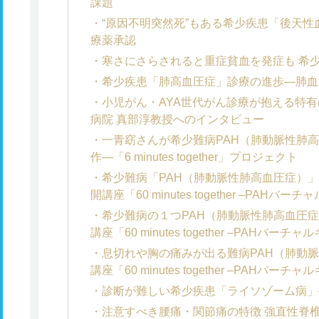
課題
“原因不明突然死”もある希少疾患「後天性
療薬承認
寒さにさらされると重症貧血を発症も 希
希少疾患「肺高血圧症」診療の進歩―肺血
小児がん・AYA世代がん診療が抱える特
病院 真部淳教授へのインタビュー
一青窈さんが希少難病PAH（肺動脈性肺
作―「6 minutes together」プロジェクト
希少難病「PAH（肺動脈性肺高血圧症）
開講座「60 minutes together –PAH
希少難病の１つPAH（肺動脈性肺高血圧
講座「60 minutes together –PAHバ
息切れや胸の痛みが出る難病PAH（肺動
講座「60 minutes together –PAHバ
診断が難しい希少疾患「ライソゾーム病」
注意すべき腰痛・関節痛の特徴 強直性脊