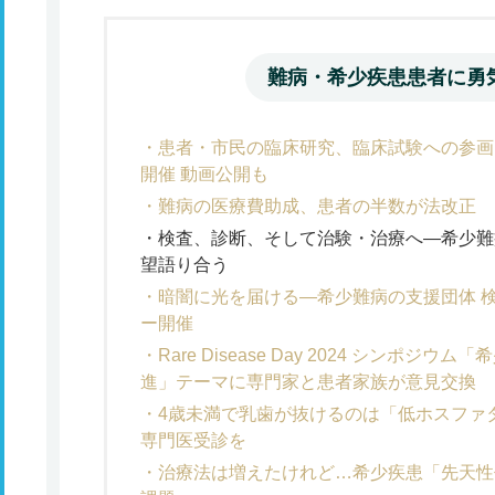
難病・希少疾患患者に勇
患者・市民の臨床研究、臨床試験への参画目指
開催 動画公開も
難病の医療費助成、患者の半数が法改
検査、診断、そして治験・治療へ―希少難
望語り合う
暗闇に光を届ける―希少難病の支援団体 
ー開催
Rare Disease Day 2024 シンポ
進」テーマに専門家と患者家族が意見交換
4歳未満で乳歯が抜けるのは「低ホスファ
専門医受診を
治療法は増えたけれど…希少疾患「先天性