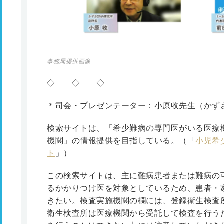
事務局提供画像
◇ ◇ ◇
＊司会・プレゼンテーター：小原收先生（かずさD
検索サイトは、「希少難病の専門医がいる医療
機関」の情報提供を目指している。（「
小児希
ト
」）
この検索サイトは、主に難病患者または難病の
るかかりつけ医を対象としているため、患者・
きたい。検査実施機関の欄には、登録衛生検査
衛生検査所は医療機関から受託して検査を行う