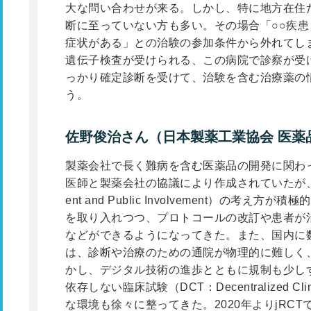
大な問い合わせが来る。しかし、特に地方在住
断に至っていない方も多い。その場合「○○疾患
症状がある」との治験の参加条件から外れてし
遺伝子検査が受けられる、この病院で診察が受
っかり確定診断を受けて、治験を含む治療薬の
う。
佐野俊治さん（日本製薬工業協会 医薬
製薬会社で長く難病を含む医薬品の開発に関わ
医師と製薬会社の協議により作成されていたが、最
ent and Public Involvement）の考
を取り入れつつ、プロトコールの改訂や患者が
などができるようになってきた。また、国内に
は、診断や治療のための通院が物理的に難しく
かし、デジタル技術の進歩とともに規制も少し
依存しない臨床試験（DCT：Decentralized Cli
な環境も徐々に整ってきた。2020年よりjRC