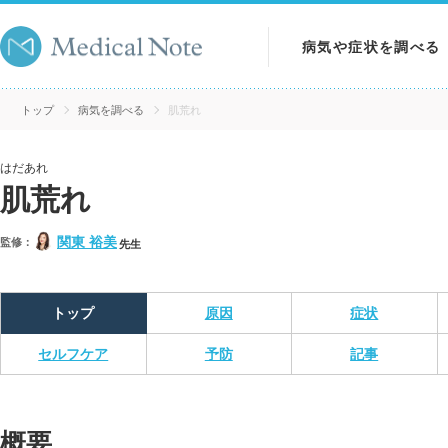
病気や症状を調べる
病気を調べる
トップ
病気を調べる
肌荒れ
症状を調べる
はだあれ
肌荒れ
検査を調べる
関東 裕美
監修：
先生
トップ
原因
症状
セルフケア
予防
記事
概要