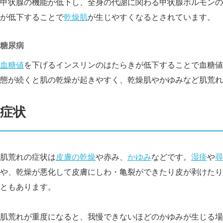
甲状腺の機能が低下し、全身の代謝に関わる甲状腺ホルモンの
が低下することで
乾燥肌
が生じやすくなるとされています。
糖尿病
血糖値
を下げるインスリンのはたらきが低下することで血糖値
態が続くと肌の乾燥が起きやすく、乾燥肌やかゆみなど肌荒れ
症状
肌荒れの症状は
皮膚の乾燥
や赤み、
かゆみ
などです。
湿疹
や
尋
や、乾燥が悪化して皮膚にしわ・亀
裂ができたり皮が剥けたり
ともあります。
肌荒れが重度になると、我慢できないほどのかゆみが生じる場