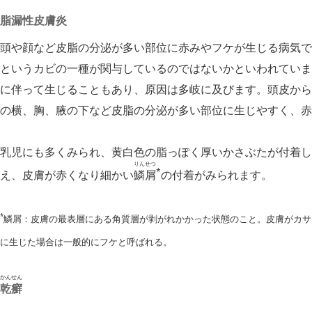
脂漏性皮膚炎
頭や顔など皮脂の分泌が多い部位に赤みやフケが生じる病気で
というカビの一種が関与しているのではないかといわれていま
に伴って生じることもあり、原因は多岐に及びます。頭皮から
の横、胸、腋の下など皮脂の分泌が多い部位に生じやすく、赤
乳児にも多くみられ、黄白色の脂っぽく厚いかさぶたが付着し
りんせつ
*
え、皮膚が赤くなり細かい
鱗屑
の付着がみられます。
*
鱗屑：皮膚の最表層にある角質層が剥がれかかった状態のこと。皮膚がカサ
に生じた場合は一般的にフケと呼ばれる。
かんせん
乾癬