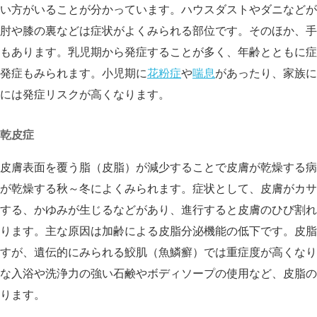
い方がいることが分かっています。ハウスダストやダニなどが
肘や膝の裏などは症状がよくみられる部位です。そのほか、手
もあります。乳児期から発症することが多く、年齢とともに症
発症もみられます。小児期に
花粉症
や
喘息
があったり、家族に
には発症リスクが高くなります。
乾皮症
皮膚表面を覆う脂（皮脂）が減少することで皮膚が乾燥する病
が乾燥する秋～冬によくみられます。症状として、皮膚がカサ
する、かゆみが生じるなどがあり、進行すると皮膚のひび割れ
ります。主な原因は加齢による皮脂分泌機能の低下です。皮脂
すが、遺伝的にみられる鮫肌（魚鱗癬）では重症度が高くなり
な入浴や洗浄力の強い石鹸やボディソープの使用など、皮脂の
ります。