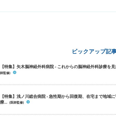
せんが、そのとくに痒い粘膜の部分にポツポツと
2個できもののような腫れが触れます。鏡などで
見てないので見た目は分からないのですが、触っ
た感じだと蚊に刺されたくらいかニキビくらいの
ポツポツです。 カンジダはこのようなポツポツ
ができるのでしょうか？ 1ヶ月前の細菌の検査で
はカンジダ以外はとくに何も言われていません。
また、性行為も何年もありませんので、他人から
何かウイルスなど感染したりする機会はなかった
と思われます。 このままカンジダの薬を塗って
ピックアップ記
様子を見て良いでしょうか？ その他の病気の可能
性はありますか？
【特集】矢木脳神経外科病院 - これからの脳神経外科診療を
師監修)
【特集】浅ノ川総合病院 - 急性期から回復期、在宅まで地域
療...
(医師監修)