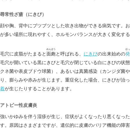
尋常性ざ瘡（にきび）
顔や胸、背中にブツブツとした吹き出物ができる病気です。お
が多い場所に現れやすく、ホルモンバランスが大きく変化する
めんぽう
ほっ
毛穴に皮脂がたまると
面皰
と呼ばれる、
にきび
の出来始めの
発
毛穴が開いている黒にきびと毛穴が閉じている白にきびの状態
クネ菌や表皮ブドウ球菌）、あるいは真菌感染（カンジダ菌や
り、膨らみや赤みが生じます。重症化した場合、にきびが治っ
着
が生じたりすることがあります。
アトピー性皮膚炎
強いかゆみを伴う湿疹が生じ、症状がよくなったり悪くなった
す。原因はさまざまですが、遺伝的に皮膚のバリア機能の障害