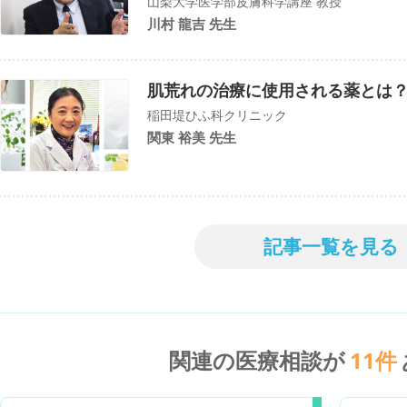
山梨大学医学部皮膚科学講座 教授
川村 龍吉 先生
肌荒れの治療に使用される薬とは
稲田堤ひふ科クリニック
関東 裕美 先生
記事一覧を見る
関連の医療相談が
11
件