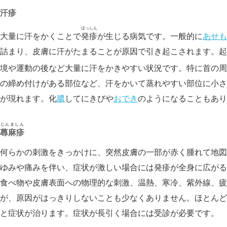
汗疹
ほっしん
大量に汗をかくことで
発疹
が生じる病気です。一般的に
あせも
詰まり、皮膚に汗がたまることが原因で引き起こされます。起
境や運動の後など大量に汗をかきやすい状況です。特に首の周
の締め付けがある部位など、汗をかいて蒸れやすい部位に小さ
が現れます。化
膿
してにきびや
おでき
のようになることもあり
じんましん
蕁麻疹
何らかの刺激をきっかけに、突然皮膚の一部が赤く腫れて地図
ゆみや痛みを伴い、症状が激しい場合には発疹が全身に広がる
食べ物や皮膚表面への物理的な刺激、温熱、寒冷、紫外線、疲
が、原因がはっきりしないことも少なくありません。ほとんど
と症状が治ります。症状が長引く場合には受診が必要です。