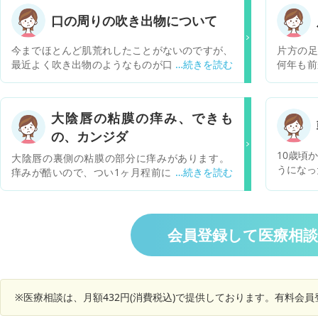
口の周りの吹き出物について
今までほとんど肌荒れしたことがないのですが、
片方の足
最近よく吹き出物のようなものが口の周りだけに
何年も前
できます。治ったと思っても気がつくとまた口の
していま
周りにだけ吹き出物ができます。原因としてどの
りません
ようなことが考えられるか知りたいです。
のなのか
大陰唇の粘膜の痒み、できも
になりま
の、カンジダ
のでしょ
10歳頃
大陰唇の裏側の粘膜の部分に痒みがあります。
うになっ
痒みが酷いので、つい1ヶ月程前に婦人科で細菌
貧血気味
の検査をしてもらったところ、膣の中からは殆ど
腫れぼっ
菌はでず、外側の粘膜にカンジダがあるとのこと
ンのバラ
でした。そして、軟膏を処方されました。 その
受診した
まま、すぐに生理が来て、生理中は痒みが引いて
会員登録して医療相
ば何科を
いました。現在生理が終わっておりものが増えて
来たのですが、大陰唇の粘膜がまたすごく痒くな
ってきました。 昨日は貰っていたカンジダの軟
膏を寝る前に塗ったところ痒みが落ち着きました
※医療相談は、月額432円(消費税込)で提供しております。有料会
が、半日程経つとまた痒みが出てきます。 そし
て、その1ヶ月前からあったかどうかは分かりま