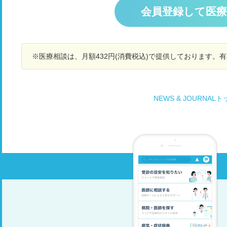
そ
とりで居るのがいけないのでしょうか? 認知症の
会員登録して医
か
検査うけよかって言うとまだボケてない!! って言
経
って受けようとしませんどしたらいいですか?
し
※医療相談は、月額432円(消費税込)で提供しております。
NEWS & JOURNAL