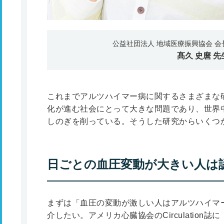
公益社団法人 地域医療振興協会 会
髙久 史麿
先
これまでアルツハイマー病に関するさまざまな
化が進む社会にとって大きな問題であり、世界
しのぎを削っている。そうした研究からいくつ
日ごとの血圧変動が大きい人は
まずは「血圧の変動が激しい人はアルツハイマ
介したい。アメリカ心臓協会のCirculation誌に「Day-to