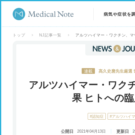
病気や症状を
病気を調べる
トップ
NJ記事一覧
アルツハイマー・ワクチン、マ
症状を調べる
検査を調べる
連載
髙久史麿先生厳選 
アルツハイマー・ワク
果 ヒトへの
#認知症
#アルツハイ
公開日
2021年04月13日
更新日