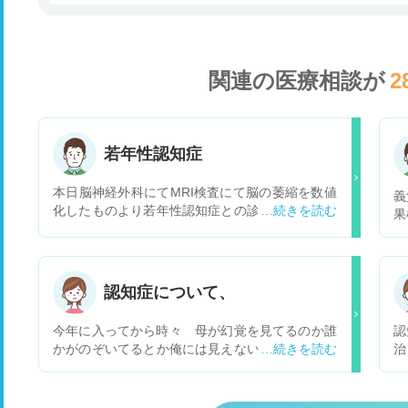
関連の医療相談が
2
若年性認知症
本日脳神経外科にてMRI検査にて脳の萎縮を数値
義
化したものより若年性認知症との診断を受けまし
果
た。会社では鬱の悪化、大人の発達障害等考えら
細
れることを確認しました。その上での診断でし
ん
た。今後、気をつけて行かなくてはいけないこと
活
はなんでしょうか。
振
認知症について、
に
薬
今年に入ってから時々 母が幻覚を見てるのか誰
認
っ
かがのぞいてるとか俺には見えない誰かと口喧嘩
治
と
したりしています、これって認知症ですか?。 ど
の
うしたらいいのか解らずその時たまに喧嘩してし
は
まいます。 ここ数年 俺と住んで居ますが家にひ