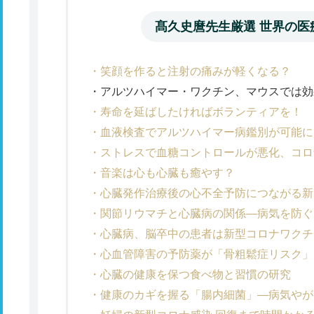
髙久史麿先生厳選 世界の医
笑顔を作ると注射の痛みが軽くなる？
アルツハイマー・ワクチン、マウスでは効
寿命を延ばしたければボランティアを！
血液検査でアルツハイマー病鑑別が可能に
ストレスで血糖コントロールが悪化、コロ
音楽は心も心臓も癒やす？
心臓発作治療後の心不全予防につながる新
関節リウマチと心臓病の関係―病気を防ぐ
心臓病、脳卒中の患者は新型コロナワクチ
心血管障害の予防薬が「骨粗鬆症リスク」
心臓の健康を保つ食べ物と習慣の研究
健康のカギを握る「腸内細菌」―病気やが