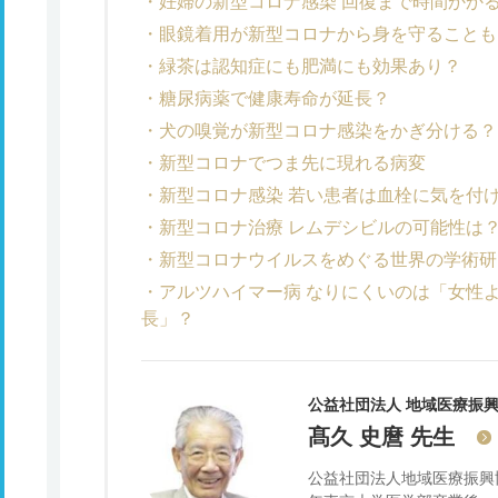
妊婦の新型コロナ感染 回復まで時間かか
眼鏡着用が新型コロナから身を守ることも
緑茶は認知症にも肥満にも効果あり？
糖尿病薬で健康寿命が延長？
犬の嗅覚が新型コロナ感染をかぎ分ける？
新型コロナでつま先に現れる病変
新型コロナ感染 若い患者は血栓に気を付
新型コロナ治療 レムデシビルの可能性は
新型コロナウイルスをめぐる世界の学術研
アルツハイマー病 なりにくいのは「女性
長」？
公益社団法人 地域医療振興
髙久 史麿
先生
公益社団法人地域医療振興協会