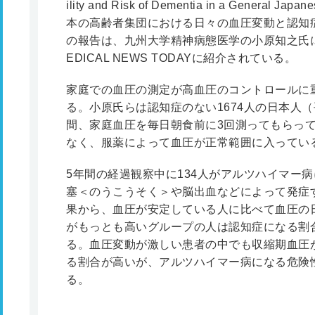
ility and Risk of Dementia in a General Ja
本の高齢者集団における日々の血圧変動と認知
の報告は、九州大学精神病態医学の小原知之氏によ
EDICAL NEWS TODAYに紹介されている。
家庭での血圧の測定が高血圧のコントロールに
る。小原氏らは認知症のない1674人の日本人（
間、家庭血圧を毎日朝食前に3回測ってもらっ
なく、服薬によって血圧が正常範囲に入ってい
5年間の経過観察中に134人がアルツハイマー
塞＜のうこうそく＞や脳出血などによって発症
果から、血圧が安定している人に比べて血圧の
がもっとも高いグループの人は認知症になる割合
る。血圧変動が激しい患者の中でも収縮期血圧
る割合が高いが、アルツハイマー病になる危険
る。