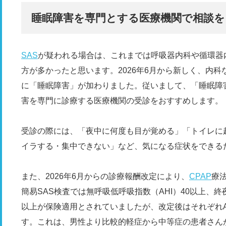
睡眠障害を専門とする医療機関で相談を
SAS
が疑われる場合は、これまでは呼吸器内科や循環器
方が多かったと思います。2026年6月から新しく、内
に「睡眠障害」が加わりました。従いまして、「睡眠障
害を専門に診療する医療機関の受診をおすすめします。
受診の際には、「夜中に何度も目が覚める」「トイレに
イラする・集中できない」など、気になる症状をできる
また、2026年6月からの診療報酬改定により、
CPAP
療
簡易SAS検査では無呼吸低呼吸指数（AHI）40以上、終夜
以上が保険適用とされていましたが、改定後はそれぞれAHI
す。これは、男性より比較的軽症から中等症の患者さんが