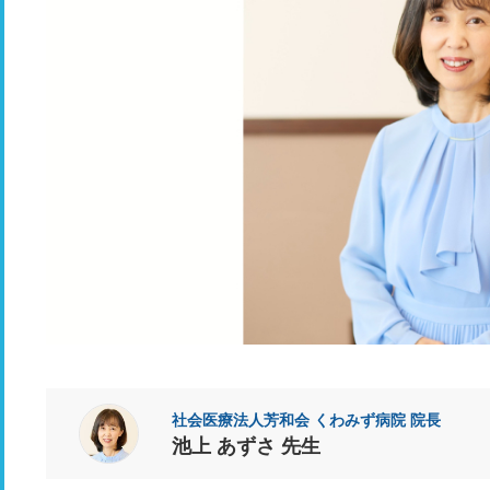
社会医療法人芳和会 くわみず病院 院長
池上 あずさ 先生