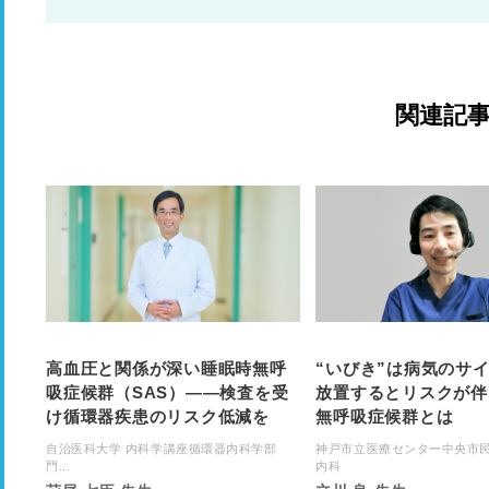
関連記
高血圧と関係が深い睡眠時無呼
“いびき”は病気のサ
吸症候群（SAS）――検査を受
放置するとリスクが伴
け循環器疾患のリスク低減を
無呼吸症候群とは
自治医科大学 内科学講座循環器内科学部
神戸市立医療センター中央市民
門...
内科