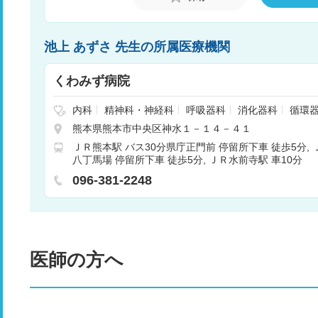
池上 あずさ 先生の所属医療機関
くわみず病院
内科
精神科・神経科
呼吸器科
消化器科
循環
チ科
放射線科
リハビリテーション
婦人科
ア
熊本県熊本市中央区神水１－１４－４１
人工透析
皮膚科
漢方内科
肛門科
呼吸器内科
ＪＲ熊本駅 バス30分県庁正門前 停留所下車 徒歩5分
八丁馬場 停留所下車 徒歩5分
ＪＲ水前寺駅 車10分
096-381-2248
医師の方へ