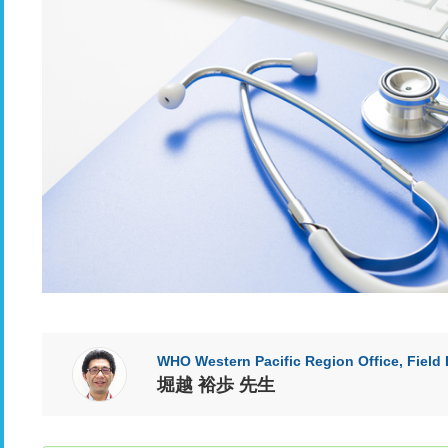
WHO Western Pacific Region Office, Field 
堀越 裕歩 先生