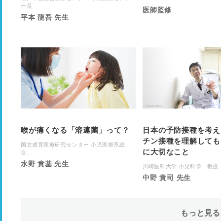
ー長
医師監修
平本 龍吾 先生
喉が痛くなる「溶連菌」って？
日本の予防接種を考え
チン接種を理解しても
国立成育医療研究センター 小児医療系総
に大切なこと
合...
水野 貴基 先生
川崎医科大学 小児科学 教授
中野 貴司 先生
もっと見る