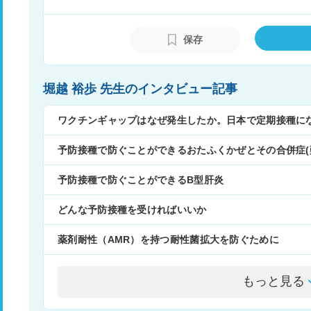
感染症症例が一挙に集約される世界屈指の
感染症専門科による他診療科へのコンサル
仕組み）を学ぶ。2010年帰国後、東京都
保存
げ当初、年間200件～300件だったコンサ
経験数を誇る小児感染症の専門家がコンサ
い小児診療を可能にしている。現在は後進
堀越 裕歩 先生のインタビュー記事
ワクチンギャップはなぜ発生したか。日本で定期接種に
予防接種で防ぐことができるおたふくかぜとその合併症(
予防接種で防ぐことができるB型肝炎
どんな予防接種を受ければいいか
薬剤耐性（AMR）を持つ耐性菌拡大を防ぐために
もっと見る