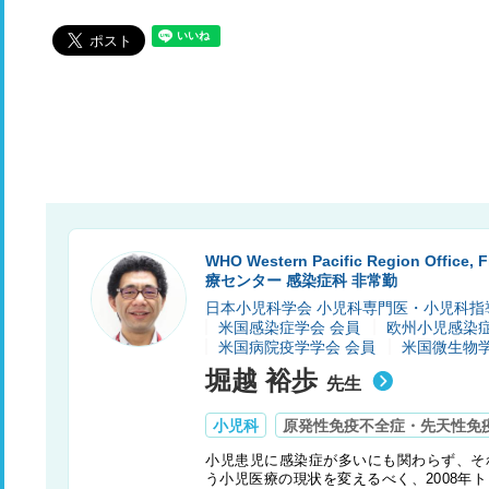
WHO Western Pacific Region Offi
療センター 感染症科 非常勤
日本小児科学会 小児科専門医・小児科指
米国感染症学会 会員
欧州小児感染症
米国病院疫学学会 会員
米国微生物学
堀越 裕歩
先生
小児科
原発性免疫不全症・先天性免
小児患児に感染症が多いにも関わらず、そ
う小児医療の現状を変えるべく、2008年