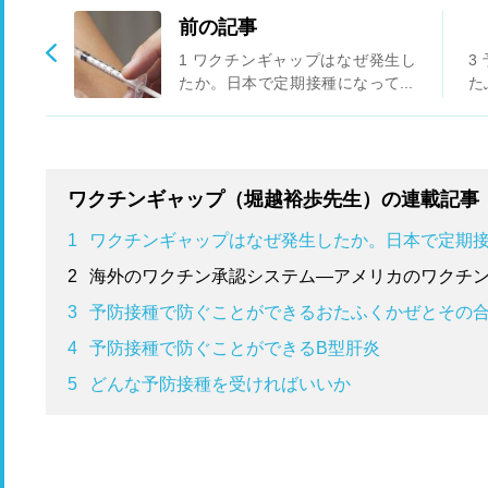
前の記事
1 ワクチンギャップはなぜ発生し
3
たか。日本で定期接種になってい
た
ないワクチン
ワクチンギャップ（堀越裕歩先生）の連載記事
1
ワクチンギャップはなぜ発生したか。日本で定期
2
海外のワクチン承認システム―アメリカのワクチ
3
予防接種で防ぐことができるおたふくかぜとその合併
4
予防接種で防ぐことができるB型肝炎
5
どんな予防接種を受ければいいか