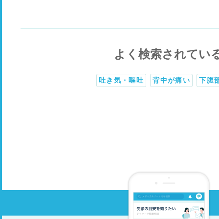
よく検索されてい
吐き気・嘔吐
背中が痛い
下腹