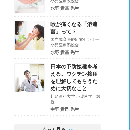
小児医療系総合...
水野 貴基 先生
喉が痛くなる「溶連
菌」って？
国立成育医療研究センター
小児医療系総合...
水野 貴基 先生
日本の予防接種を考
える。ワクチン接種
を理解してもらうた
めに大切なこと
川崎医科大学 小児科学 教
授
中野 貴司 先生
もっと見る