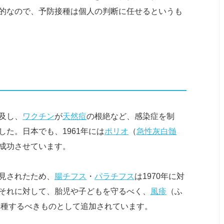
的なので、予防接種は個人の判断に任せるというも
及し、
ワクチン
が
天然痘
の根絶など、感染症を制
た。日本でも、1961年には
ポリオ
（
急性灰白髄
成功させています。
見されたため、
腸チフス
・
パラチフス
は1970年に対
それに対して、胎児や子どもを守るべく、
風疹
（ふ
防接種するべきものとして追加されています。