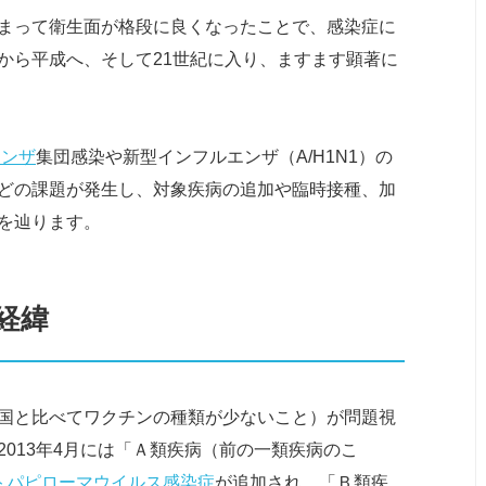
まって衛生面が格段に良くなったことで、感染症に
から平成へ、そして21世紀に入り、ますます顕著に
エンザ
集団感染や新型インフルエンザ（A/H1N1）の
どの課題が発生し、対象疾病の追加や臨時接種、加
を辿ります。
経緯
国と比べてワクチンの種類が少ないこと）が問題視
013年4月には「Ａ類疾病（前の一類疾病のこ
トパピローマウイルス感染症
が追加され、「Ｂ類疾