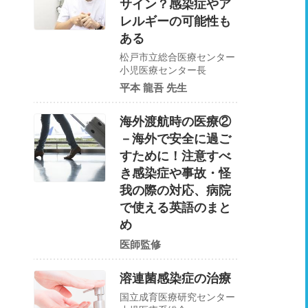
サイン？感染症やア
レルギーの可能性も
ある
松戸市立総合医療センター
小児医療センター長
平本 龍吾 先生
海外渡航時の医療②
－海外で安全に過ご
すために！注意すべ
き感染症や事故・怪
我の際の対応、病院
で使える英語のまと
め
医師監修
溶連菌感染症の治療
国立成育医療研究センター