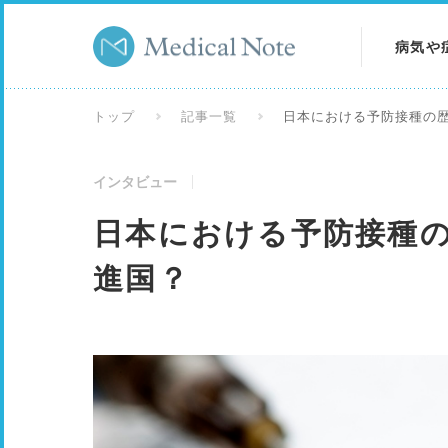
病気や
病気を
トップ
記事一覧
日本における予防接種の
症状を
インタビュー
検査を
日本における予防接種
進国？