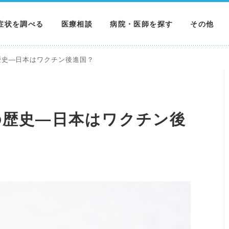
症状を調べる
医療相談
病院・医師を探す
その他
調べる
病院を探す
MNニュー
歴史―日本はワクチン後進国？
調べる
医師を探す
NEWS & 
調べる
の歴史―日本はワクチン後