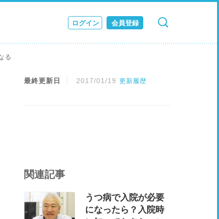
ログイン
会員登録
検索
キャンセル
ス
なる
JOURNAL
最終更新日
2017/01/19
更新履歴
関連記事
うつ病で入院が必要
になったら？入院時