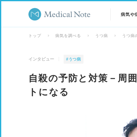
病気や
病気を
トップ
病気を調べる
うつ病
うつ病
症状を
インタビュー
#うつ病
検査を
自殺の予防と対策－周
トになる