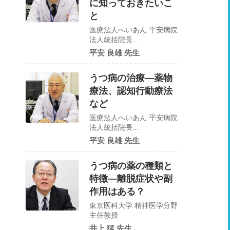
に知っておきたいこ
と
医療法人へいあん 平安病院
法人統括院長...
平安 良雄 先生
うつ病の治療―薬物
療法、認知行動療法
など
医療法人へいあん 平安病院
法人統括院長...
平安 良雄 先生
うつ病の薬の種類と
特徴—離脱症状や副
作用はある？
東京医科大学 精神医学分野
主任教授
井上 猛 先生