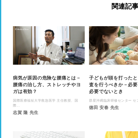
関連記
病気が原因の危険な腰痛とは－
子どもが頭を打ったと
腰痛の治し方、ストレッチやヨ
査を行うべきか－必要
ガは有効？
必要でないとき
国際医療福祉大学救急医学 主任教授、国
群星沖縄臨床研修センター センタ
際...
徳田 安春 先生
志賀 隆 先生