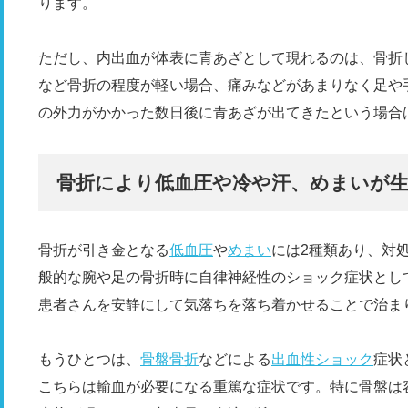
ります。
ただし、内出血が体表に青あざとして現れるのは、骨折
など骨折の程度が軽い場合、痛みなどがあまりなく足や
の外力がかかった数日後に青あざが出てきたという場合
骨折により低血圧や冷や汗、めまいが
骨折が引き金となる
低血圧
や
めまい
には2種類あり、対
般的な腕や足の骨折時に自律神経性のショック症状とし
患者さんを安静にして気落ちを落ち着かせることで治ま
もうひとつは、
骨盤骨折
などによる
出血性ショック
症状
こちらは輸血が必要になる重篤な症状です。特に骨盤は