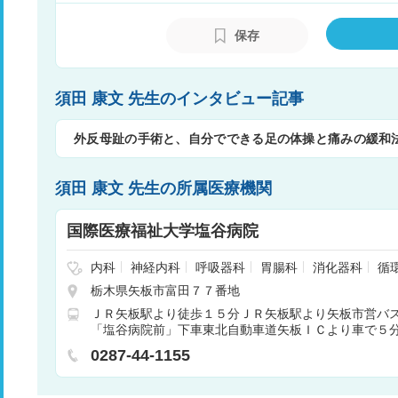
保存
須田 康文 先生のインタビュー記事
外反母趾の手術と、自分でできる足の体操と痛みの緩和
須田 康文 先生の所属医療機関
国際医療福祉大学塩谷病院
内科
神経内科
呼吸器科
胃腸科
消化器科
循
小児科
外科
整形外科
脳神経外科
皮膚科
栃木県矢板市富田７７番地
眼科
耳鼻咽喉科
リハビリテーション
放射線
ＪＲ矢板駅より徒歩１５分ＪＲ矢板駅より矢板市営バ
管外科
救急科
形成外科
臨床検査・病理診断
「塩谷病院前」下車東北自動車道矢板ＩＣより車で５
科
腎臓内科・外科
0287-44-1155