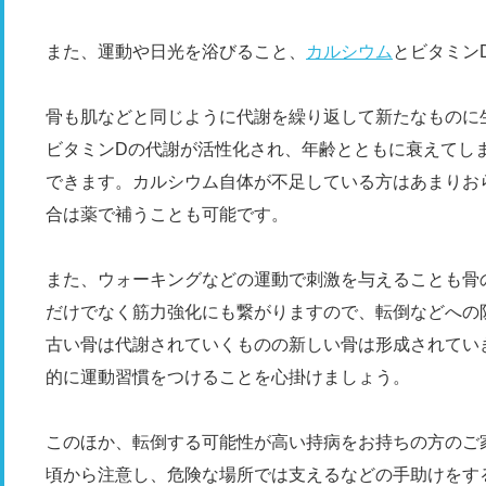
また、運動や日光を浴びること、
カルシウム
とビタミン
骨も肌などと同じように代謝を繰り返して新たなものに
ビタミンDの代謝が活性化され、年齢とともに衰えてし
できます。カルシウム自体が不足している方はあまりお
合は薬で補うことも可能です。
また、ウォーキングなどの運動で刺激を与えることも骨
だけでなく筋力強化にも繋がりますので、転倒などへの
古い骨は代謝されていくものの新しい骨は形成されてい
的に運動習慣をつけることを心掛けましょう。
このほか、転倒する可能性が高い持病をお持ちの方のご
頃から注意し、危険な場所では支えるなどの手助けをす