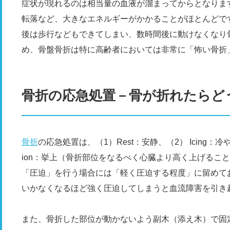
症状が現れるのは相当量の血液が溜まってからとなりま
転落など、大きなエネルギーがかかることがほとんどで
後は歩行などもできてしまい、数時間後に動けなくなり
め、骨盤骨折は特に高齢者においては非常に「怖い骨折
骨折の応急処置－骨が折れたらど
骨折
の応急処置は、（1）Rest：安静、（2） Icing：冷やす
ion：挙上（骨折部位をなるべく心臓より高く上げるこ
「圧迫」を行う場合には「軽く圧迫する程度」に留めて
いかなくなるほど強く圧迫してしまうと血流障害を引き
また、骨折した部位が動かないよう副木（添え木）で固