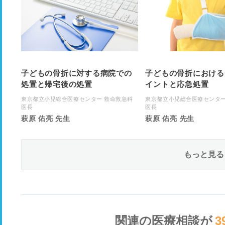
子どもの骨折に対する病院での
子どもの骨折における
処置と帰宅後の処置
イントと応急処置
東京都立小児総合医療センター 救命救急科
東京都立小児総合医療センター
医長
医長
萩原 佑亮 先生
萩原 佑亮 先生
もっと見る
関連の医療相談が
3