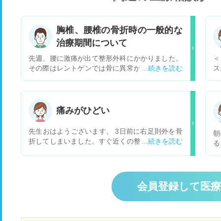
胸椎、腰椎の骨折時の一般的な
治療期間について
先週、腰に激痛が出て整形外科にかかりました。
＜
その際はレントゲンでは骨に異常がなくギックリ
ス
腰だろうとのことでした。 その後も痛みが引かな
と
いため、再度かかったところ、レントゲン、ctで
事
胸椎、腰椎が折れていることが分かりました。 原
に
因は不明なのですが転んでいたのかもしれませ
し
痛みがひどい
ん。 保存治療になり、今はコルセットができるま
果
でベットで安静にしているところです。 先生から
わ
先生おはようございます。 3日前に右足則外を骨
朝
は3週間程度で痛みは改善、骨がくっつくのに3ヶ
さ
折してしまいました。すぐ近くの整形外科に行っ
る
月と言われています。 質問ですが、このような骨
代
て湿布と包帯で絶対安静ということで安静にして
な
折の場合、どのくらいから一人で生活できるの
・
いるのですが、少し寝返りを打った時や、足元が
ひ
か、職場への復帰がどのタイミングになるのか気
い
低いと激痛が走り、大泣きするほど痛みを感じま
け
になっています。 （ネットで調べても、高齢者の
に
す。足枕で挙上したほうがよろしいのでしょう
て
会員登録して医
方の事例が多くよく分かりませんでした） 個人の
が
か？又、診察時痛み止めも出ませんでした。
し
症状によると思いますので、一般的なご説明で結
ど
構です。 担当医と話す前に一般的な情報を知って
おきたく、よろしくお願いいたします。