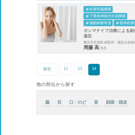
転移性脳腫瘍
下垂体神経内分泌腫瘍
脳動静脈奇形
聴神経腫
ガンマナイフ治療による副
遺症
横浜労災病院 副院長・脳定位放射線
周藤 高
先生
12
13
14
最初
他の部位から探す
脳
目
口・のど
首
顔面・頭皮