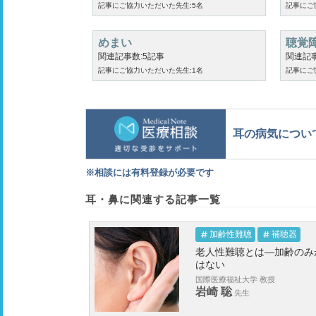
記事にご協力いただいた先生:5名
記事にご
めまい
聴覚
関連記事数:5記事
関連記事
記事にご協力いただいた先生:1名
記事にご
耳の病気につい
※相談には有料登録が必要です
耳・鼻に関連する記事一覧
加齢性難聴
補聴器
老人性難聴とは―加齢のみ
はない
国際医療福祉大学 教授
岩崎 聡
先生