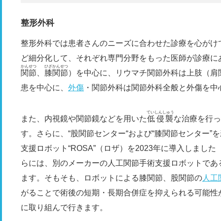
整形外科
整形外科では患者さんのニーズに合わせた診療を心がけ
ど細分化して、それぞれ専門分野をもった医師が診療に
かんせつ
ひざ
かんせつ
関節
、
膝
関節
）を中心に、リウマチ関節外科は上肢（肩
患を中心に、
外傷
・関節外科は関節外科全般と外傷を中
ていしんしゅう
また、内視鏡や関節鏡などを用いた
低侵襲
な治療を行っ
す。さらに、“股関節センター“および“膝関節センター
支援ロボット“ROSA”（ロザ）を2023年に導入しました（ROSA……
らには、別のメーカーの人工関節手術支援ロボットである“M
ます。そもそも、ロボットによる膝関節、股関節の
人工
がることで術後の短期・長期合併症を抑えられる可能性
に取り組んで行きます。