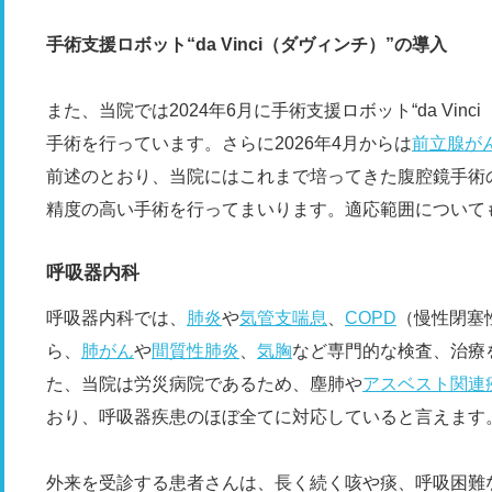
手術支援ロボット“da Vinci（ダヴィンチ）”の導入
また、当院では2024年6月に手術支援ロボット“da Vinc
手術を行っています。さらに2026年4月からは
前立腺が
前述のとおり、当院にはこれまで培ってきた腹腔鏡手術
精度の高い手術を行ってまいります。適応範囲について
呼吸器内科
呼吸器内科では、
肺炎
や
気管支喘息
、
COPD
（慢性閉塞
ら、
肺がん
や
間質性肺炎
、
気胸
など専門的な検査、治療
た、当院は労災病院であるため、塵肺や
アスベスト関連
おり、呼吸器疾患のほぼ全てに対応していると言えます
外来を受診する患者さんは、長く続く咳や痰、呼吸困難