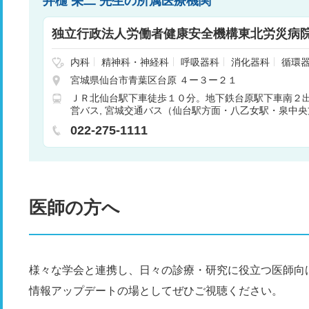
井樋 栄二 先生の所属医療機関
独立行政法人労働者健康安全機構東北労災病
内科
精神科・神経科
呼吸器科
消化器科
循環
病内科
外科
整形外科
腫瘍内科・外科
皮膚科
宮城県仙台市青葉区台原 ４ー３ー２１
科
眼科
耳鼻咽喉科
リハビリテーション
放射
ＪＲ北仙台駅下車徒歩１０分。地下鉄台原駅下車南２
ケア
麻酔科
歯科
心療内科
リウマチ科
呼吸
営バス
宮城交通バス（仙台駅方面・八乙女駅・泉中央
脳神経外科
臨床検査・病理診断
救急科
徒歩５分。市バス（瞑想の松循環）労災病院前
022-275-1111
医師の方へ
様々な学会と連携し、日々の診療・研究に役立つ医師向
情報アップデートの場としてぜひご視聴ください。