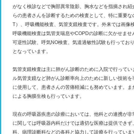
がなく検診などで胸部異常陰影、胸水などを指摘され紹
らの患者さんを診断するための検査として、特に重要な
T）、呼吸機能検査、気管支鏡検査です。外来では画像
呼吸機能検査は気管支喘息やCOPDの診断に欠かせま
可逆性試験、呼気NO検査、気道過敏性試験も行っており
となっています。
気管支鏡検査は主に肺がん診断のために入院で行っていますが
ル気管支鏡など肺がん診断率向上のために新しい技術を
に使用して、患者さんの苦痛軽減にも努めています。ま
による胸膜生検も行っています。
現在の呼吸器疾患の診療においては、他科との連携が非
に関しては呼吸器内科だけでは適切な医療は提供できず
科、病理診断科などの各科と協力して診療を行っていま