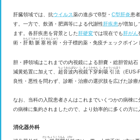
肝臓領域では、抗
ウイルス
薬の進歩でB型・
C型肝炎
患
す。一方で、飲酒・肥満等による代謝性
肝疾患
が増加し
ます。各肝疾患を背景とした
肝硬変
では現在でも
肝がん
かん
どうみゃく
そくせんじゅつ
術・
肝
動脈
塞栓術
・分子標的薬・免疫チェックポイン
胆・膵領域はこれまでの内視鏡による胆嚢・総胆管結石
ちょうおんぱない
し
きょうかせん
し
きゅういんほう
減黄処置に加えて、
超音波内
視
鏡下穿
刺
吸引法
（EUS
良性・悪性を問わず、診断・治療の選択肢を広げた診療
なお、当科の入院患者さんはこれまでいくつかの病棟に分
の病棟に集約されましたので、より効率的に多くの方に
消化器外科
だいちょう
こうもん
げか