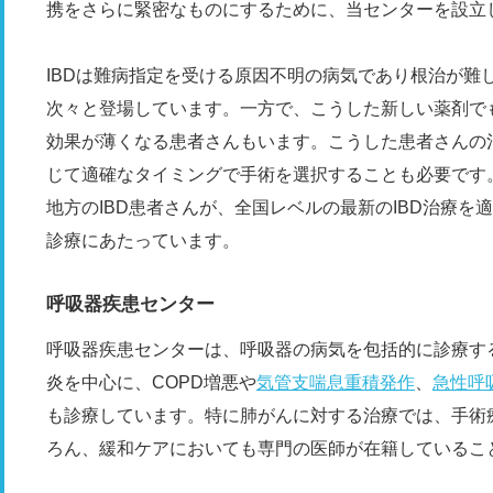
携をさらに緊密なものにするために、当センターを設立
IBDは難病指定を受ける原因不明の病気であり根治が難
次々と登場しています。一方で、こうした新しい薬剤で
効果が薄くなる患者さんもいます。こうした患者さんの
じて適確なタイミングで手術を選択することも必要です
地方のIBD患者さんが、全国レベルの最新のIBD治療
診療にあたっています。
呼吸器疾患センター
呼吸器疾患センターは、呼吸器の病気を包括的に診療す
炎を中心に、COPD増悪や
気管支喘息重積発作
、
急性呼
も診療しています。特に肺がんに対する治療では、手術
ろん、緩和ケアにおいても専門の医師が在籍しているこ