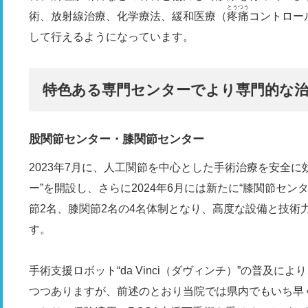
とうつう
術、放射線治療、化学療法、緩和医療（
疼痛
コントロー
して行えるようになっています。
特色ある専門センターでより専門的な
股関節センター・膝関節センター
2023年7月に、人工関節を中心とした手術治療を安全
ー”を開設し、さらに2024年6月には新たに“膝関節センタ
節2名、膝関節2名の4名体制となり、高度な設備と技術
す。
手術支援ロボット“da Vinci（ダヴィンチ）”の普及
つつありますが、前述のとおり当院では県内でもいち早く