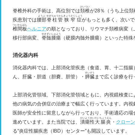
けいつい
脊椎外科の手術は、高位別では
頚椎
が28％（うち上位頚
ようぶ
せきちゅうかん
きょうさくしょう
疾患別では
腰部
脊柱管
狭窄症
がもっとも多く、次いで
ついかんばん
椎間板
ヘルニア
の順となっており、リウマチ頚椎病変（上
せきずい
しゅよう
移行部病変、
脊髄
腫瘍
（硬膜内髄外腫瘍）といった特殊
消化器内科
消化器内科では、上部消化管疾患（食道、胃、十二指腸
すいぞう
ん、肝臓・胆道（胆嚢、胆管）・
膵臓
まで広く診療を行
上部消化管領域、下部消化管領域ともに、内視鏡検査に
他の病気の合併症の治療まで幅広く行っています。内視
医師が安全性に留意しながら行っており、手術適応の場
かいようせい
だいちょうえん
進めています。また当院では、
潰瘍性
大腸炎
・
クロー
る“炎症性腸疾患（IBD）センター”も開設しています。