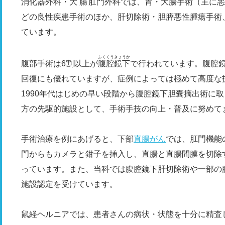
消化器外科・
大腸
肛門
外科
では、胃・大腸手術（主に悪
どの良性疾患手術のほか、肝切除術・胆膵悪性腫瘍手術
ています。
ふくくう
きょうか
腹部手術は6割以上が
腹腔
鏡下
で行われています。腹腔
回復にも優れていますが、症例によっては極めて高度な
1990年代はじめの早い段階から腹腔鏡下胆嚢摘出術に
方の先駆的施設として、手術手技の向上・普及に努めて
手術治療を例にあげると、下部
直腸がん
では、肛門機能
門からもカメラと鉗子を挿入し、直腸と直腸間膜を切除す
っています。また、当科では腹腔鏡下肝切除術や一部の
施設認定を受けています。
鼠経ヘルニアでは、患者さんの病状・状態を十分に精査