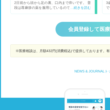
かとかってわかりますか？そもそも、2回刺され
2日前から頭から足の裏、口内まで痒いです。 普
3
う
たら死ぬっていうのは本当なんでしょうか？都市
段は蕁麻疹の薬を服用しているのですが、普段通
で
ィ
伝説ですか？
院している病院が2週間臨時休診してしまい、1週
状
間ほど薬が切れている状態です。 また、卵を食べ
く
た後に若干気持ち悪くなります。卵は幼少期にア
ミ
レルギーで2年前に検査した際はアレルギーでは
会員登録して医
す
ありませんでした。 これはアナフィラキシーでし
な
ょうか？
時
た
る
※医療相談は、月額432円(消費税込)で提供しております。
NEWS & JOURNAL