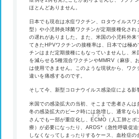
ほとんどありません。
日本でも現在は水痘ワクチン、ロタウイルスワ
型）や小児肺炎球菌ワクチンが定期接種化されま
の遅れがありました。また、米国の小児科外来
てきたHPVワクチンの接種率は、日本では極
チンはまだ定期接種にもなっていませんし、米
を減らせる5種混合ワクチンやMMRV（麻疹、
は使用できません。このような現状から、ワク
違いを痛感するのです。
そして今、新型コロナウイルス感染症による影
米国での感染拡大の当初、そこまで患者さんは
冬の感染拡大のピーク時には急増し、通常なら
エクモ
さんでも一部が重症化し、
ECMO
（人工肺とポ
療）が必要になったり、ARDS
*
（急性呼吸促迫
しなくなってしまったりするケース、血栓症の