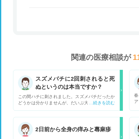
関連の医療相談が
1
スズメバチに2回刺されると死
ぬというのは本当ですか？
春
この間ハチに刺されました。スズメバチだったか
ア
どうかは分かりませんが、だいぶ大きいように見
ら
えたし、かなり腫れました。 もうそれは良くなっ
払
たのでいいんですが、ふとスズメバチに2回刺さ
あ
れたら死ぬという話を思い出して、もし刺された
ら
のがスズメバチだったなら、どうしようかなと思
2日前から全身の痒みと蕁麻疹
ば
って相談しました。 病院にいけば、何に刺された
と