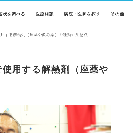
症状を調べる
医療相談
病院・医師を探す
その他
調べる
病院を探す
MNニュー
使用する解熱剤（座薬や飲み薬）の種類や注意点
調べる
医師を探す
NEWS & 
調べる
で使用する解熱剤（座薬や
点