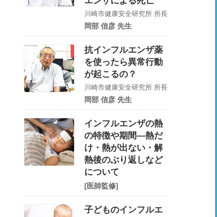
エンザによる死亡
川崎市健康安全研究所 所長
岡部 信彦 先生
抗インフルエンザ薬
を使ったら異常行動
が起こるの？
川崎市健康安全研究所 所長
岡部 信彦 先生
インフルエンザの熱
の特徴や期間―熱だ
け・熱が出ない・解
熱後のぶり返しなど
について
[医師監修]
子どものインフルエ