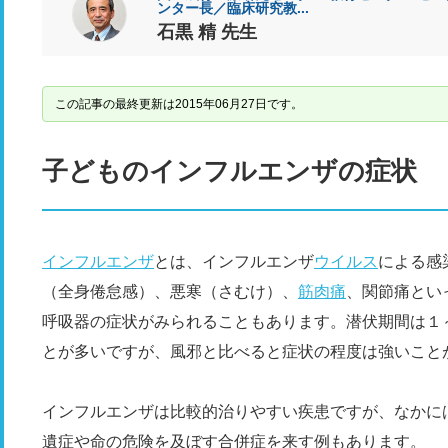
ンター長／臨床研究教...
石黒 精 先生
この記事の最終更新は2015年06月27日です。
子どものインフルエンザの症状
インフルエンザ
とは、インフルエンザ
ウイルス
による感
（全身倦怠感）、悪寒（さむけ）、
筋肉痛
、関節痛とい
呼吸器の症状がみられることもあります。潜伏期間は１
とが多いですが、風邪と比べると症状の程度は強いこと
インフルエンザは比較的治りやすい疾患ですが、なかに
遺症や命の危険を及ぼす合併症を来す例もあります。