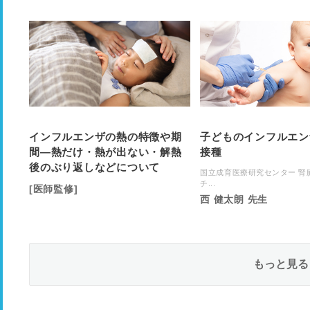
インフルエンザの熱の特徴や期
子どものインフルエン
間―熱だけ・熱が出ない・解熱
接種
後のぶり返しなどについて
国立成育医療研究センター 腎
チ...
[医師監修]
西 健太朗 先生
もっと見る