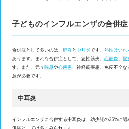
子どものインフルエンザの合併症
合併症として多いのは、
肺炎
と
中耳炎
です。
熱性けいれ
あります。まれな合併症として、急性筋炎、
心筋炎
、
脳
す。また、元々
喘息
や
心疾患
、神経筋疾患、免疫不全な
意が必要です。
中耳炎
インフルエンザに合併する中耳炎は、幼少児の25%に
併症としては多くみられます。