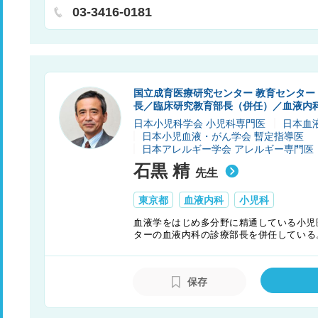
「用賀」成城学園前駅行 国立成育医療センター前下車 徒
03-3416-0181
国立成育医療研究センター 教育センター
長／臨床研究教育部長（併任）／血液内
日本小児科学会 小児科専門医
日本血
日本小児血液・がん学会 暫定指導医
日本アレルギー学会 アレルギー専門医
石黒 精
先生
東京都
血液内科
小児科
血液学をはじめ多分野に精通している小児
ターの血液内科の診療部長を併任している
若手医師やメディカルスタッフの育成に力
る。
保存