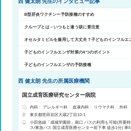
西 健太朗 先生のインタビュー記事
B型肝炎ワクチンー予防接種のすすめ
クループとは－いつもと違う咳に要注意
オセルタミビルを服用して大丈夫？子どものインフルエ
子どものインフルエンザ対策の4つのポイント
子どものインフルエンザの予防接種
西 健太朗 先生の所属医療機関
国立成育医療研究センター病院
内科
アレルギー科
血液内科
リウマチ科
外科
神経内科
脳神経外科
腎臓内科
心臓血管外科
東京都世田谷区大蔵2丁目10-1
整形外科
形成外科
皮膚科
泌尿器科
産婦人
小田急線「成城学園前」南口 バスの利用も可能(所要時
科
リハビリテーション科
放射線科
歯科
矯正
ス/東急バス 国立成育医療センター前下車 徒歩1分) 車
酔科
呼吸器内科
循環器内科
消化器内科
免疫