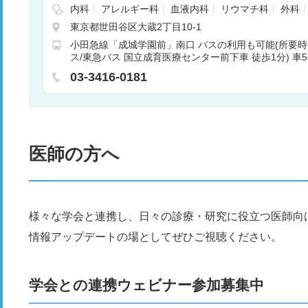
内科
アレルギー科
血液内科
リウマチ科
外科
神経内科
脳神経外科
腎臓内科
心臓血管外科
東京都世田谷区大蔵2丁目10-1
整形外科
形成外科
皮膚科
泌尿器科
産婦人
小田急線「成城学園前」南口 バスの利用も可能(所要時
科
リハビリテーション科
放射線科
歯科
矯正
ス/東急バス 国立成育医療センター前下車 徒歩1分) 車
酔科
呼吸器内科
循環器内科
消化器内科
免疫
「用賀」成城学園前駅行 国立成育医療センター前下車 徒
03-3416-0181
医師の方へ
様々な学会と連携し、日々の診療・研究に役立つ医師向
情報アップデートの場としてぜひご視聴ください。
学会との連携ウェビナー参加募集中