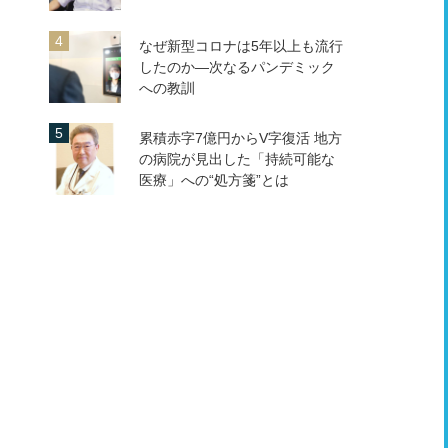
なぜ新型コロナは5年以上も流行
したのか―次なるパンデミック
への教訓
累積赤字7億円からV字復活 地方
の病院が見出した「持続可能な
医療」への“処方箋”とは