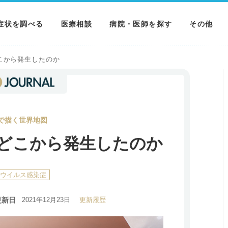
症状を調べる
医療相談
病院・医師を探す
その他
調べる
病院を探す
MNニュー
こから発生したのか
調べる
医師を探す
NEWS & 
調べる
で描く世界地図
どこから発生したのか
ナウイルス感染症
更新日
2021年12月23日
更新履歴