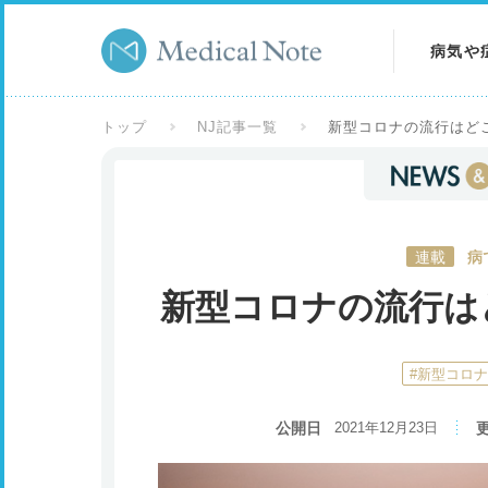
病気や
病気を
トップ
NJ記事一覧
新型コロナの流行はど
症状を
検査を
連載
病
新型コロナの流行は
#新型コロ
公開日
2021年12月23日