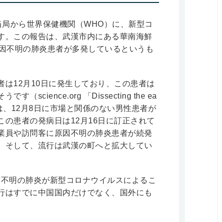
健当局から世界保健機関（WHO）に、新型コ
す。この報告は、武漢市内にある華南海鮮
原因不明の肺炎患者が多発しているというも
は12月10日に発生しており、この患者は
ience.org 「Dissecting the ea
an」）。実は、12月8日に市場と関係のない男性患者が
の患者の発病日は12月16日に訂正されて
業員や訪問客に原因不明の肺炎患者が続発
。そして、流行は武漢の町へと拡大してい
原因不明の肺炎が新型コロナウイルスによるこ
行はすでに中国国内だけでなく、国外にも