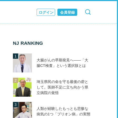
ログイン
会員登録
検索
キャンセル
ス
JOURNAL
NJ RANKING
大腸がんの早期発見へ――「大
腸CT検査」という選択肢とは
埼玉県民の命を守る最後の砦と
して。医師不足に立ち向かう県
立病院の覚悟
人類が経験したもっとも悲惨な
病気の1つ「プリオン病」の実態