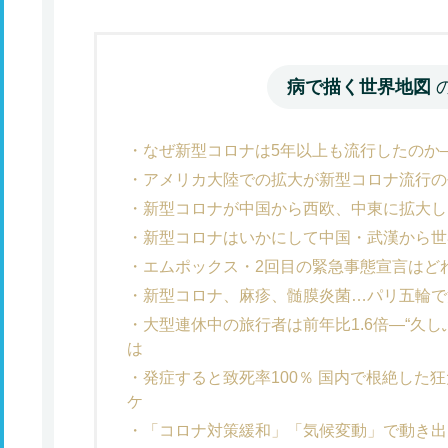
病で描く世界地図
なぜ新型コロナは5年以上も流行したのか
アメリカ大陸での拡大が新型コロナ流行の
新型コロナが中国から西欧、中東に拡大し
新型コロナはいかにして中国・武漢から世
エムポックス・2回目の緊急事態宣言はど
新型コロナ、麻疹、髄膜炎菌…パリ五輪で
大型連休中の旅行者は前年比1.6倍―“久
は
発症すると致死率100％ 国内で根絶した
ケ
「コロナ対策緩和」「気候変動」で動き出