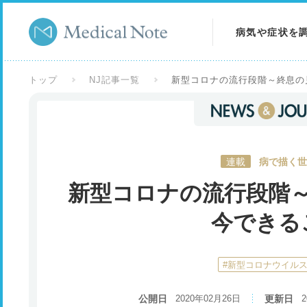
病気や症状を
病気を調べる
トップ
NJ記事一覧
新型コロナの流行段階～終息の
症状を調べる
検査を調べる
連載
病で描く世
新型コロナの流行段階
今できる
#新型コロナウイル
公開日
2020年02月26日
更新日