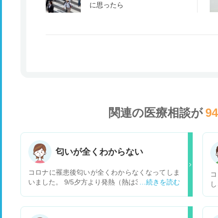
に思ったら
関連の医療相談が
9
匂いが全くわからない
コロナに罹患後匂いが全くわからなくなってしま
コ
いました。 9/5夕方より発熱（熱は3日くらいで平
し
熱に下がりました） 9/7朝よりのどの激痛（9/7～
息
11まで激痛、その後改善） 9/9頃より匂いがしな
う
い。今も全然匂わない。 臭覚は戻るのでしょう
ト