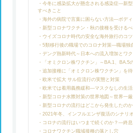
今冬に感染拡大が懸念される感染症―新型
すべきこと
海外の病院で言葉に困らない方法―ボディ
新型コロナワクチン・秋の接種を受けるべ
ウイズコロナ時代の安全な海外旅行のコツ
5類移行後の職場でのコロナ対策―職場独
デング熱新時代～日本への流入増加とワク
「オミクロン株ワクチン」～BA.1、BA.
追加接種に「オミクロン株ワクチン」を待
欧米で拡大 サル痘流行の実態と対策
欧米では着用義務緩和―マスクなしの生活
新型コロナ水際対策の世界地図～世界一厳
新型コロナの流行はどこから発生したのか
2021年冬、インフルエンザ復活のシナリ
コロナの流行はいつまで続くのか？―終息
コロナワクチン職域接種の落とし穴