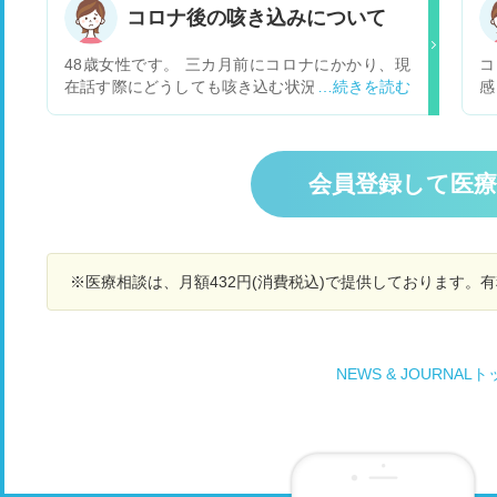
か？受診するとすれば何科にいつ頃行けばよいの
き
コロナ後の咳き込みについて
でしょうか？
せ
れ
48歳女性です。 三カ月前にコロナにかかり、現
コ
在話す際にどうしても咳き込む状況がいまだ続い
感
ております。呼吸器内科に行き、一般的な吸入薬
ん
や薬を処方して頂いておりますが、話している
匂
際、咳がどうしてもでてしまいます。又、咳込み
く
が多いせいか、声もかすれることもあります。 三
れ
会員登録して医
カ月たった現在も完治の気配がない状態です。 コ
ロナ後に私のような症状が出ている方は多いので
しょうか？ 又、呼吸器内科へ通院はしております
が、三カ月経った現在も一向に治る気配がないの
※医療相談は、月額432円(消費税込)で提供しております。
ですが、このまま通院だけ続けていく形で良いも
のでしょうか？ なんとか、咳き込みをしずめたい
のですが、どのようにするべきでしょうか？ 御教
示の程、何卒宜しくお願い致します。
NEWS & JOURNAL