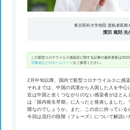
東京医科大学病院 渡航者医療
濱田 篤郎
先
この新型コロナウイルス感染症に関する記事の最終更新は2020
労働省などのホームページ
をご参照ください。
2月中旬以降、国内で新型コロナウイルスに感
それまでは、中国の武漢から入国した人を中心
近は中国と全くつながりのない感染者がほとん
は「国内発生早期」に入ったと発表しました。
階なのでしょうか。また、この次に待っている
今回は流行の段階（フェーズ）について解説い