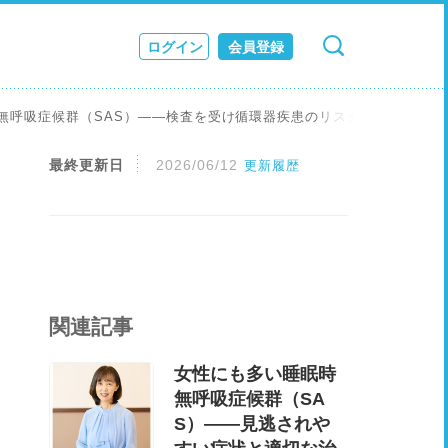
ログイン
会員登録
検索
キャンセル
ス
無呼吸症候群（SAS）――検査を受け循環器疾患のリスク低減を
JOURNAL
最終更新日
2026/06/12
更新履歴
関連記事
女性にも多い睡眠時
無呼吸症候群（SA
S）――見逃されや