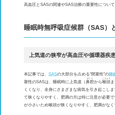
高血圧とSASの関連やSAS治療の重要性につい
睡眠時無呼吸症候群（SAS）
上気道の狭窄が高血圧や循環器疾
本記事では、
SAS
の大部分を占める“閉塞性”の
睡
びくう
こうとう
塞性のSASは、睡眠時に上気道（
鼻腔
から
喉頭
ま
くくなり、全身にさまざまな病気を引き起こしま
て狭くなりやすく、肥満の方は特に注意が必要で
が小さいため喉頭が狭くなりやすく、肥満がなく