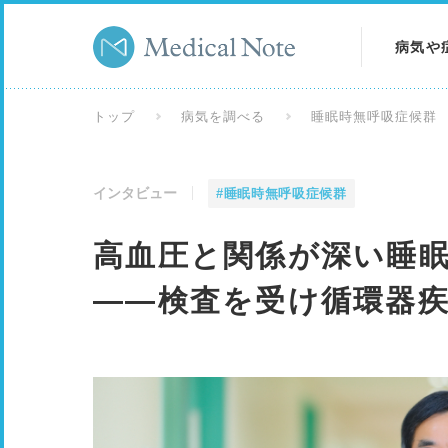
病気や
病気を
トップ
病気を調べる
睡眠時無呼吸症候群
症状を
インタビュー
#睡眠時無呼吸症候群
検査を
高血圧と関係が深い睡眠
――検査を受け循環器