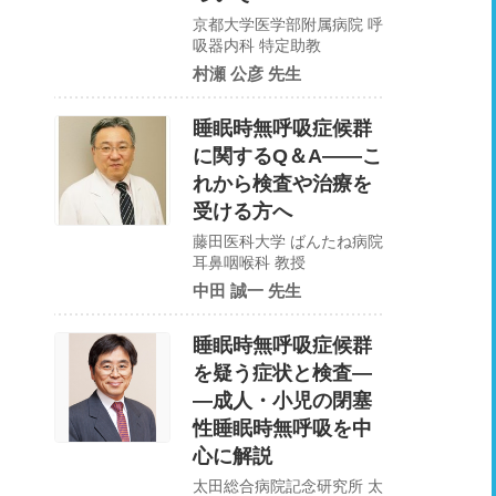
京都大学医学部附属病院 呼
吸器内科 特定助教
村瀬 公彦 先生
睡眠時無呼吸症候群
に関するQ＆A——こ
れから検査や治療を
受ける方へ
藤田医科大学 ばんたね病院
耳鼻咽喉科 教授
中田 誠一 先生
睡眠時無呼吸症候群
を疑う症状と検査―
―成人・小児の閉塞
性睡眠時無呼吸を中
心に解説
太田総合病院記念研究所 太