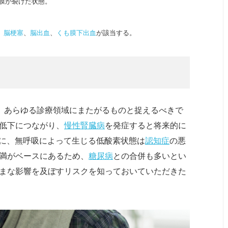
膜が裂けた状態。
。
脳梗塞
、
脳出血
、
くも膜下出血
が該当する。
ず、あらゆる診療領域にまたがるものと捉えるべきで
の低下につながり、
慢性腎臓病
を発症すると将来的に
に、無呼吸によって生じる低酸素状態は
認知症
の悪
肥満がベースにあるため、
糖尿病
との合併も多いとい
ざまな影響を及ぼすリスクを知っておいていただきた