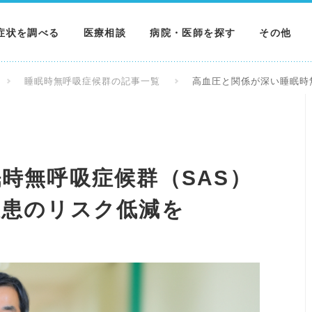
症状を調べる
医療相談
病院・医師を探す
その他
調べる
病院を探す
MNニュー
睡眠時無呼吸症候群の記事一覧
高血圧と関係が深い睡眠時
調べる
医師を探す
NEWS & 
調べる
時無呼吸症候群（SAS）
疾患のリスク低減を