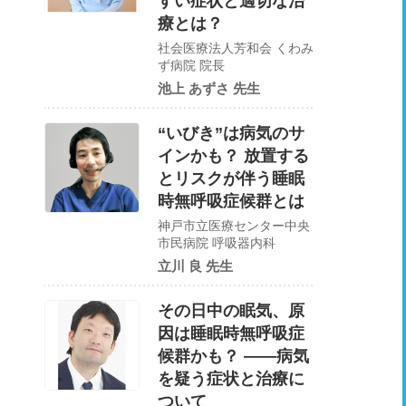
すい症状と適切な治
療とは？
社会医療法人芳和会 くわみ
ず病院 院長
池上 あずさ 先生
“いびき”は病気のサ
インかも？ 放置する
とリスクが伴う睡眠
時無呼吸症候群とは
神戸市立医療センター中央
市民病院 呼吸器内科
立川 良 先生
その日中の眠気、原
因は睡眠時無呼吸症
候群かも？ ――病気
を疑う症状と治療に
ついて