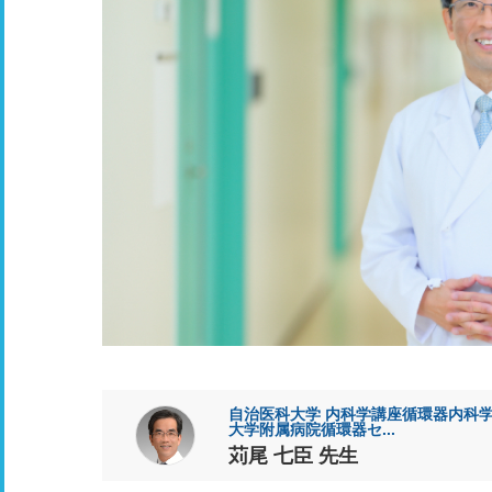
自治医科大学 内科学講座循環器内科学
大学附属病院循環器セ...
苅尾 七臣 先生