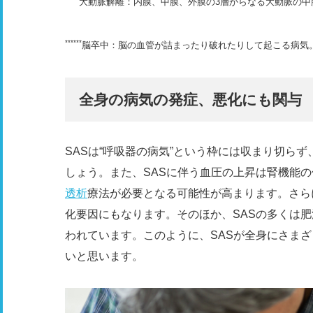
大動脈解離：内膜、中膜、外膜の3層からなる大動脈の中
******
脳卒中：脳の血管が詰まったり破れたりして起こる病気
全身の病気の発症、悪化にも関与
SASは“呼吸器の病気”という枠には収まり切ら
しょう。また、SASに伴う血圧の上昇は腎機能
透析
療法が必要となる可能性が高まります。さら
化要因にもなります。そのほか、SASの多くは
われています。このように、SASが全身にさま
いと思います。