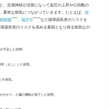
と、交感神経が活発になって血圧の上昇や心拍数の
、重篤な病気につながっていきます。たとえば、
狭
*****
******
脈解離
、
脳卒中
など循環器疾患のリスクを
循環器疾患のリスクを高める要因となり得る病気なの
が不足した状態。
壊死（えし）した状態。
たす病気。
がかかり、心臓の機能が低下した状態。