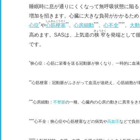
睡眠時に息が通りにくくなって無呼吸状態に陥る
増加を招きます。心臓に大きな負荷がかかるため
しんきんこうそく
*
**
***
****
心症
や
心筋梗塞
、
心房細動
、
心不全
、
大動
きょうさく
高めます。SASは、上気道の
狭窄
を発端として
です。
*
狭心症：心筋に栄養を送る冠動脈が狭くなり、一時的に血液
**
心筋梗塞：冠動脈がふさがって血流が途絶え、心筋細胞が
***
心房細動：
不整脈
の一種。心臓内の心房の動きに異常をき
****
心不全：狭心症や心筋梗塞などの病気や
高血圧
などで負担
*****