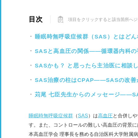
目次
項目をクリックすると該当箇所へジ
睡眠時無呼吸症候群（SAS）とはどん
SASと高血圧の関係――循環器内科の
SASかも？ と思ったら主治医に相談
SAS治療の柱はCPAP――SASの
苅尾 七臣先生からのメッセージ――S
睡眠時無呼吸症候群
（
SAS
）は
高血圧
と合併しや
す。また、コントロールの難しい高血圧の背景に
本高血圧学会 理事長を務める自治医科大学附属