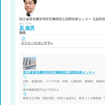
はら
てつお
原
徹男
先生
7
原
先生の医療記事
件
国立健康危機管理研究機構国立国際医療センター
東京都新宿区戸山1丁目21-1
都営大江戸線「若松河田」河田口 徒歩5分、東京メトロ東西線「早