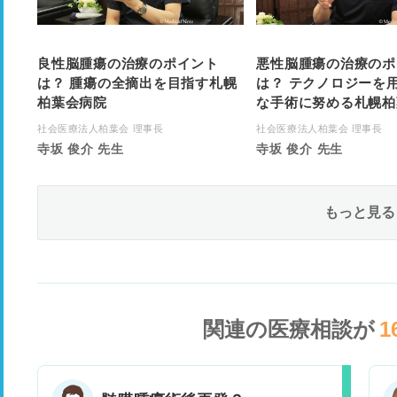
良性脳腫瘍の治療のポイント
悪性脳腫瘍の治療のポ
は？ 腫瘍の全摘出を目指す札幌
は？ テクノロジーを
柏葉会病院
な手術に努める札幌柏
社会医療法人柏葉会 理事長
社会医療法人柏葉会 理事長
寺坂 俊介 先生
寺坂 俊介 先生
もっと見る
関連の医療相談が
1