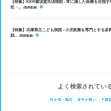
【特集】KKR横須賀共済病院 - 常に適した医療を目指
症・...
(医師監修)
【特集】兵庫県立こども病院 - 小児医療を専門とする
顔...
(医師監修)
よく検索されてい
吐き気・嘔吐
背中が痛い
下腹