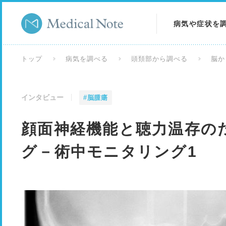
病気や症状を
病気を調べる
トップ
病気を調べる
頭頚部から調べる
脳か
症状を調べる
インタビュー
#脳腫瘍
検査を調べる
顔面神経機能と聴力温存の
グ－術中モニタリング1