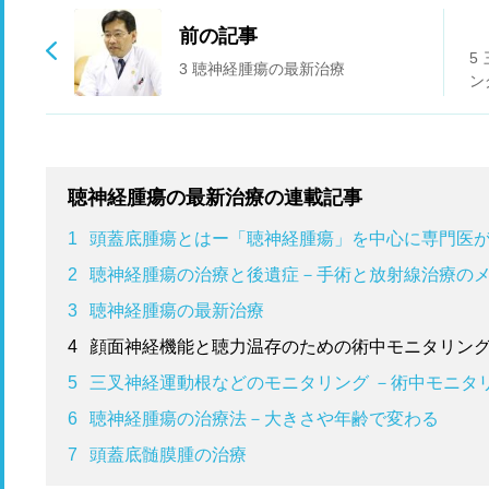
前の記事
5
3 聴神経腫瘍の最新治療
ン
聴神経腫瘍の最新治療の連載記事
1
頭蓋底腫瘍とはー「聴神経腫瘍」を中心に専門医
2
聴神経腫瘍の治療と後遺症－手術と放射線治療の
3
聴神経腫瘍の最新治療
4
顔面神経機能と聴力温存のための術中モニタリング
5
三叉神経運動根などのモニタリング －術中モニタ
6
聴神経腫瘍の治療法－大きさや年齢で変わる
7
頭蓋底髄膜腫の治療