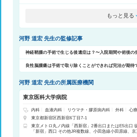
もっと見る
河野 道宏 先生の監修記事
神経鞘腫の手術で生じる後遺症は？〜入院期間や術後の
良性脳腫瘍は手術で取り除くことができれば完治が期待
河野 道宏 先生の所属医療機関
東京医科大学病院
内科
血液内科
リウマチ・膠原病内科
外科
心
脳神経外科
呼吸器内科
呼吸器外科
消化器内科
東京都新宿区西新宿6丁目7-1
内科
心臓血管外科
小児科
小児外科
整形外科
東京メトロ丸ノ内線「西新宿」2番出口またはE5出口 
泌尿器科
産婦人科
眼科
耳鼻咽喉科
リハビ
「新宿」西口 その他JR複数線、小田急線小田原線、
射線科
矯正歯科
歯科口腔外科
麻酔科
乳腺外
新宿線なども利用可能 徒歩10分