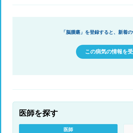
日
事
通
宅
ろ
て
「脳腫瘍」を登録すると、新着の
院
た
か
この病気の情報を受
か
医師を探す
医師