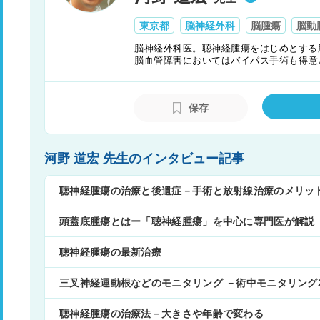
東京都
脳神経外科
脳腫瘍
脳動
脳神経外科医。聴神経腫瘍をはじめとする
脳血管障害においてはバイパス手術も得意
提供はもちろんのこと、患者さんに安心し
保存
河野 道宏 先生のインタビュー記事
聴神経腫瘍の治療と後遺症－手術と放射線治療のメリッ
頭蓋底腫瘍とはー「聴神経腫瘍」を中心に専門医が解説
聴神経腫瘍の最新治療
三叉神経運動根などのモニタリング －術中モニタリング
聴神経腫瘍の治療法－大きさや年齢で変わる