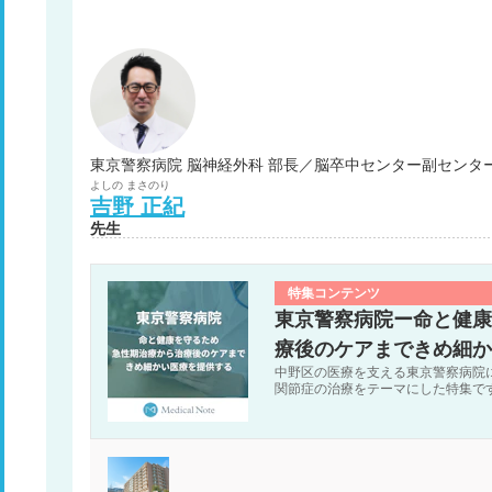
東京警察病院 脳神経外科 部長／脳卒中センター副センタ
よしの
まさのり
吉野
正紀
先生
特集コンテンツ
東京警察病院ー命と健康
療後のケアまできめ細か
中野区の医療を支える東京警察病院
関節症の治療をテーマにした特集で