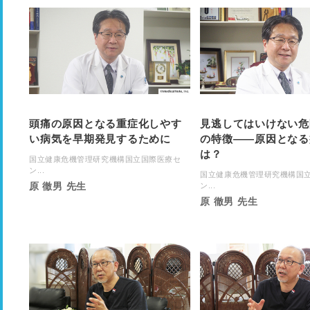
頭痛の原因となる重症化しやす
見逃してはいけない危
い病気を早期発見するために
の特徴——原因となる
は？
国立健康危機管理研究機構国立国際医療セ
ン...
国立健康危機管理研究機構国
原 徹男 先生
ン...
原 徹男 先生