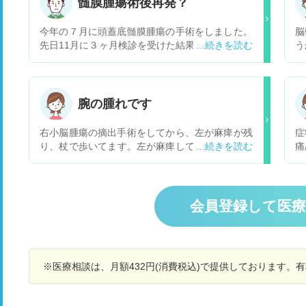
髄膜腫瘍術後再発？
今年の７月に頭蓋底髄膜腫瘍の手術をしました。
脳
先日11月に３ヶ月検診を受けた結果取り除けなか
う
った残っている腫瘍がちょっと大きくなってきて
出
いるとの 事で、グレー1だと聞いていましたがこ
え
んな早く再発する事があるのでしょうか？
腕の腫れです
右小脳腫瘍の摘出手術をしてから、左が麻痺が残
症
り、杖で歩いてます。左が麻痺してるから、右で
痛
杖を使うのでどうしても右に力が入り最近は右が
こ
よくしびれます
察
こ
の
会員登録して医
い
す
せ
整
※医療相談は、月額432円(消費税込)で提供しております。
変
コ
た