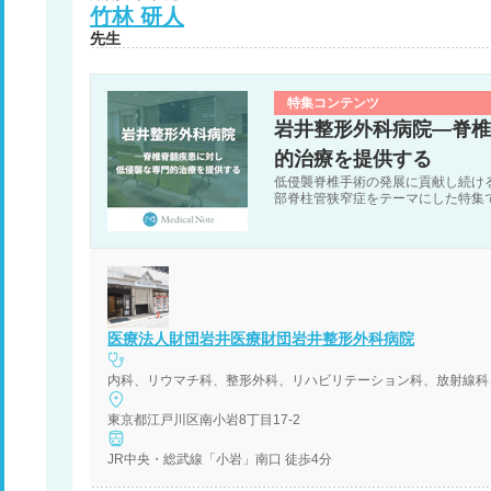
竹林
研人
先生
特集コンテンツ
岩井整形外科病院―脊椎
的治療を提供する
低侵襲脊椎手術の発展に貢献し続け
部脊柱管狭窄症をテーマにした特集
医療法人財団岩井医療財団岩井整形外科病院
内科、リウマチ科、整形外科、リハビリテーション科、放射線科
東京都江戸川区南小岩8丁目17-2
JR中央・総武線「小岩」南口 徒歩4分