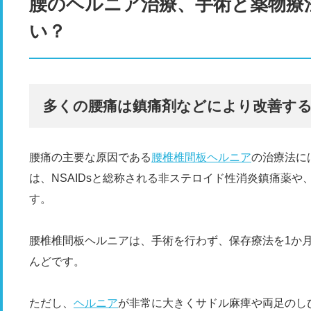
腰のヘルニア治療、手術と薬物療
い？
多くの腰痛は鎮痛剤などにより改善す
腰痛の主要な原因である
腰椎椎間板ヘルニア
の治療法に
は、NSAIDsと総称される非ステロイド性消炎鎮痛薬
す。
腰椎椎間板ヘルニアは、手術を行わず、保存療法を1か
んどです。
ただし、
ヘルニア
が非常に大きくサドル麻痺や両足のし