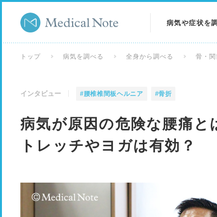
病気や症状を
病気を調べる
トップ
病気を調べる
全身から調べる
骨・関
症状を調べる
インタビュー
#腰椎椎間板ヘルニア
#骨折
検査を調べる
病気が原因の危険な腰痛と
トレッチやヨガは有効？