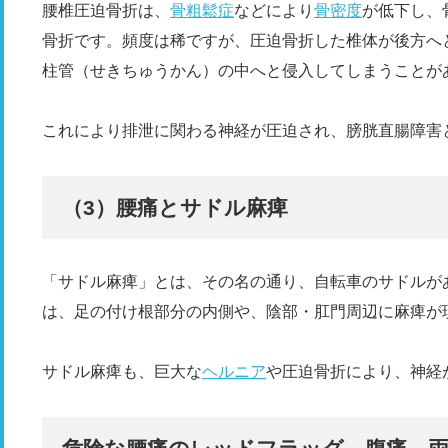
腰椎圧迫骨折は、
骨粗鬆症
などにより
骨密度
が低下し、
骨折です。頻度は稀ですが、圧迫骨折した椎体が後方へ
柱管（せきちゅうかん）の中へと侵入してしまうことが
これにより排泄に関わる神経が圧迫され、膀胱直腸障害
（3）腰痛とサドル麻痺
「サドル麻痺」とは、その名の通り、自転車のサドルが
は、足の付け根部分の内側や、陰部・肛門周辺に麻痺が
サドル麻痺も、巨大な
ヘルニア
や圧迫骨折により、神経