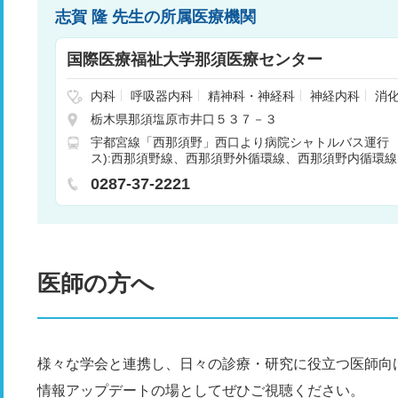
志賀 隆 先生の所属医療機関
国際医療福祉大学那須医療センター
内科
呼吸器内科
精神科・神経科
神経内科
消
糖尿病内科
小児科
気管食道科
整形外科
形成
栃木県那須塩原市井口５３７－３
呼吸器外科
心臓血管外科
皮膚科
臨床検査・病理
宇都宮線「西那須野」西口より病院シャトルバス運行
歯科
産婦人科
眼科
耳鼻咽喉科
歯科口腔外科
ス):西那須野線、西那須野外循環線、西那須野内循環線 
ン
放射線科
麻酔科
アレルギー科
呼吸器科
「那須塩原」西口より病院シャトルバス運行 市営バス
児外科
心療内科
その他
肝臓内科・外科
腎臓
0287-37-2221
須野線 車15分
血液内科
救急科
腫瘍内科・外科
新生児科
婦
科
美容外科
小児皮膚科
医師の方へ
様々な学会と連携し、日々の診療・研究に役立つ医師向
情報アップデートの場としてぜひご視聴ください。