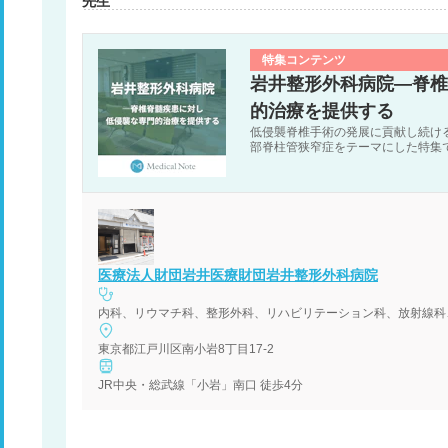
先生
特集コンテンツ
岩井整形外科病院―脊椎
的治療を提供する
低侵襲脊椎手術の発展に貢献し続け
部脊柱管狭窄症をテーマにした特集
医療法人財団岩井医療財団岩井整形外科病院
内科、リウマチ科、整形外科、リハビリテーション科、放射線科
東京都江戸川区南小岩8丁目17-2
JR中央・総武線「小岩」南口 徒歩4分