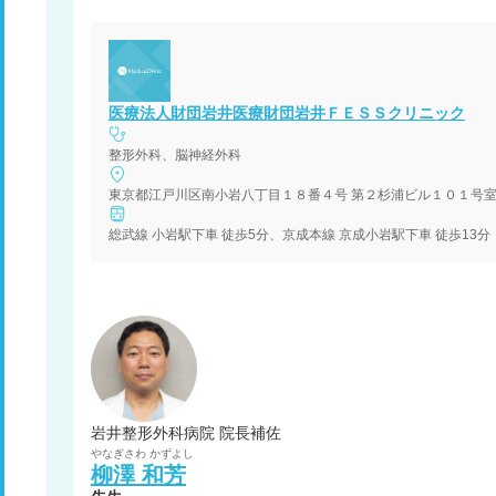
医療法人財団岩井医療財団岩井ＦＥＳＳクリニック
整形外科、脳神経外科
東京都江戸川区南小岩八丁目１８番４号 第２杉浦ビル１０１号
総武線 小岩駅下車 徒歩5分、京成本線 京成小岩駅下車 徒歩13分
岩井整形外科病院 院長補佐
やなぎさわ
かずよし
柳澤
和芳