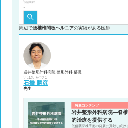
市区町村
周辺で
腰椎椎間板ヘルニア
の実績がある医師
岩井整形外科病院 整形外科 部長
いしばし
かつひこ
石橋
勝彦
先生
特集コンテンツ
岩井整形外科病院―脊椎
的治療を提供する
低侵襲脊椎手術の発展に貢献し続け